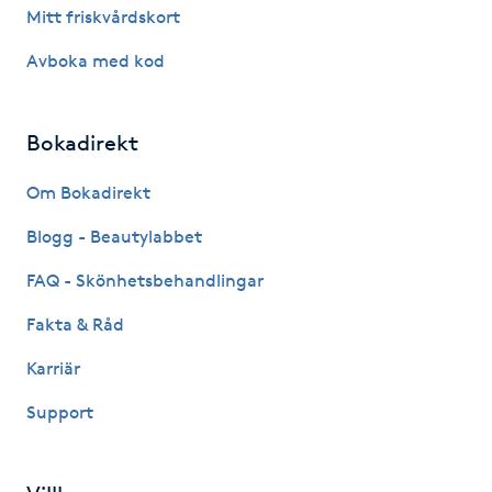
Mitt friskvårdskort
Fransk manikyr
Avboka med kod
Fransrengöring
Bokadirekt
Frekvensterapi
Om Bokadirekt
Friskvård
Blogg - Beautylabbet
Friskvårdsmassage
FAQ - Skönhetsbehandlingar
Fakta & Råd
Frisör
Karriär
Funktionsanalys
Support
Färgning