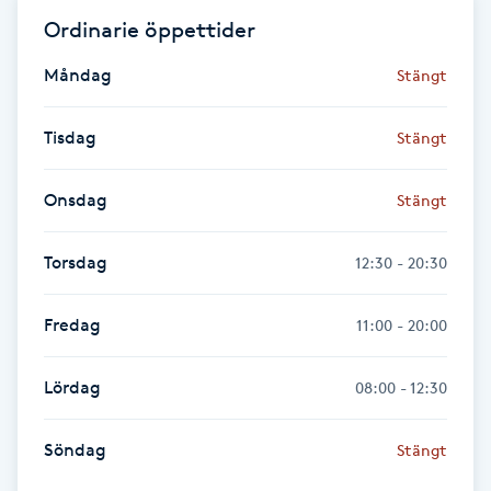
Cryoterapi
Ordinarie öppettider
D
Måndag
Stängt
Damklippning
Tisdag
Stängt
Dermapen
Onsdag
Stängt
Diamantslipning
E
Torsdag
12:30 - 20:30
Enzympeeling
Fredag
11:00 - 20:00
Extensions
Lördag
08:00 - 12:30
Extensions borttagning
Söndag
Stängt
Eyeliner-tatuering