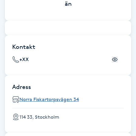
än
Brynformning
Brynfärgning
Brynplockning
Kontakt
+XX
Bröllopsuppsättning
C
Celluliter
Adress
Norra Fiskartorpsvägen 34
Coachning
114 33, Stockholm
Color correction