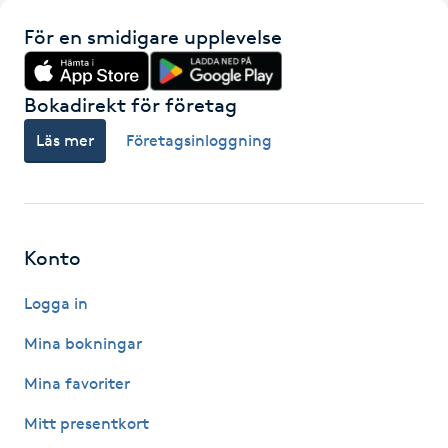
Fotsvamp
För en smidigare upplevelse
Fotvård
Bokadirekt för företag
Fransar
Läs mer
Företagsinloggning
Fransborttagning
Fransfärgning
Konto
Fransförlängning
Logga in
Mina bokningar
Fransförlängning Megavolym
Mina favoriter
Fransförlängning Volym
Mitt presentkort