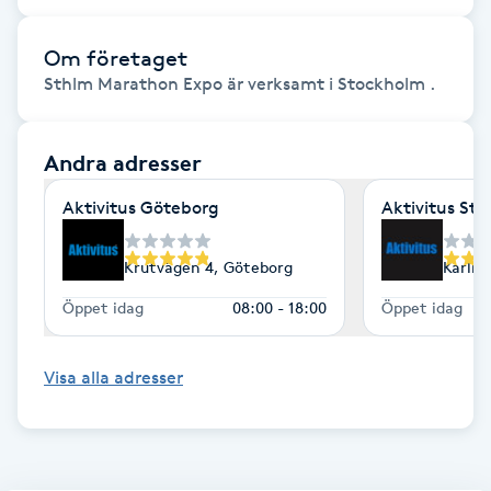
F
Om företaget
Face framing
Sthlm Marathon Expo är verksamt i Stockholm .
Faceliftmassage
Andra adresser
Fet hårbotten
Aktivitus Göteborg
Aktivitus St
Fettreducering
Krutvägen 4, Göteborg
Karlbe
Öppet idag
08:00 - 18:00
Öppet idag
Fibromassage
Visa alla adresser
Fillers
Fotmassage