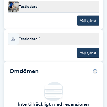
Testledare
Babylights
Välj tjänst
Balayage
Bambumassage
Testledare 2
Barber
Välj tjänst
Barnklippning
Omdömen
BIAB
Blowout
Bottenfärg
Inte tillräckligt med recensioner