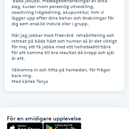
 bada jacuzzi, massagebehandlingar av olika 
slag, kurser inom personlig utveckling, 
coachning/vägledning, akupunktur, mm vi 
Gua Sha-massage
lägger upp efter dina behov och önskningar för 
H
dig som enskild individ eller i grupp.

När jag jobbar med friskvård  rehabilitering och 
Hatha Yoga
retreat på både häst och human så är det viktigt 
för mej att få jobba med ett helhetssätt/tänk 
Headspa
för att komma till bra resultat då kropp och själ 
är ett. 

Healing
Välkomna in och titta på hemsidan, för frågor 
bara ring.

Herrklippning
HIFU
Hollywood Peel
För en smidigare upplevelse