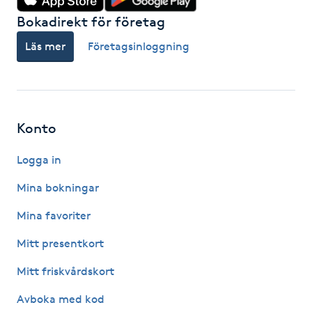
Hot Stone Massage
Bokadirekt för företag
Läs mer
Företagsinloggning
Hot yoga
Hudföryngring
Huduppstramning
Konto
Logga in
Hudvård
Mina bokningar
Hyaluronsyra
Mina favoriter
Hyperhidros
Mitt presentkort
Mitt friskvårdskort
Hypnos
Avboka med kod