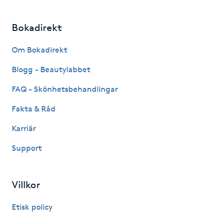
Hårborttagning
Bokadirekt
Hårbottenbehandling
Om Bokadirekt
Hårförlängning
Blogg - Beautylabbet
Hårvård
FAQ - Skönhetsbehandlingar
Fakta & Råd
Hälsa
Karriär
Hälsprickor
Support
I
Idrottsmassage
Villkor
Etisk policy
IPL