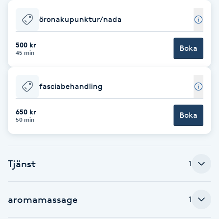
Babylights
öronakupunktur/nada
Balayage
500 kr
Boka
45 min
Bambumassage
fasciabehandling
Barber
650 kr
Boka
50 min
Barnklippning
BIAB
Tjänst
1
Blowout
aromamassage
1
Bottenfärg