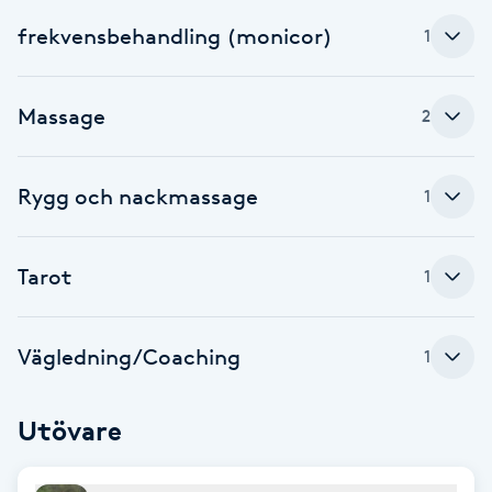
frekvensbehandling (monicor)
1
Brynformning
Brynfärgning
Massage
2
Brynplockning
Rygg och nackmassage
1
Bröllopsuppsättning
C
Tarot
1
Celluliter
Vägledning/Coaching
1
Coachning
Utövare
Color correction