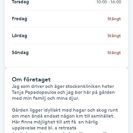
Torsdag
10:00 - 16:00
Föning
G
Fredag
Stängt
Gel naglar
Lördag
Stängt
Gelenaglar
Söndag
Stängt
Gellack
Om företaget
Gellack med förstärkning
Jag som driver och äger stockenkliniken heter 

Tanja Papadopoulos och jag bor här på gården 
Gravidmassage
med min familj och mina djur. 

Gården ligger idylliskt med hagar och skog runt 
Gravidyoga
om men ändå endast någon km till samhället.  
Här finns möjlighet till att få  en härlig 
upplevelse med bl. a retreats 

Gruppträning