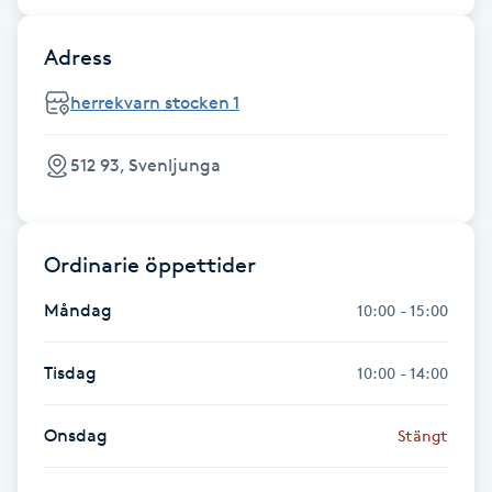
Fransk manikyr
Adress
Fransrengöring
herrekvarn stocken 1
Frekvensterapi
512 93, Svenljunga
Friskvård
Ordinarie öppettider
Friskvårdsmassage
Måndag
10:00 - 15:00
Frisör
Tisdag
10:00 - 14:00
Funktionsanalys
Onsdag
Stängt
Färgning