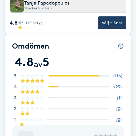
Cryoterapi
Tanja Papadopoulos
Stockenkliniken
D
4.8
Välj tjänst
140
betyg
Damklippning
Dermapen
Omdömen
4.8
5
Diamantslipning
av
E
5
(
116
)
Enzympeeling
4
(
23
)
3
(
1
)
Extensions
2
(
0
)
Extensions borttagning
1
(
0
)
Eyeliner-tatuering