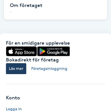
Hårborttagning
Om företaget
.
Hårbottenbehandling
Hårförlängning
För en smidigare upplevelse
Hårvård
Hälsa
Bokadirekt för företag
Läs mer
Företagsinloggning
Hälsprickor
I
Idrottsmassage
Konto
IPL
Logga in