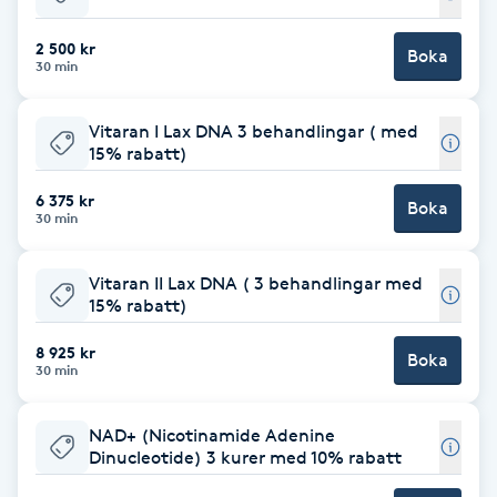
Babylights
2 500 kr
Boka
30 min
Balayage
Vitaran I Lax DNA 3 behandlingar ( med
15% rabatt)
Bambumassage
6 375 kr
Boka
30 min
Barber
Vitaran II Lax DNA ( 3 behandlingar med
Barnklippning
15% rabatt)
BIAB
8 925 kr
Boka
30 min
Blowout
NAD+ (Nicotinamide Adenine
Dinucleotide) 3 kurer med 10% rabatt
Bottenfärg