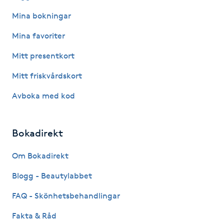
Mina bokningar
IPL hårborttagning
Mina favoriter
IR-massage
Mitt presentkort
J
Mitt friskvårdskort
Japansk massage
Avboka med kod
K
K18
Bokadirekt
Katun fransar
Om Bokadirekt
Blogg - Beautylabbet
Kemisk peeling
FAQ - Skönhetsbehandlingar
Keratinbehandling
Fakta & Råd