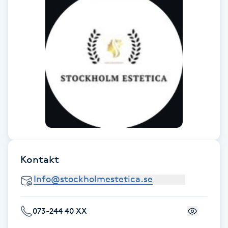
Föning
G
Gel naglar
Gelenaglar
Gellack
Gellack med förstärkning
Kontakt
Gravidmassage
Gravidyoga
073-244 40 XX
Gruppträning