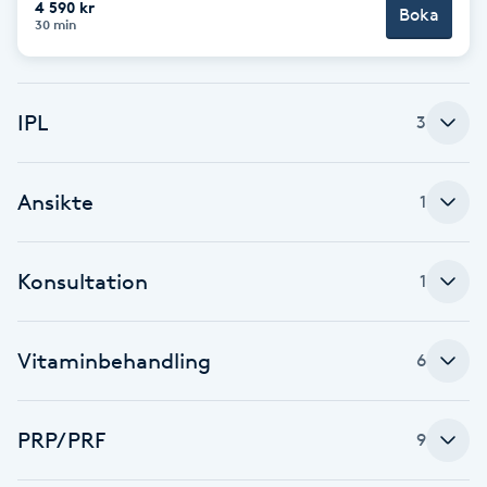
4 590 kr
Boka
30 min
Brynformning
Brynfärgning
IPL
3
Brynplockning
Ansikte
1
Bröllopsuppsättning
C
Konsultation
1
Celluliter
Vitaminbehandling
6
Coachning
Color correction
PRP/PRF
9