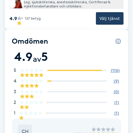
Leg. sjuksköterska, anestesisköterska, Certifierad &
Fotsvamp
injektionsbehandlare och utbildare.
4.9
Välj tjänst
127
betyg
Fotvård
Fransar
Omdömen
4.9
5
Fransborttagning
av
5
(
116
)
Fransfärgning
4
(
9
)
Fransförlängning
3
(
0
)
2
(
1
)
Fransförlängning Megavolym
1
(
1
)
Fransförlängning Volym
CH