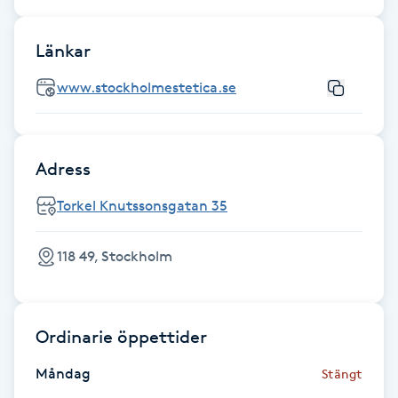
Gua Sha-massage
Länkar
H
www.stockholmestetica.se
Hatha Yoga
Headspa
Adress
Torkel Knutssonsgatan 35
Healing
118 49, Stockholm
Herrklippning
HIFU
Ordinarie öppettider
Hollywood Peel
Måndag
Stängt