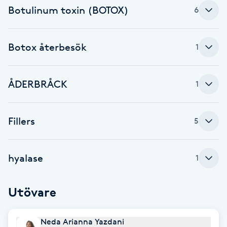
Botulinum toxin (BOTOX)
6
F
Face framing
Botox återbesök
1
Faceliftmassage
ÅDERBRÅCK
1
Fet hårbotten
Fillers
5
Fettreducering
Fibromassage
hyalase
1
Fillers
Utövare
Fotmassage
Neda Arianna Yazdani