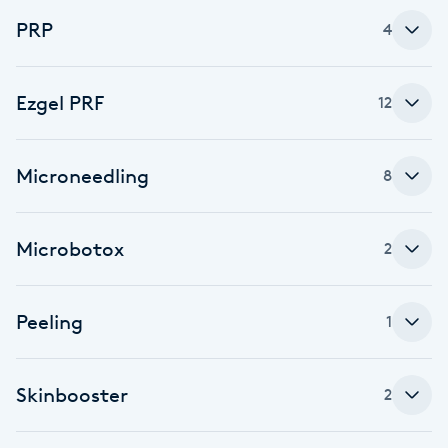
Cryoterapi
PRP
4
D
Damklippning
Ezgel PRF
12
Dermapen
Microneedling
8
Diamantslipning
E
Microbotox
2
Enzympeeling
Peeling
1
Extensions
Extensions borttagning
Skinbooster
2
Eyeliner-tatuering