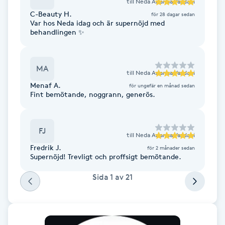
till
Neda Arianna Yazdani
Fransk manikyr
C-Beauty H.
för 28 dagar sedan
Var hos Neda idag och är supernöjd med
behandlingen ✨
Fransrengöring
Frekvensterapi
MA
till
Neda Arianna Yazdani
Menaf A.
för ungefär en månad sedan
Friskvård
Fint bemötande, noggrann, generös.
Friskvårdsmassage
FJ
till
Neda Arianna Yazdani
Fredrik J.
för 2 månader sedan
Frisör
Supernöjd! Trevligt och proffsigt bemötande.
Sida
1
av
21
Funktionsanalys
Färgning