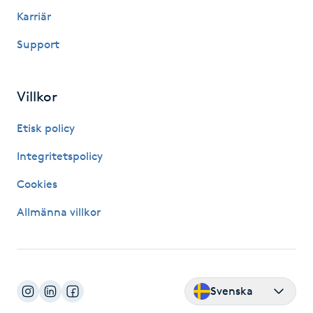
Karriär
Kinesiologi
Support
Kinesisk medicin
Villkor
Kiropraktik
Etisk policy
Klangmassage
Integritetspolicy
Klippning
Cookies
Allmänna villkor
Klippning & Slingor
Klippning ungdom
Svenska
Koppningsmassage