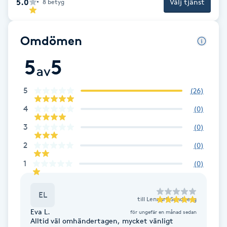
5.0
Cryoterapi
Välj tjänst
8
betyg
D
Omdömen
Damklippning
5
5
av
Dermapen
5
(
26
)
Diamantslipning
4
(
0
)
E
3
(
0
)
Enzympeeling
2
(
0
)
1
(
0
)
Extensions
EL
Extensions borttagning
till
Lennart Sandberg
Eva L.
för ungefär en månad sedan
Alltid väl omhändertagen, mycket vänligt
Eyeliner-tatuering