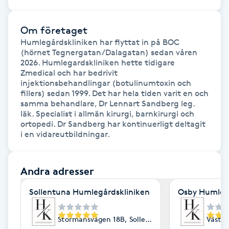
Föning
G
Om företaget
Humlegårdskliniken har flyttat in på BOC  
Gel naglar
(hörnet Tegnergatan/Dalagatan) sedan våren 
2026. Humlegardskliniken hette tidigare 
Zmedical och har bedrivit 
Gelenaglar
injektionsbehandlingar (botulinumtoxin och 
fillers) sedan 1999. Det har hela tiden varit en och 
samma behandlare, Dr Lennart Sandberg leg. 
Gellack
läk. Specialist i allmän kirurgi, barnkirurgi och 
ortopedi. Dr Sandberg har kontinuerligt deltagit 
i en vidareutbildningar. 
Gellack med förstärkning
Gravidmassage
Andra adresser
Sollentuna Humlegårdskliniken
Osby Humleg
Gravidyoga
Stormansvägen 18B, Sollentuna
Västra
Gruppträning