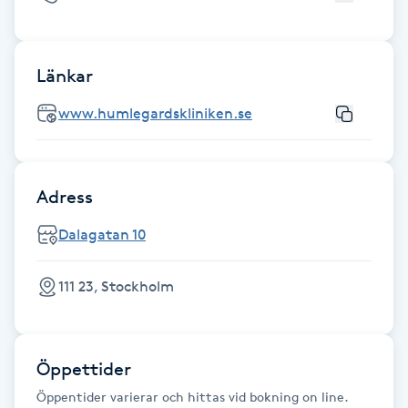
Fransk manikyr
Fransrengöring
Länkar
www.humlegardskliniken.se
Frekvensterapi
Friskvård
Adress
Friskvårdsmassage
Dalagatan 10
Frisör
111 23, Stockholm
Funktionsanalys
Öppettider
Färgning
Öppentider varierar och hittas vid bokning on line.