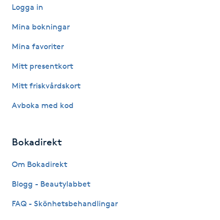
Hot Stone Massage
Logga in
Mina bokningar
Hot yoga
Mina favoriter
Hudföryngring
Mitt presentkort
Mitt friskvårdskort
Huduppstramning
Avboka med kod
Hudvård
Bokadirekt
Hyaluronsyra
Om Bokadirekt
Hyperhidros
Blogg - Beautylabbet
Hypnos
FAQ - Skönhetsbehandlingar