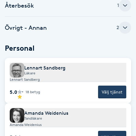
Återbesök
1
Brynformning
Övrigt - Annan
2
Brynfärgning
Brynplockning
Personal
Bröllopsuppsättning
Lennart Sandberg
C
Läkare
Lennart Sandberg
Celluliter
5.0
Välj tjänst
18
betyg
Coachning
Amanda Weidenius
Tandläkare
Color correction
Amanda Weidenius