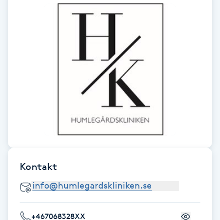
säkra, naturliga och fantastiska resultat! Du
Fotsvamp
kommer inte ångra dig!
Fotvård
Fransar
Fransborttagning
Fransfärgning
Fransförlängning
Kontakt
Fransförlängning Megavolym
Fransförlängning Volym
+467068328XX