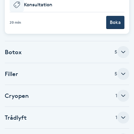
Konsultation
Babylights
Boka
20 min
Balayage
Bambumassage
Botox
5
Barber
Filler
5
Barnklippning
BIAB
Cryopen
1
Blowout
Trådlyft
1
Bottenfärg