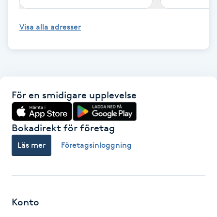
Gua Sha-massage
Visa alla adresser
H
Hatha Yoga
Headspa
För en smidigare upplevelse
Healing
Bokadirekt för företag
Herrklippning
Läs mer
Företagsinloggning
HIFU
Hollywood Peel
Konto