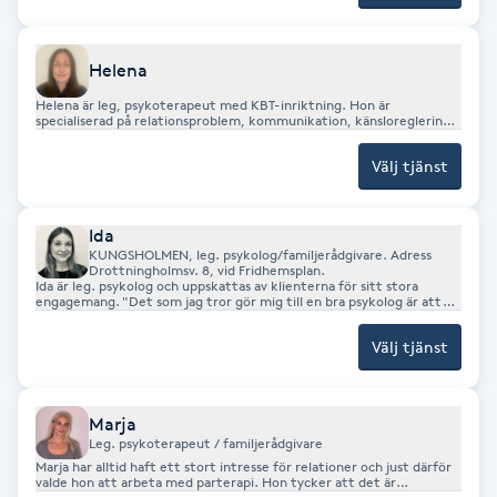
trauma/PTSD, beroende, våld och anhörigproblematik, men även
problematik relaterad till depression, ångest, tvång och ADHD .
F
Johan har HBTQ-erfarenhet.
Helena
Face framing
Helena är leg, psykoterapeut med KBT-inriktning. Hon är
specialiserad på relationsproblem, kommunikation, känsloreglering
och anknytningssvårigheter. Hon har stor kunskap om ADHD och
Faceliftmassage
personlighetssyndrom eftersom hon tidigare har arbetat i
Välj tjänst
specialistpsykiatrin i 20 år. Där har ett av hennes områden varit EIPS
(borderline), ”Det är centralt för mig att inge hopp och att jobba
med förståelse mellan alla parter. Det är också oerhört viktigt att
Fet hårbotten
lösa upp knutar och finna en väg framåt”, säger hon.
Ida
KUNGSHOLMEN, leg. psykolog/familjerådgivare. Adress
Fettreducering
Drottningholmsv. 8, vid Fridhemsplan.
Ida är leg. psykolog och uppskattas av klienterna för sitt stora
engagemang. "Det som jag tror gör mig till en bra psykolog är att
jag känner nyfikenhet och lyhördhet i varje individ. Det viktigaste
Fibromassage
för mig är att mina klienter känner sig sedda och accepterade. Hon
Välj tjänst
tycker att det är väldigt spännande med relationer. "De kan hela
tiden förändras och utvecklas, även om det ibland kan kräva lite
arbete. Med hjälp av förståelse och verktyg kan vi komma vidare till
Fillers
ett bättre mående, säger Ida. Ida arbetar med problem som
exempelvis kommunikation, otrohet, distans och sex. Hon är också
Marja
väldigt duktig på neuropsykiatri.
Leg. psykoterapeut / familjerådgivare
Fotmassage
Marja har alltid haft ett stort intresse för relationer och just därför
valde hon att arbeta med parterapi. Hon tycker att det är