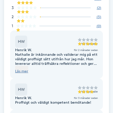
Föning
3
(
2
)
G
2
(
3
)
Gel naglar
1
(
0
)
Gelenaglar
HW
till
Nathalie
Henrik W.
för 2 månader sedan
Gellack
Nathalie är inkännande och validerar mig på ett
väldigt proffsigt sätt utifrån hur jag mår. Hon
levererar alltid träffsäkra reflektioner och ger
Gellack med förstärkning
anpassade uppgifter beroende på situation.
Läs mer
Nathalie är verkligen ett superproffs!
Gravidmassage
HW
till
Nathalie
Gravidyoga
Henrik W.
för 3 månader sedan
Proffsigt och väldigt kompetent bemötande!
Gruppträning