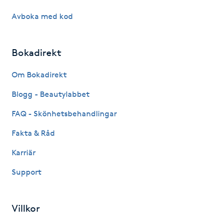
Kosmetisk tatuering
Avboka med kod
Kostrådgivning
Bokadirekt
Kroppsinpackning
Om Bokadirekt
Blogg - Beautylabbet
Kroppspeeling
FAQ - Skönhetsbehandlingar
Käkledsbehandling
Fakta & Råd
Kärlbehandling
Karriär
L
Support
Laserbehandling
Villkor
Lashlift Keratin