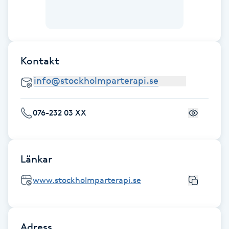
Hot Stone Massage
Hot yoga
Kontakt
Hudföryngring
Huduppstramning
076-232 03 XX
Hudvård
Hyaluronsyra
Länkar
Hyperhidros
www.stockholmparterapi.se
Hypnos
Adress