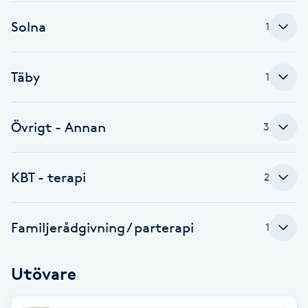
Brynformning
Solna
1
Brynfärgning
Täby
1
Brynplockning
Övrigt - Annan
3
Bröllopsuppsättning
C
KBT - terapi
2
Celluliter
Familjerådgivning / parterapi
1
Coachning
Utövare
Color correction