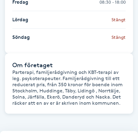
Fredag
08:30 - 18:00
IPL hårborttagning
Lördag
Stängt
IR-massage
Söndag
Stängt
J
Japansk massage
K
Om företaget
Parterapi, familjerådgivning och KBT-terapi av 
K18
leg. psykoterapeuter. Familjerådgivning till ett 
reducerat pris, från 350 kronor för boende inom 
Stockholm, Huddinge, Täby, Lidingö , Norrtälje, 
Katun fransar
Solna, Järfälla, Ekerö, Danderyd och Nacka. Det 
räcker att en av er är skriven inom kommunen.
Kemisk peeling
Keratinbehandling