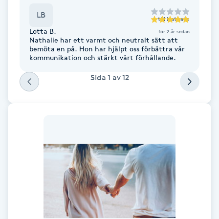
LB
till
Nathalie
Gua Sha-massage
Lotta B.
för 2 år sedan
H
Nathalie har ett varmt och neutralt sätt att
bemöta en på. Hon har hjälpt oss förbättra vår
kommunikation och stärkt vårt förhållande.
Hatha Yoga
Sida
1
av
12
Headspa
Healing
Herrklippning
HIFU
Hollywood Peel