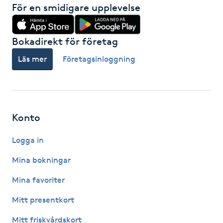
För en smidigare upplevelse
Kinesiologi
Bokadirekt för företag
Kinesisk medicin
Läs mer
Företagsinloggning
Kiropraktik
Klangmassage
Konto
Klippning
Logga in
Klippning & Slingor
Mina bokningar
Mina favoriter
Klippning ungdom
Mitt presentkort
Koppningsmassage
Mitt friskvårdskort