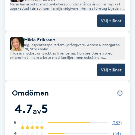
Marie har arbetat med psykoterapi under många år och är mycket
Fransk manikyr
uppskattad i sin roll som familjerådgivare. Hennes företag Liljedahls
KBT-praktik har avtal gällande familjerådgivning åt flera kommuner.
Välj tjänst
Fransrengöring
Hilda Eriksson
Frekvensterapi
leg. psykoterapeut/familjerådgivare. Adress Riddargatan
70, Stockholm
Hilda är mycket omtyckt av klienterna. Hon besitter en bred
Friskvård
erfarenhet, inom arbete med familjer, men också inom
barnpsykiatri, såväl som primärvård för vuxna. Hilda är underkonsult
och arbetar via sitt företag Vide psykoterapi.
Välj tjänst
Friskvårdsmassage
Frisör
Omdömen
4.7
5
Funktionsanalys
av
5
(
137
)
Färgning
4
(
54
)