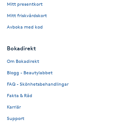
Mitt presentkort
IPL hårborttagning
Mitt friskvårdskort
IR-massage
Avboka med kod
J
Bokadirekt
Japansk massage
K
Om Bokadirekt
K18
Blogg - Beautylabbet
FAQ - Skönhetsbehandlingar
Katun fransar
Fakta & Råd
Kemisk peeling
Karriär
Support
Keratinbehandling