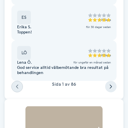
Fransk manikyr
ES
till
Sara
Fransrengöring
Erika S.
för 30 dagar sedan
Toppen!
Frekvensterapi
LÖ
Friskvård
till
Sara
Lena Ö.
för ungefär en månad sedan
God service alltid välbemötande bra resultat på
Friskvårdsmassage
behandlingen
Sida
1
av
86
Frisör
Funktionsanalys
Färgning