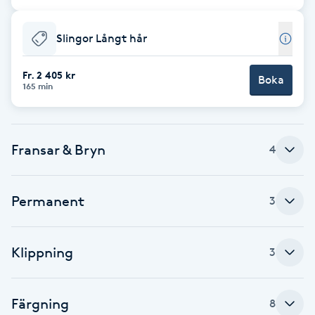
Cryoterapi
D
Slingor Långt hår
Damklippning
Fr. 2 405 kr
Boka
165 min
Dermapen
Diamantslipning
Fransar & Bryn
4
E
Enzympeeling
Permanent
3
Extensions
Klippning
3
Extensions borttagning
Färgning
8
Eyeliner-tatuering