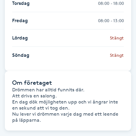
Torsdag
08:00 - 18:00
Hot Stone Massage
Fredag
Hot yoga
08:00 - 13:00
Hudföryngring
Lördag
Stängt
Huduppstramning
Söndag
Stängt
Hudvård
Om företaget
Hyaluronsyra
Drömmen har alltid funnits där.

Att driva en salong.

En dag dök möjligheten upp och vi ångrar inte 
Hyperhidros
en sekund att vi tog den.

Nu lever vi drömmen varje dag med ett leende 
på läpparna.
Hypnos