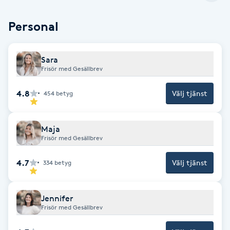
F
Personal
Face framing
Sara
Faceliftmassage
Frisör med Gesällbrev
4.8
Välj tjänst
454
betyg
Fet hårbotten
Fettreducering
Maja
Frisör med Gesällbrev
Fibromassage
4.7
Välj tjänst
334
betyg
Fillers
Jennifer
Frisör med Gesällbrev
Fotmassage