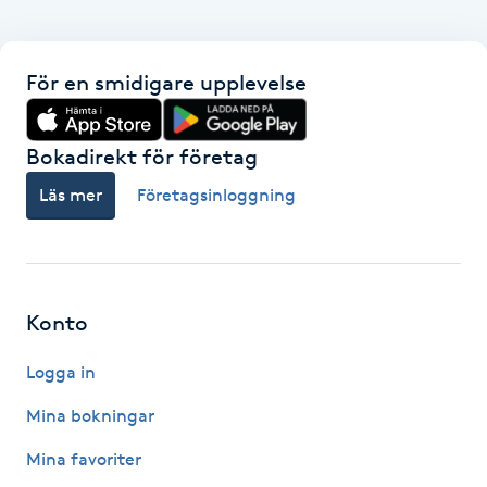
Hårborttagning
Hårbottenbehandling
För en smidigare upplevelse
Hårförlängning
Bokadirekt för företag
Läs mer
Företagsinloggning
Hårvård
Hälsa
Hälsprickor
Konto
I
Logga in
Idrottsmassage
Mina bokningar
Mina favoriter
IPL