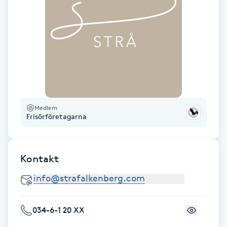
Föning
G
Gel naglar
Gelenaglar
Gellack
Medlem
Frisörföretagarna
Gellack med förstärkning
Kontakt
Gravidmassage
Gravidyoga
034-6-1 20 XX
Gruppträning