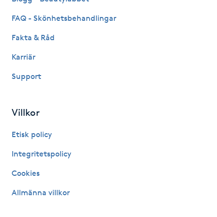
M
FAQ - Skönhetsbehandlingar
Makeup
Fakta & Råd
Karriär
Manikyr & Pedikyr
Support
Massage
Villkor
Medial vägledning
Etisk policy
Medicinsk massage
Integritetspolicy
Meditation
Cookies
Allmänna villkor
Medium