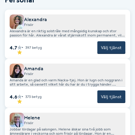
F
Alexandra
Face framing
Frisör
Alexandra är en riktig solstråle med mångsidig kunskap och stor
passion för hår. Alexandra är vårat stjärnskott inom permanent, vill
Faceliftmassage
du bli lockig är hon en frisör för dig. Innehar gesällbrev.
4.7
Välj tjänst
397
betyg
Fet hårbotten
Amanda
Fettreducering
Frisör
Amanda är en glad och varm Nacka-tjej. Hon är lugn och noggrann i
sitt arbete, så oavsett vilket hår du har är du i trygga händer.
Amanda är också utbildad och certifierad öronhåltagare och utför
Fibromassage
öronhåltagning på salongen. Innehar gesällbrev.
4.6
Välj tjänst
373
betyg
Fillers
Helene
Frisör
Fotmassage
Jobbar lördagar på salongen. Helene älskar sina två jobb som
ämneslärare i veckorna och som frisör på lördagar. Hon är en