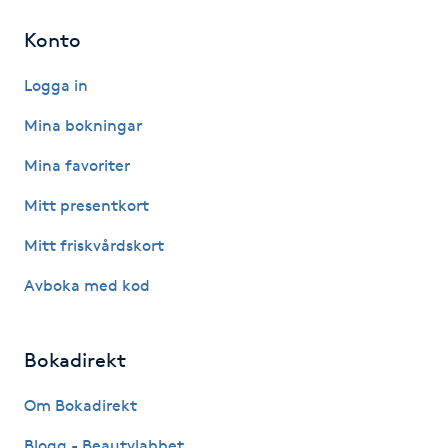
Konto
LED-ljusterapi
Logga in
Liktornar
Mina bokningar
LPG
Mina favoriter
Mitt presentkort
LPG-behandling
Mitt friskvårdskort
LPG-massage
Avboka med kod
Luggklippning
Bokadirekt
Lymfmassage
Om Bokadirekt
Läpptatuering
Blogg - Beautylabbet