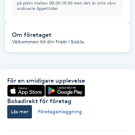
på plats mellan 08.00-19.00 men det är inte våra
Kosmetisk tatuering
ordinarie öppettider
Kostrådgivning
Om företaget
Välkommen till din frisör i Sickla.
Kroppsinpackning
Kroppspeeling
Käkledsbehandling
För en smidigare upplevelse
Kärlbehandling
Bokadirekt för företag
L
Läs mer
Företagsinloggning
Laserbehandling
Lashlift Keratin