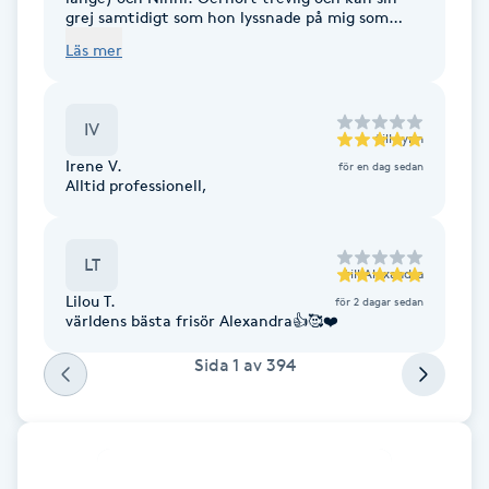
Hot Stone Massage
grej samtidigt som hon lyssnade på mig som
kund. Kommer tillbaka!
Läs mer
Hot yoga
IV
Hudföryngring
till
Lynn
Irene V.
för en dag sedan
Alltid professionell,
Huduppstramning
Hudvård
LT
till
Alexandra
Lilou T.
för 2 dagar sedan
Hyaluronsyra
världens bästa frisör Alexandra👍🥰❤️
Sida
1
av
394
Hyperhidros
Hypnos