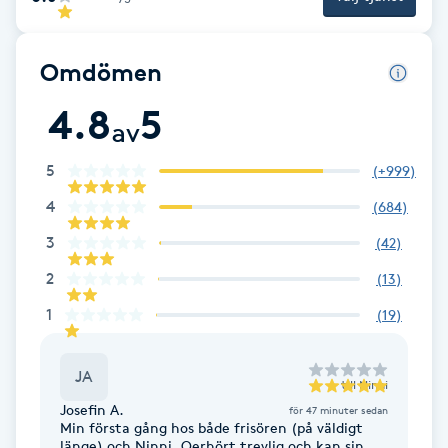
Gua Sha-massage
Omdömen
H
4.8
5
Hatha Yoga
av
5
(
+999
)
Headspa
4
(
684
)
Healing
3
(
42
)
2
(
13
)
Herrklippning
1
(
19
)
HIFU
JA
till
Ninni
Hollywood Peel
Josefin A.
för 47 minuter sedan
Min första gång hos både frisören (på väldigt
länge) och Ninni. Oerhört trevlig och kan sin