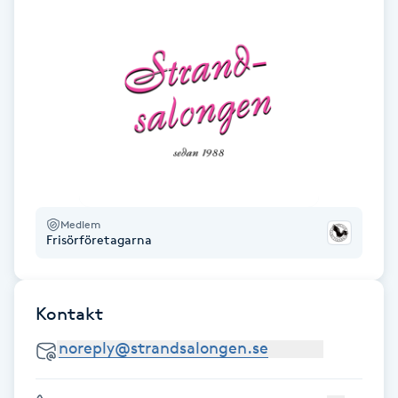
Hårborttagning
Hårbottenbehandling
Hårförlängning
Hårvård
Hälsa
Medlem
Frisörföretagarna
Hälsprickor
I
Kontakt
Idrottsmassage
IPL