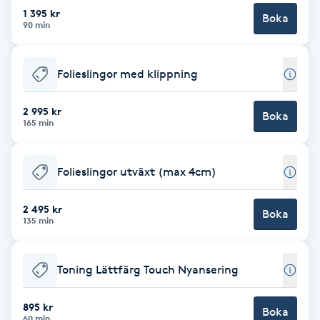
1 395 kr
Boka
Brynformning
90 min
Brynfärgning
Folieslingor med klippning
Brynplockning
2 995 kr
Boka
165 min
Bröllopsuppsättning
C
Folieslingor utväxt (max 4cm)
Celluliter
2 495 kr
Boka
135 min
Coachning
Toning Lättfärg Touch Nyansering
Color correction
895 kr
Boka
60 min