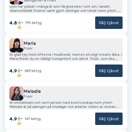
Salongschef & Frisör
Fransk manikyr
Lynn har jobbat i många år som färgtekniker runt om i landet,
vidareutbildat frisörer samt gjort visningar och tävlat inom yrket.
Älskar mötet med kunden & skapa en färg/form som passar ditt hår,
hudton och livsstil. Jobbar även med Great lengths extensions.
Fransrengöring
4.8
Välj tjänst
795
betyg
Medlem i ICD och salongschef för teamet Strandsalongen AB.
Innehar handledarutbildning, gesällbrev samt mästarbrev.
Frekvensterapi
Maria
Frisör
En glad tjej med rötterna i Hudiksvall, med en otroligt kreativ ådra. I
Friskvård
Maria finner du en väldigt kompetent och idérik frisör, som lika
gärna skapar stor som liten förändring. Kvinnor som män, oavsett
ålder och stil, alla är välkomna till Marias stol. Innehar gesällbrev
4.9
Välj tjänst
883
betyg
Friskvårdsmassage
Frisör
Melodie
Frisör
En omtänksam och varm person med bred kunskap inom yrket.
Funktionsanalys
Melodie är på salongen på onsdagar och arbetar resten av veckan
som frisörlärare. Innehar gesällbrev, mästarbrev. samt är legitimerad
frisörlärare.
4.9
Välj tjänst
147
betyg
Färgning