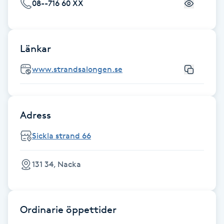
08--716 60 XX
IPL hårborttagning
IR-massage
Länkar
J
www.strandsalongen.se
Japansk massage
K
Adress
K18
Sickla strand 66
Katun fransar
131 34, Nacka
Kemisk peeling
Ordinarie öppettider
Keratinbehandling