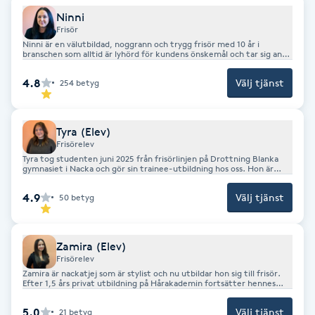
Föning
Ninni
Frisör
G
Ninni är en välutbildad, noggrann och trygg frisör med 10 år i
branschen som alltid är lyhörd för kundens önskemål och tar sig an
det mesta vad gäller hår.
Gel naglar
4.8
Välj tjänst
254
betyg
Gelenaglar
Tyra (Elev)
Frisörelev
Gellack
Tyra tog studenten juni 2025 från frisörlinjen på Drottning Blanka
gymnasiet i Nacka och gör sin trainee-utbildning hos oss. Hon är
trygg i sin arbetsroll, älskar att slinga och kommer bli en väldigt
Gellack med förstärkning
duktig frisör. Tyra utför behandlingar till rabatterat elevpris. ATT
4.9
Välj tjänst
50
betyg
TÄNKA PÅ NÄR MAN BOKAR HOS ELEV: Ha gott om tid på dig.
Eleverna tar längre tid på sig under sin upplärning, så det är viktigt
att du inte har bråttom. Det är viktigt att du som kund inte är
Gravidmassage
distraherad under din behandling då frisöreleverna behöver en lugn
arbetsmiljö. Vi älskar barn, men när du har tid hos en frisörelev vill vi
Zamira (Elev)
att du tar med någon som kan underhålla ditt barn medan du blir fin
i håret!
Frisörelev
Gravidyoga
Zamira är nackatjej som är stylist och nu utbildar hon sig till frisör.
Efter 1,5 års privat utbildning på Hårakademin fortsätter hennes
utbildning nu hos oss på Strandsalongen.
Gruppträning
5.0
Välj tjänst
21
betyg