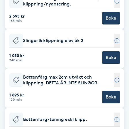
klippning/nyansering.
Babylights
2 595 kr
Boka
165 min
Balayage
Slingor & klippning elev åk 2
Bambumassage
1 050 kr
Boka
Barber
240 min
Barnklippning
Bottenfärg max 2cm utväxt och
klippning, DETTA ÄR INTE SLINGOR
BIAB
1 895 kr
Boka
120 min
Blowout
Bottenfärg/toning exkl klipp.
Bottenfärg