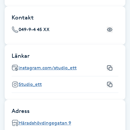
Hot Stone Massage
Kontakt
Hot yoga
049-9-4 45 XX
Hudföryngring
Huduppstramning
Länkar
instagram.com/studio_ett
Hudvård
Studio_ett
Hyaluronsyra
Hyperhidros
Adress
Hypnos
Häradshövdingegatan 9