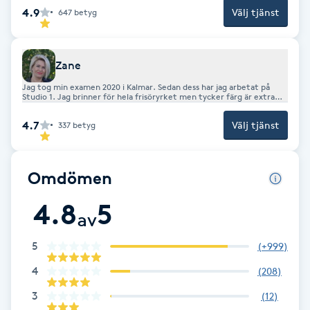
variationen och alla möten med kunder med arbetet som frisör ger
4.9
Välj tjänst
647
betyg
Fransk manikyr
mig. Varmt Välkommen till mig
Fransrengöring
Zane
Jag tog min examen 2020 i Kalmar. Sedan dess har jag arbetat på
Frekvensterapi
Studio 1. Jag brinner för hela frisöryrket men tycker färg är extra
roligt. Varmt välkommen till mig
4.7
Välj tjänst
337
betyg
Friskvård
Friskvårdsmassage
Omdömen
4.8
5
Frisör
av
5
Funktionsanalys
(
+999
)
4
(
208
)
Färgning
3
(
12
)