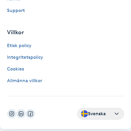
M
Support
Makeup
Villkor
Manikyr & Pedikyr
Etisk policy
Massage
Integritetspolicy
Cookies
Medial vägledning
Allmänna villkor
Medicinsk massage
Meditation
Svenska
Medium