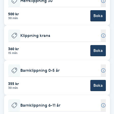
Herrklippning 30
Brynformning
500 kr
Boka
30 min
Brynfärgning
Klippning krans
Brynplockning
360 kr
Boka
Bröllopsuppsättning
15 min
C
Barnklippning 0-5 år
Celluliter
355 kr
Boka
Coachning
30 min
Color correction
Barnklippning 6-11 år