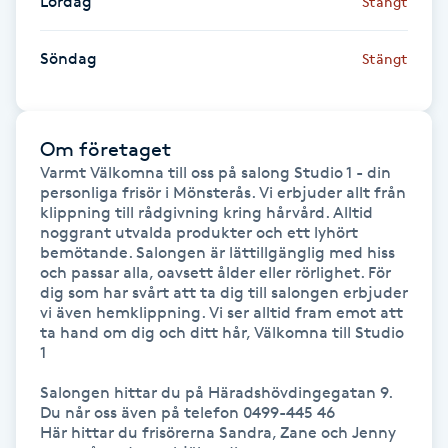
Lördag
Stängt
IPL hårborttagning
Söndag
Stängt
IR-massage
J
Om företaget
Japansk massage
Varmt Välkomna till oss på salong Studio 1 - din 
personliga frisör i Mönsterås. Vi erbjuder allt från 
K
klippning till rådgivning kring hårvård. Alltid 
noggrant utvalda produkter och ett lyhört 
K18
bemötande. Salongen är lättillgänglig med hiss 
och passar alla, oavsett ålder eller rörlighet. För 
dig som har svårt att ta dig till salongen erbjuder 
Katun fransar
vi även hemklippning. Vi ser alltid fram emot att 
ta hand om dig och ditt hår, Välkomna till Studio 
1

Kemisk peeling
Salongen hittar du på Häradshövdingegatan 9. 
Du når oss även på telefon 0499-445 46

Keratinbehandling
Här hittar du frisörerna Sandra, Zane och Jenny 