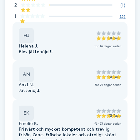
2
(
1
)
Föning
1
G
(
3
)
Gel naglar
HJ
till
Zane
Helena J.
för 14 dagar sedan
Gelenaglar
Blev jättenöjd !!
Gellack
AN
till
Zane
Gellack med förstärkning
Anki N.
för 21 dagar sedan
Jättenöjd.
Gravidmassage
EK
till
Zane
Gravidyoga
Emelie K.
för 23 dagar sedan
Prisvärt och mycket kompetent och trevlig
frisör, Zane. Fräscha lokaler och otroligt skönt
Gruppträning