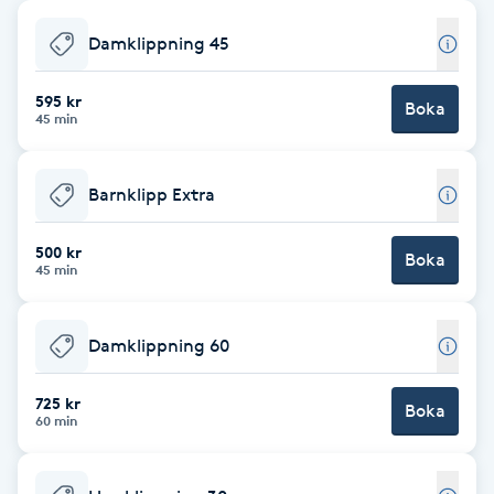
Babylights
Damklippning 45
Balayage
595 kr
Boka
45 min
Bambumassage
Barnklipp Extra
Barber
500 kr
Boka
45 min
Barnklippning
Damklippning 60
BIAB
725 kr
Blowout
Boka
60 min
Bottenfärg