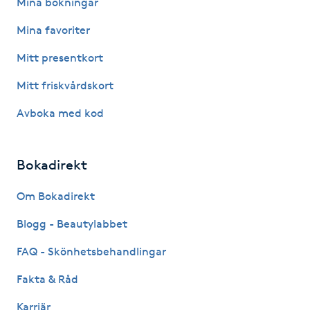
Mina bokningar
Mina favoriter
LED-ljusterapi
Mitt presentkort
Liktornar
Mitt friskvårdskort
Avboka med kod
LPG
LPG-behandling
Bokadirekt
LPG-massage
Om Bokadirekt
Blogg - Beautylabbet
Luggklippning
FAQ - Skönhetsbehandlingar
Lymfmassage
Fakta & Råd
Karriär
Läpptatuering