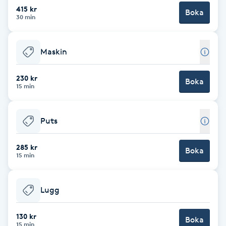
Cryoterapi
415 kr
Boka
30 min
D
Damklippning
Maskin
Dermapen
230 kr
Boka
15 min
Diamantslipning
E
Puts
Enzympeeling
285 kr
Boka
15 min
Extensions
Lugg
Extensions borttagning
130 kr
Boka
Eyeliner-tatuering
15 min