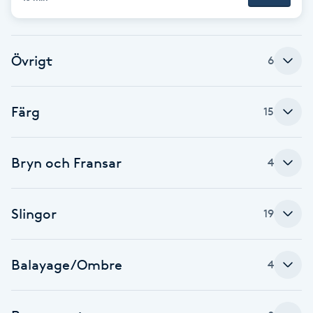
F
Face framing
Övrigt
6
Faceliftmassage
Färg
15
Fet hårbotten
Bryn och Fransar
4
Fettreducering
Fibromassage
Slingor
19
Fillers
Balayage/Ombre
4
Fotmassage