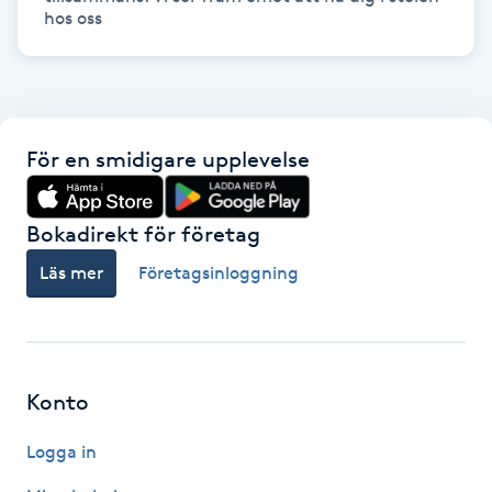
Kosmetisk tatuering
Kostrådgivning
Kroppsinpackning
För en smidigare upplevelse
Kroppspeeling
Bokadirekt för företag
Läs mer
Företagsinloggning
Käkledsbehandling
Kärlbehandling
L
Konto
Laserbehandling
Logga in
Lashlift Keratin