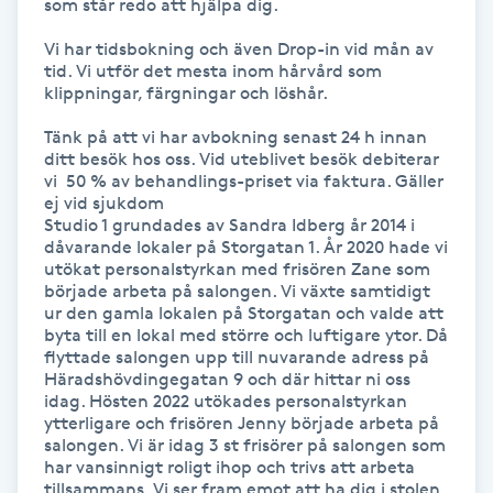
som står redo att hjälpa dig. 

Kinesiologi
Vi har tidsbokning och även Drop-in vid mån av 
tid. Vi utför det mesta inom hårvård som 
Kinesisk medicin
klippningar, färgningar och löshår. 

Tänk på att vi har avbokning senast 24 h innan 
Kiropraktik
ditt besök hos oss. Vid uteblivet besök debiterar 
vi  50 % av behandlings-priset via faktura. Gäller 
ej vid sjukdom

Klangmassage
Studio 1 grundades av Sandra Idberg år 2014 i 
dåvarande lokaler på Storgatan 1. År 2020 hade vi 
utökat personalstyrkan med frisören Zane som 
Klippning
började arbeta på salongen. Vi växte samtidigt 
ur den gamla lokalen på Storgatan och valde att 
byta till en lokal med större och luftigare ytor. Då 
Klippning & Slingor
flyttade salongen upp till nuvarande adress på 
Häradshövdingegatan 9 och där hittar ni oss 
Klippning ungdom
idag. Hösten 2022 utökades personalstyrkan 
ytterligare och frisören Jenny började arbeta på 
salongen. Vi är idag 3 st frisörer på salongen som 
Koppningsmassage
har vansinnigt roligt ihop och trivs att arbeta 
tillsammans. Vi ser fram emot att ha dig i stolen 