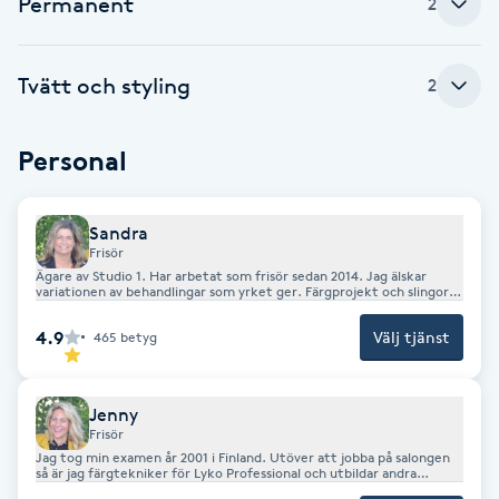
Permanent
2
Fotsvamp
Tvätt och styling
Fotvård
2
Fransar
Personal
Fransborttagning
Sandra
Frisör
Fransfärgning
Ägare av Studio 1. Har arbetat som frisör sedan 2014. Jag älskar
variationen av behandlingar som yrket ger. Färgprojekt och slingor
av olika slag tycker jag är extra roligt. Välkommen att boka tid hos
mig.
Fransförlängning
4.9
Välj tjänst
465
betyg
Fransförlängning Megavolym
Jenny
Frisör
Fransförlängning Volym
Jag tog min examen år 2001 i Finland. Utöver att jobba på salongen
så är jag färgtekniker för Lyko Professional och utbildar andra
frisörer i ett färgkoncept som heter Add Some Colour .Trivs med