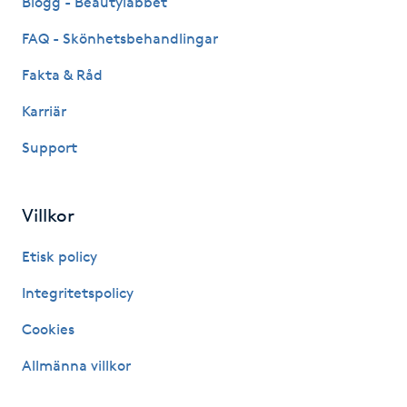
Blogg - Beautylabbet
Hårborttagning
FAQ - Skönhetsbehandlingar
Hårbottenbehandling
Fakta & Råd
Karriär
Hårförlängning
Support
Hårvård
Villkor
Hälsa
Etisk policy
Hälsprickor
Integritetspolicy
I
Cookies
Idrottsmassage
Allmänna villkor
IPL