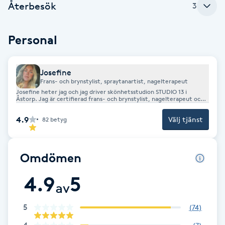
Cryoterapi
Återbesök
3
D
Personal
Damklippning
Dermapen
Josefine
Frans- och brynstylist, spraytanartist, nagelterapeut
Josefine heter jag och jag driver skönhetsstudion STUDIO 13 i
Diamantslipning
Åstorp. Jag är certifierad frans- och brynstylist, nagelterapeut och
utbildad spraytanartist.
E
4.9
Välj tjänst
82
betyg
Enzympeeling
Omdömen
Extensions
4.9
5
av
Extensions borttagning
5
(
74
)
Eyeliner-tatuering