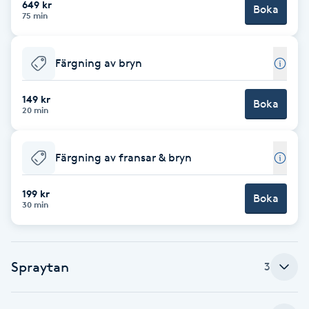
649 kr
Boka
75 min
Brynformning
Färgning av bryn
Brynfärgning
149 kr
Brynplockning
Boka
20 min
Bröllopsuppsättning
Färgning av fransar & bryn
C
199 kr
Celluliter
Boka
30 min
Coachning
Spraytan
3
Color correction