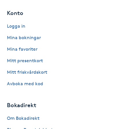
Hot Stone Massage
Konto
Hot yoga
Logga in
Hudföryngring
Mina bokningar
Mina favoriter
Huduppstramning
Mitt presentkort
Hudvård
Mitt friskvårdskort
Avboka med kod
Hyaluronsyra
Hyperhidros
Bokadirekt
Hypnos
Om Bokadirekt