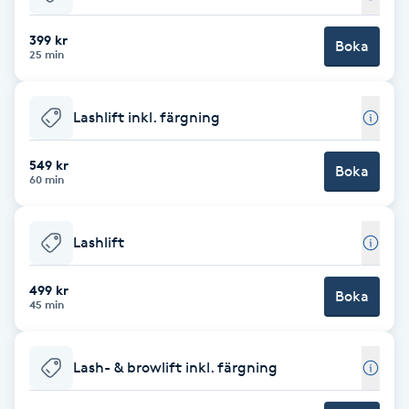
Babylights
399 kr
Boka
25 min
Balayage
Lashlift inkl. färgning
Bambumassage
549 kr
Boka
60 min
Barber
Barnklippning
Lashlift
BIAB
499 kr
Boka
45 min
Blowout
Lash- & browlift inkl. färgning
Bottenfärg