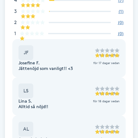
4
(
7
)
F
3
(
1
)
2
(
0
)
Face framing
1
(
0
)
Faceliftmassage
JF
till
Josefine
Fet hårbotten
Josefine F.
för 17 dagar sedan
Jättenöjd som vanligt!! <3
Fettreducering
LS
Fibromassage
till
Josefine
Lina S.
för 18 dagar sedan
Alltid så nöjd!!
Fillers
Fotmassage
AL
till
Josefine