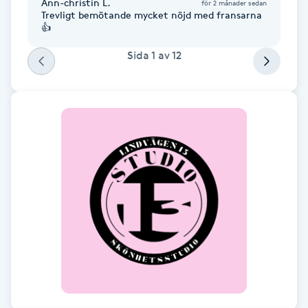
Ann-christin L.
för 2 månader sedan
Fotsvamp
Trevligt bemötande mycket nöjd med fransarna
👍
Fotvård
Sida
1
av
12
Fransar
Fransborttagning
Fransfärgning
Fransförlängning
Fransförlängning Megavolym
Fransförlängning Volym