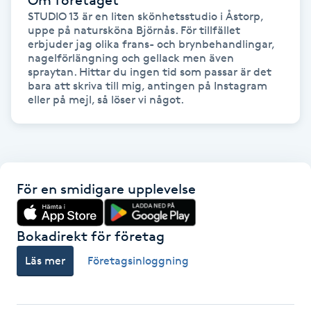
STUDIO 13 är en liten skönhetsstudio i Åstorp, 
uppe på natursköna Björnås. För tillfället 
Gua Sha-massage
erbjuder jag olika frans- och brynbehandlingar, 
H
nagelförlängning och gellack men även 
spraytan. Hittar du ingen tid som passar är det 
bara att skriva till mig, antingen på Instagram 
Hatha Yoga
eller på mejl, så löser vi något.
Headspa
Healing
För en smidigare upplevelse
Herrklippning
Bokadirekt för företag
HIFU
Läs mer
Företagsinloggning
Hollywood Peel