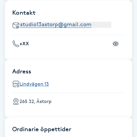
Fransk manikyr
Kontakt
Fransrengöring
Frekvensterapi
+XX
Friskvård
Adress
Friskvårdsmassage
Lindvägen 13
Frisör
265 32, Åstorp
Funktionsanalys
Färgning
Ordinarie öppettider