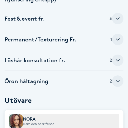
Cryoterapi
D
Fest & event fr.
5
Damklippning
Permanent / Texturering Fr.
1
Dermapen
Diamantslipning
Löshår konsultation fr.
2
E
Enzympeeling
Öron håltagning
2
Extensions
Utövare
Extensions borttagning
NORA
Dam och herr frisör
Eyeliner-tatuering