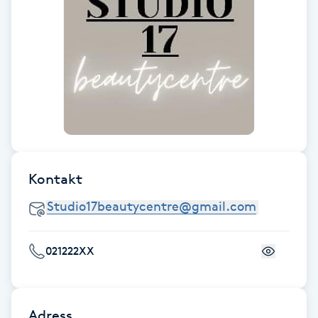
Föning
G
Gel naglar
Gelenaglar
Gellack
Kontakt
Gellack med förstärkning
Gravidmassage
021222XX
Gravidyoga
Gruppträning
Adress