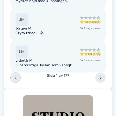
Mycket nöjd med klippningen.
Fransk manikyr
JM
Fransrengöring
till
Ameen
Jörgen M.
för 2 dagar sedan
Grym frisör !! 👍
Frekvensterapi
Friskvård
LM
till
JOSSI
Lisbeth M.
för 2 dagar sedan
Friskvårdsmassage
Superduktiga Jossan som vanligt
Sida
1
av
177
Frisör
Funktionsanalys
Färgning