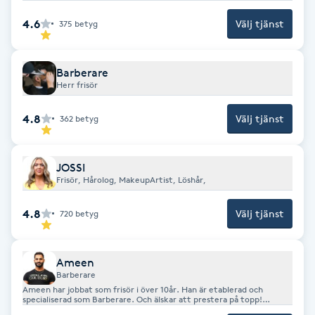
F
4.6
Välj tjänst
375
betyg
Face framing
Barberare
Herr frisör
Faceliftmassage
4.8
Välj tjänst
362
betyg
Fet hårbotten
JOSSI
Fettreducering
Frisör, Hårolog, MakeupArtist, Löshår,
Fibromassage
4.8
Välj tjänst
720
betyg
Fillers
Ameen
Barberare
Fotmassage
Ameen har jobbat som frisör i över 10år. Han är etablerad och
specialiserad som Barberare. Och älskar att prestera på topp!
Hänvisar gärna att se vad för design och form som passar ditt hår &