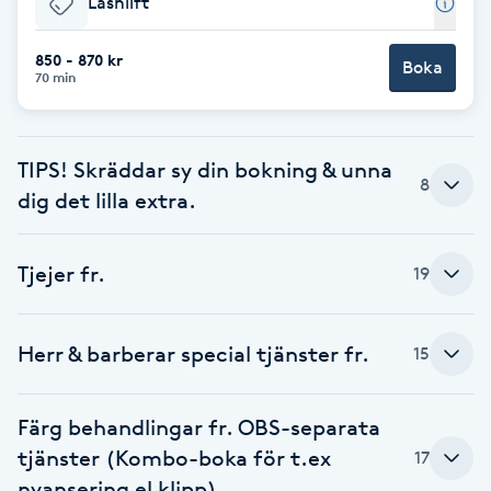
Lashlift
Brynformning
850 - 870 kr
Boka
70 min
Brynfärgning
Brynplockning
TIPS! Skräddar sy din bokning & unna
8
dig det lilla extra.
Bröllopsuppsättning
C
Tjejer fr.
19
Celluliter
Herr & barberar special tjänster fr.
15
Coachning
Färg behandlingar fr. OBS-separata
Color correction
tjänster (Kombo-boka för t.ex
17
nyansering el klipp)