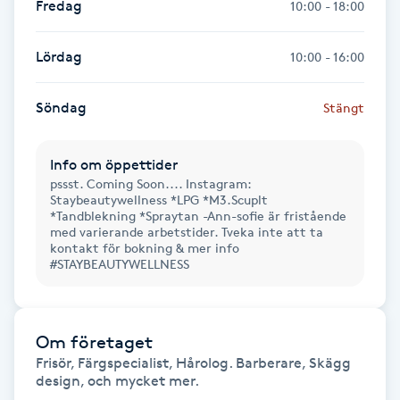
Fredag
10:00 - 18:00
Hot Stone Massage
Lördag
10:00 - 16:00
Hot yoga
Söndag
Stängt
Hudföryngring
Huduppstramning
Info om öppettider
pssst. Coming Soon.... Instagram:
Staybeautywellness *LPG *M3.Scuplt
Hudvård
*Tandblekning *Spraytan -Ann-sofie är fristående
med varierande arbetstider. Tveka inte att ta
kontakt för bokning & mer info
Hyaluronsyra
#STAYBEAUTYWELLNESS
Hyperhidros
Om företaget
Hypnos
Frisör, Färgspecialist, Hårolog. Barberare, Skägg 
design, och mycket mer.
