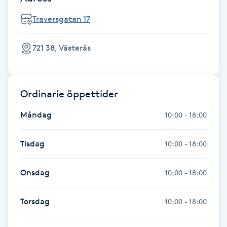
Traversgatan 17
Gua Sha-massage
H
721 38, Västerås
Hatha Yoga
Headspa
Ordinarie öppettider
Måndag
10:00 - 18:00
Healing
Tisdag
10:00 - 18:00
Herrklippning
Onsdag
10:00 - 18:00
HIFU
Torsdag
10:00 - 18:00
Hollywood Peel