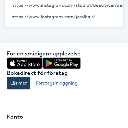
Hårborttagning
https://www.instagram.com/studio17beautycentre/

https://www.instagram.com/jossihair/
Hårbottenbehandling
Hårförlängning
Hårvård
För en smidigare upplevelse
Hälsa
Bokadirekt för företag
Läs mer
Företagsinloggning
Hälsprickor
I
Idrottsmassage
Konto
IPL