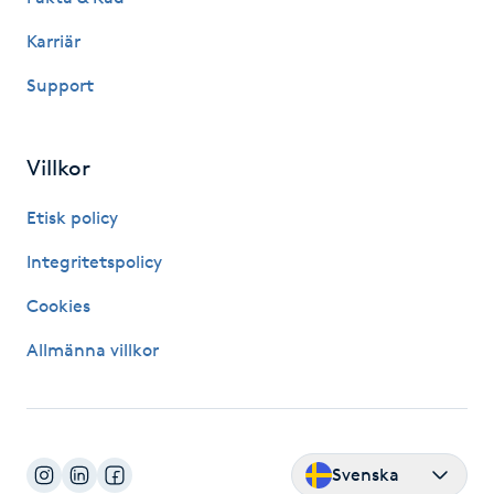
Kinesiologi
Karriär
Support
Kinesisk medicin
Kiropraktik
Villkor
Klangmassage
Etisk policy
Integritetspolicy
Klippning
Cookies
Klippning & Slingor
Allmänna villkor
Klippning ungdom
Koppningsmassage
Svenska