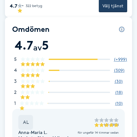
skägg för den ultimata makeovern!
4.7
Välj tjänst
Fotsvamp
322
betyg
Fotvård
Omdömen
Fransar
4.7
5
av
Fransborttagning
5
(
+999
)
4
(
309
)
Fransfärgning
3
(
30
)
Fransförlängning
2
(
18
)
1
(
10
)
Fransförlängning Megavolym
AL
till
JOSSI
Fransförlängning Volym
Anna-Maria L.
för ungefär 14 timmar sedan