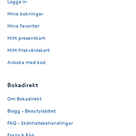
Logga in
IPL hårborttagning
Mina bokningar
Mina favoriter
IR-massage
J
Mitt presentkort
Mitt friskvårdskort
Japansk massage
K
Avboka med kod
K18
Bokadirekt
Katun fransar
Om Bokadirekt
Kemisk peeling
Blogg - Beautylabbet
FAQ - Skönhetsbehandlingar
Keratinbehandling
Fakta & Råd