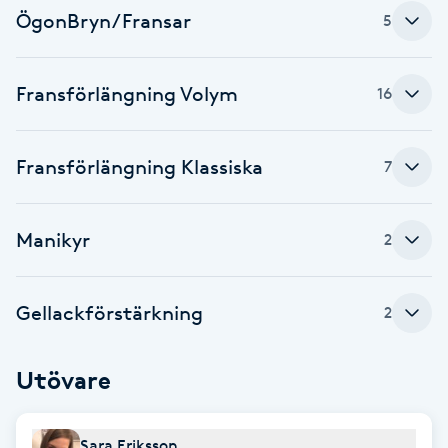
Cryoterapi
ÖgonBryn/Fransar
5
D
Damklippning
Fransförlängning Volym
16
Dermapen
Fransförlängning Klassiska
7
Diamantslipning
E
Manikyr
2
Enzympeeling
Gellackförstärkning
2
Extensions
Utövare
Extensions borttagning
Eyeliner-tatuering
Sara Eriksson