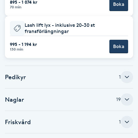
895 - 1 074 kr
Boka
70 min
Brynformning
Lash lift lyx - inklusive 20-30 st
Brynfärgning
fransförlängningar
995 - 1 194 kr
Brynplockning
Boka
130 min
Bröllopsuppsättning
C
Pedikyr
1
Celluliter
Naglar
19
Coachning
Friskvård
1
Color correction