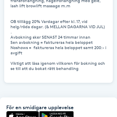
fransförlängning, nagelförlängning med gele, 
lash lift browlift massage m.m 

Gua Sha-massage
H
OB tilllägg 20% Vardagar efter kl. 17, vid 
helg/röda dagar. (& MELLAN DAGARNA VID JUL) 
.

Hatha Yoga
Avbokning sker SENAST 24 timmar innan

Sen avbokning = faktureras hela beloppet

Headspa
Noshows =  faktureras hela beloppet samt 200:- i 
avgift

Healing
Viktigt att läsa igenom villkoren för bokning och 
se till att du bokat rätt behandling

Herrklippning
HIFU
Hollywood Peel
För en smidigare upplevelse