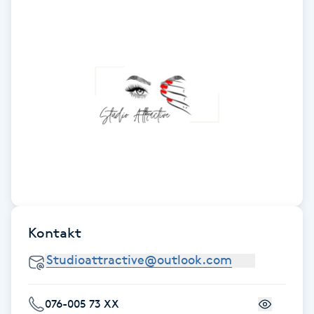
Fransk manikyr
Fransrengöring
Frekvensterapi
Friskvård
Friskvårdsmassage
Frisör
Kontakt
Funktionsanalys
Färgning
076-005 73 XX