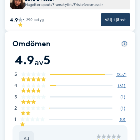
Nagelterapeut/Fransstylist/Friskvårdsmassör
F
4.9
Välj tjänst
290
betyg
Face framing
Faceliftmassage
Omdömen
4.9
5
Fet hårbotten
av
5
(
257
)
Fettreducering
4
(
31
)
Fibromassage
3
(
1
)
2
(
1
)
Fillers
1
(
0
)
Fotmassage
AJ