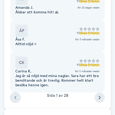
till
Sara Eriksson
Fotsvamp
Amanda J.
för 22 dagar sedan
Älskar att komma hit! 🙏
Fotvård
ÅF
till
Sara Eriksson
Fransar
Åsa F.
för 3 månader sedan
Alltid nöjd ⭐️
Fransborttagning
CK
Fransfärgning
till
Sara Eriksson
Carina K.
för 5 månader sedan
Jag är så nöjd med mina naglar. Sara har ett bra
Fransförlängning
bemötande och är trevlig. Kommer helt klart
besöka henne igen.
Fransförlängning Megavolym
Sida
1
av
28
Fransförlängning Volym