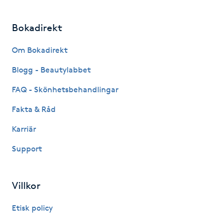
Hårborttagning
Bokadirekt
Hårbottenbehandling
Om Bokadirekt
Hårförlängning
Blogg - Beautylabbet
Hårvård
FAQ - Skönhetsbehandlingar
Fakta & Råd
Hälsa
Karriär
Hälsprickor
Support
I
Idrottsmassage
Villkor
Etisk policy
IPL