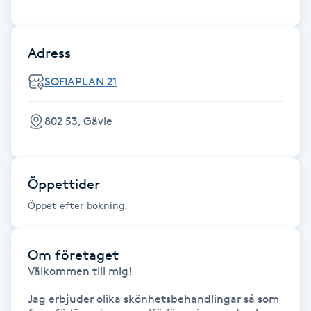
Föning
G
Adress
Gel naglar
SOFIAPLAN 21
Gelenaglar
802 53, Gävle
Gellack
Öppettider
Gellack med förstärkning
Öppet efter bokning.
Gravidmassage
Om företaget
Gravidyoga
Välkommen till mig! 

Jag erbjuder olika skönhetsbehandlingar så som 
Gruppträning