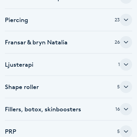
Naglar borttagning
Piercing
23
Naglar reparation
Fransar & bryn Natalia
26
Naprapati
Ljusterapi
1
Navelpiercing
NBE-massage
Shape roller
5
Ny frisyr
Fillers, botox, skinboosters
O
16
Olaplex
PRP
5