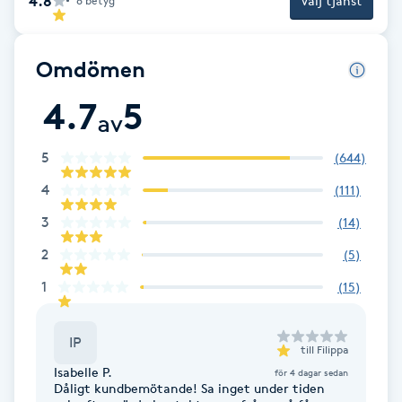
4.8
Välj tjänst
6
betyg
Picolaser
Omdömen
Piercing
4.7
5
av
Pigmentbehandling
5
(
644
)
Pigmentfläckar
4
(
111
)
3
(
14
)
Plastikkirurgi
2
(
5
)
Powder brows
1
(
15
)
Power Yoga
IP
till
Filippa
Isabelle P.
för 4 dagar sedan
PRP (Platelet Rich Plasma)
Dåligt kundbemötande! Sa inget under tiden