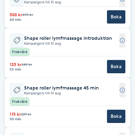
Kampanjpris till 31 aug
Gua Sha-massage
500 kr
699 kr
Boka
60 min
H
Hatha Yoga
Shape roller lymfmassage introduktion
Kampanjpris till 31 aug
Friskvård
Headspa
125 kr
249 kr
Boka
55 min
Healing
Shape roller lymfmassage 45 min
Herrklippning
Kampanjpris till 31 aug
Friskvård
HIFU
115 kr
229 kr
Boka
50 min
Hollywood Peel