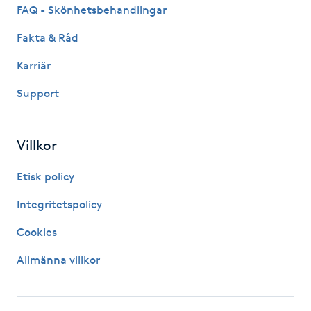
FAQ - Skönhetsbehandlingar
Vårtor
Y
Fakta & Råd
Karriär
Yin Yoga
Support
Yoga
Villkor
Yoga Nidra
Etisk policy
Yogamassage
Integritetspolicy
Z
Cookies
Zonterapi
Allmänna villkor
Zumba
Ö