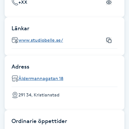
+XX
Senioryoga
Shiatsu
Länkar
www.studiobelle.se/
Singelfransar
Sjukgymnastik
Adress
Skalpmassage
Åldermannagatan 18
Skinbooster
291 34, Kristianstad
Sklerosering
Ordinarie öppettider
Skoinlägg