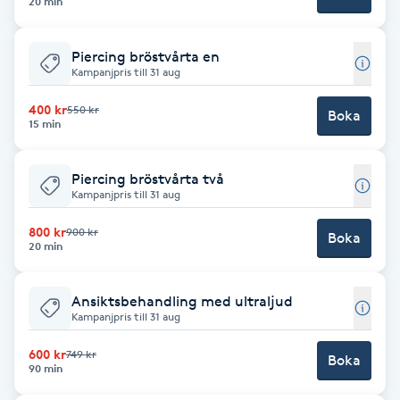
20 min
Fransk manikyr
Piercing bröstvårta en
Fransrengöring
Kampanjpris till 31 aug
400 kr
550 kr
Boka
Frekvensterapi
15 min
Friskvård
Piercing bröstvårta två
Kampanjpris till 31 aug
Friskvårdsmassage
800 kr
900 kr
Boka
20 min
Frisör
Ansiktsbehandling med ultraljud
Funktionsanalys
Kampanjpris till 31 aug
600 kr
749 kr
Boka
Färgning
90 min