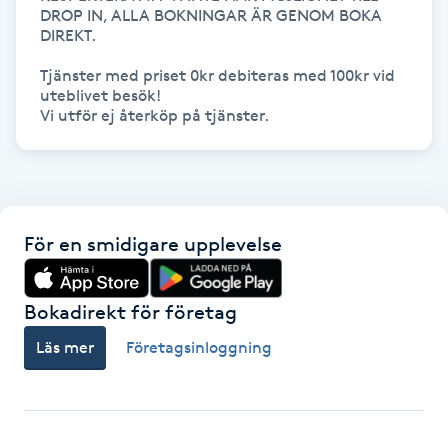
DROP IN, ALLA BOKNINGAR ÄR GENOM BOKA 
DIREKT. 

Toning
Tjänster med priset 0kr debiteras med 100kr vid 
uteblivet besök!

Torr hårbotten
Vi utför ej återköp på tjänster. 
Torrborstning
Triggerpunktsmassage
För en smidigare upplevelse
Trådning
Bokadirekt för företag
Träning
Läs mer
Företagsinloggning
Tvätt & Fön
V