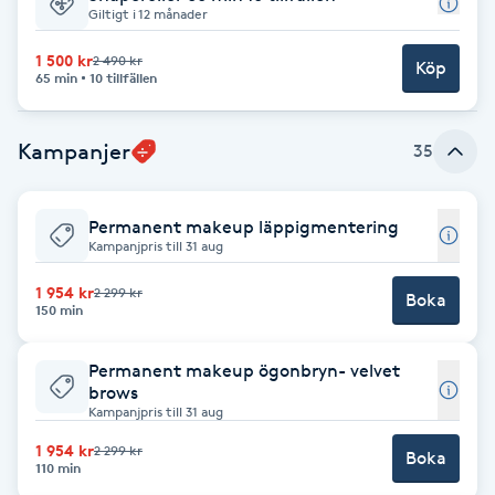
Giltigt i 12 månader
Brynformning
1 500 kr
2 490 kr
Köp
65 min
10 tillfällen
Brynfärgning
Kampanjer
35
Brynplockning
Bröllopsuppsättning
Permanent makeup läppigmentering
Kampanjpris till 31 aug
C
1 954 kr
2 299 kr
Boka
150 min
Celluliter
Permanent makeup ögonbryn- velvet
Coachning
brows
Kampanjpris till 31 aug
Color correction
1 954 kr
2 299 kr
Boka
110 min