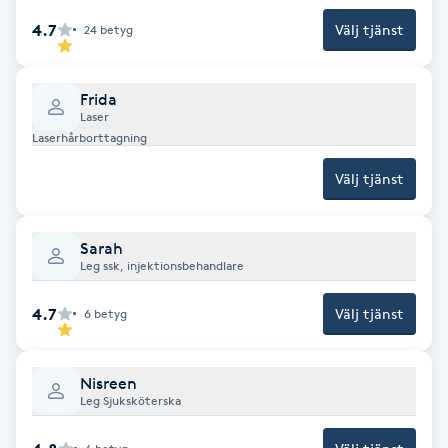
4.7
Välj tjänst
24
betyg
Paraffinbehandling
Pedikyr
Frida
Laser
Laserhårborttagning
Pensionärklippning
Välj tjänst
Permanent
Sarah
Permanent hårborttagning
Leg ssk, injektionsbehandlare
4.7
Välj tjänst
6
betyg
Permanent ögonbrynsmakeup
Personal shopper
Nisreen
Leg Sjuksköterska
Personlig tränare