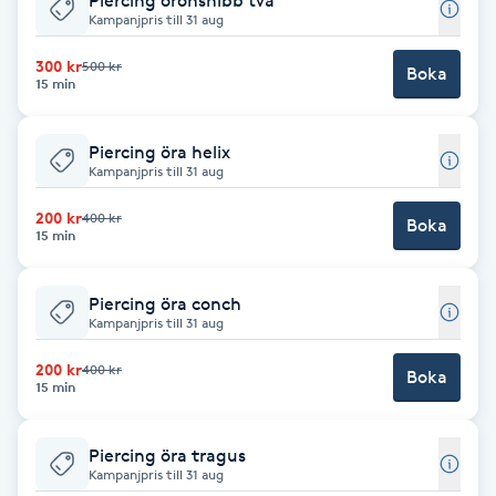
Piercing öronsnibb två
Kampanjpris till 31 aug
F
300 kr
500 kr
Boka
Face framing
15 min
Faceliftmassage
Piercing öra helix
Kampanjpris till 31 aug
Fet hårbotten
200 kr
400 kr
Boka
15 min
Fettreducering
Piercing öra conch
Kampanjpris till 31 aug
Fibromassage
200 kr
400 kr
Boka
15 min
Fillers
Piercing öra tragus
Fotmassage
Kampanjpris till 31 aug