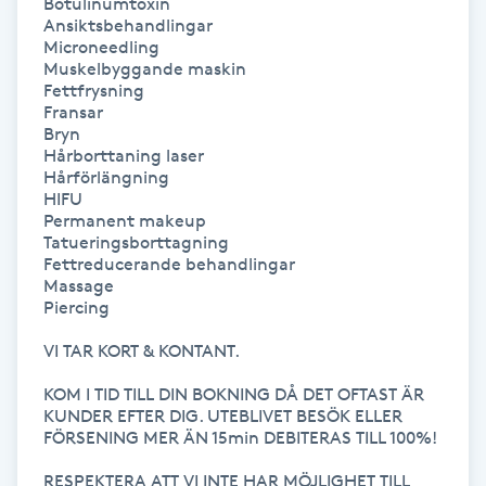
Botulinumtoxin

T
Ansiktsbehandlingar

Microneedling

Tuina-massage
Muskelbyggande maskin

Fettfrysning

Fransar

Taktil massage
Bryn

Hårborttaning laser

Hårförlängning

Tandblekning
HIFU

Permanent makeup

Tandläkare
Tatueringsborttagning

Fettreducerande behandlingar

Massage

Tatuering
Piercing

VI TAR KORT & KONTANT. 

Tatueringsborttagning
KOM I TID TILL DIN BOKNING DÅ DET OFTAST ÄR 
KUNDER EFTER DIG. UTEBLIVET BESÖK ELLER 
Terapi
FÖRSENING MER ÄN 15min DEBITERAS TILL 100%! 

RESPEKTERA ATT VI INTE HAR MÖJLIGHET TILL 
Thaimassage