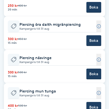
Fotsvamp
250 kr
400 kr
Boka
20 min
Fotvård
Piercing öra daith migränpiercing
Kampanjpris till 31 aug
Fransar
300 kr
450 kr
Boka
15 min
Fransborttagning
Piercing näsvinge
Fransfärgning
Kampanjpris till 31 aug
300 kr
500 kr
Fransförlängning
Boka
15 min
Fransförlängning Megavolym
Piercing mun tunga
Kampanjpris till 31 aug
Fransförlängning Volym
400 kr
500 kr
Boka