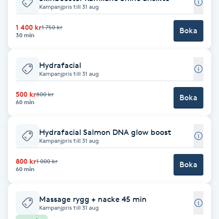
Kampanjpris till 31 aug
IPL hårborttagning
1 400 kr
1 750 kr
Boka
30 min
IR-massage
J
Hydrafacial
Kampanjpris till 31 aug
Japansk massage
500 kr
800 kr
Boka
K
60 min
K18
Hydrafacial Salmon DNA glow boost
Kampanjpris till 31 aug
Katun fransar
800 kr
1 000 kr
Boka
60 min
Kemisk peeling
Massage rygg + nacke 45 min
Keratinbehandling
Kampanjpris till 31 aug