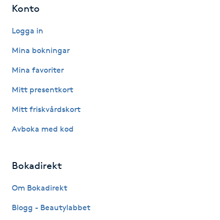
Konto
Vaccination
Logga in
Vampyrbehandling
Mina bokningar
Vaxning
Mina favoriter
Mitt presentkort
Vaxning brasiliansk
Mitt friskvårdskort
Veterinär
Avboka med kod
Vibrationsmassage
Bokadirekt
Vinyasa Yoga
Om Bokadirekt
Volymfransar
Blogg - Beautylabbet