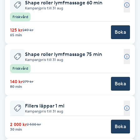
Shape roller lymfmassage 60 min
Hot Stone Massage
Kampanjpris till 31 aug
Friskvård
Hot yoga
125 kr
249 kr
Boka
65 min
Hudföryngring
Shape roller lymfmassage 75 min
Huduppstramning
Kampanjpris till 31 aug
Friskvård
Hudvård
140 kr
279 kr
Boka
80 min
Hyaluronsyra
Fillers läppar 1 ml
Hyperhidros
Kampanjpris till 31 aug
2 000 kr
2 500 kr
Hypnos
Boka
30 min