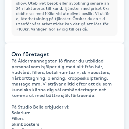
show. Uteblivet besök eller avbokning senare än
Spa manikyr & pedikyr
24h faktureras till kund. Tjänster med priset 0kr
debiteras med 100kr vid uteblivet besök! Vi utför
ej återbetalning på tjänster. Önskar du en tid
utanför våra arbetstider kan det gå att lösa för
Spa-manikyr
+100kr. Vänligen hör av dig till oss då.
Spa-pedikyr
Om företaget
Spraytan
På Åldermannagatan 18 finner du utbildad

personal som hjälper dig med allt från hår, 
hudvård, fillers, botolinumtoxin, skinboosters, 
Stylist
hårborttagning, piercing, kroppsskulptering, 
massage mm. Vi strävar alltid efter att du som 
Sugaring
kund ska känna dig väl omhändertagen och 
komma ut med bättre självförtroende!

Svensk massage
På Studio Belle erbjuder vi:

Solarium

Fillers

Svettbehandling
Skinboosters
