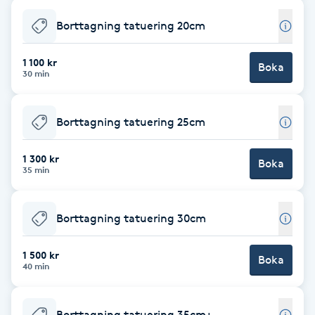
M
Borttagning tatuering 20cm
Makeup
1 100 kr
Boka
30 min
Manikyr & Pedikyr
Borttagning tatuering 25cm
Massage
1 300 kr
Boka
35 min
Medial vägledning
Medicinsk massage
Borttagning tatuering 30cm
Meditation
1 500 kr
Boka
40 min
Medium
Borttagning tatuering 35cm+