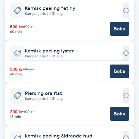
Föning
Kemisk peeling fet hy
Kampanjpris till 31 aug
G
500 kr
699 kr
Boka
Gel naglar
60 min
Gelenaglar
Kemisk peeling lyster
Kampanjpris till 31 aug
Gellack
500 kr
699 kr
Boka
60 min
Gellack med förstärkning
Piercing öra flat
Kampanjpris till 31 aug
Gravidmassage
200 kr
400 kr
Boka
15 min
Gravidyoga
Gruppträning
Kemisk peeling åldrande hud