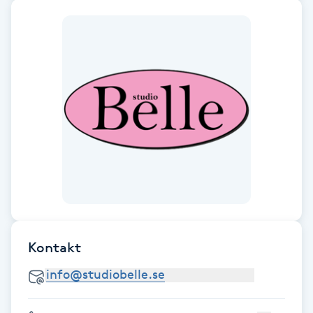
Reiki
Reikihealing
Reiki massage
Restorative Yoga
Rosacea
Rosenmetoden
Ryggmassage
Kontakt
S
Samtalsterapi