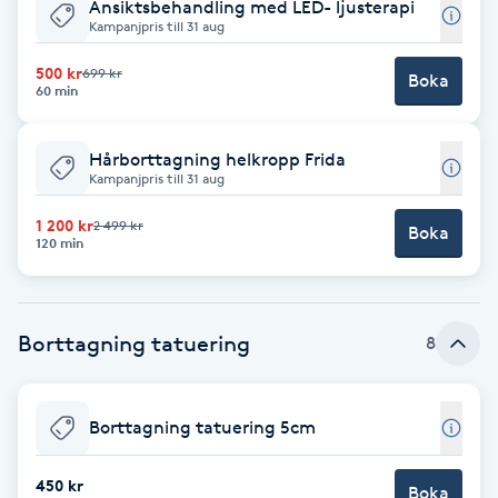
Ansiktsbehandling med LED- ljusterapi
Kampanjpris till 31 aug
Kosmetisk tatuering
500 kr
699 kr
Boka
60 min
Kostrådgivning
Kroppsinpackning
Hårborttagning helkropp Frida
Kampanjpris till 31 aug
Kroppspeeling
1 200 kr
2 499 kr
Boka
120 min
Käkledsbehandling
Borttagning tatuering
Kärlbehandling
8
L
Borttagning tatuering 5cm
Laserbehandling
450 kr
Boka
Lashlift Keratin