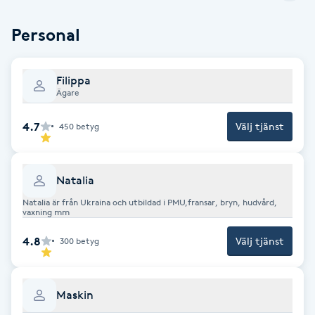
Olaplexbehandling
Personal
Ombre
Filippa
Ombre brows
Ägare
4.7
Ombre naglar
Välj tjänst
450
betyg
Optiker
Natalia
Natalia är från Ukraina och utbildad i PMU,fransar, bryn, hudvård,
Ortobionomi
vaxning mm
4.8
Välj tjänst
300
betyg
Ortopedi
Osteopati
Maskin
P