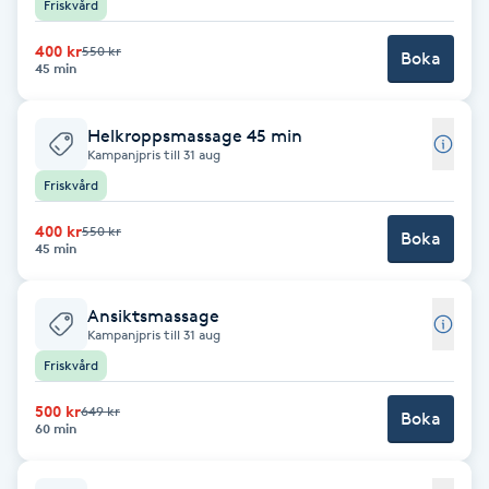
Friskvård
Kinesiologi
400 kr
550 kr
Boka
45 min
Kinesisk medicin
Helkroppsmassage 45 min
Kiropraktik
Kampanjpris till 31 aug
Friskvård
Klangmassage
400 kr
550 kr
Boka
45 min
Klippning
Ansiktsmassage
Klippning & Slingor
Kampanjpris till 31 aug
Friskvård
Klippning ungdom
500 kr
649 kr
Boka
60 min
Koppningsmassage