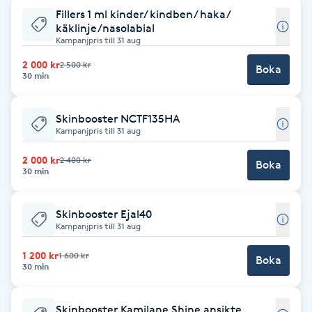
Hårborttagning
Fillers 1 ml kinder/ kindben/ haka/
käklinje/nasolabial
Kampanjpris till 31 aug
Hårbottenbehandling
2 000 kr
2 500 kr
Boka
30 min
Hårförlängning
Skinbooster NCTF135HA
Hårvård
Kampanjpris till 31 aug
2 000 kr
2 400 kr
Hälsa
Boka
30 min
Hälsprickor
Skinbooster Ejal40
I
Kampanjpris till 31 aug
1 200 kr
1 600 kr
Idrottsmassage
Boka
30 min
IPL
Skinbooster Kamilane Shine ansikte