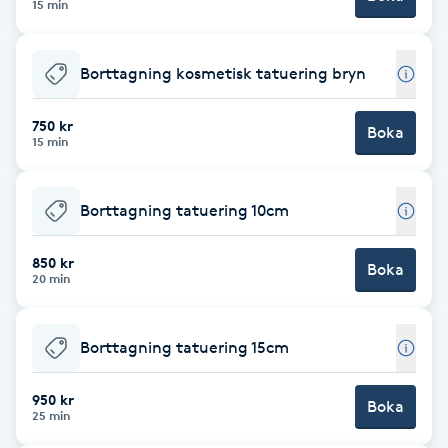
15 min
LED-ljusterapi
Borttagning kosmetisk tatuering bryn
Liktornar
750 kr
Boka
15 min
LPG
Borttagning tatuering 10cm
LPG-behandling
850 kr
Boka
LPG-massage
20 min
Luggklippning
Borttagning tatuering 15cm
Lymfmassage
950 kr
Boka
25 min
Läpptatuering