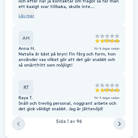
och efter när ja kontaktar om frågor så får man
ett kaxigt svar tillbaka, skulle inte
PRX-T33
rekommendera till någon, fransarna va fina 2
Läs mer
dagar
Psoriasis
AH
till
Natalia
PT
Anna H.
för 8 dagar sedan
Natalia är bäst på bryn! Fin färg och form, hon
R
använder vax vilket gör att det går snabbt och
så smärtfritt som möjligt!
Radiofrekvens
RT
Rakning
till
Natalia
Raya T.
för 9 dagar sedan
Snäll och trevlig personal, noggrant arbete och
Reflexologi
det gick väldigt snabbt. Jag är jättenöjd!
Sida
1
av
96
Regndroppsmassage