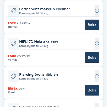
Cryoterapi
D
Permanent makeup eyeliner
Kampanjpris till 31 aug
Damklippning
1 529 kr
1 799 kr
Boka
110 min
Dermapen
HIFU 7D Hela ansiktet
Kampanjpris till 31 aug
Diamantslipning
E
1 500 kr
2 199 kr
Boka
40 min
Enzympeeling
Piercing öronsnibb en
Kampanjpris till 31 aug
Extensions
150 kr
300 kr
Boka
Extensions borttagning
15 min
Eyeliner-tatuering