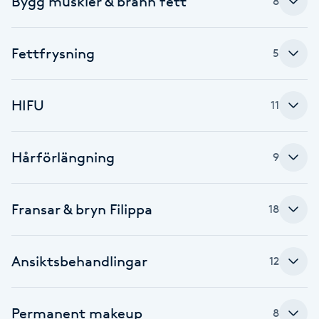
Bygg muskler & bränn fett
8
Nagelförlängning gelé
Fettfrysning
5
Nagelförlängning glasfiber
HIFU
11
Nagelförlängning silke
Nagelförstärkning
Hårförlängning
9
Nagelklippning
Fransar & bryn Filippa
18
Nagelsvamp
Ansiktsbehandlingar
12
Nageltrång
Nagelvård
Permanent makeup
8