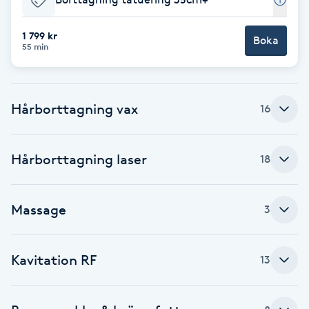
Megavolymfransar
1 799 kr
Boka
55 min
Melasma
Mesoterapi
Hårborttagning vax
16
MicroPen
Hårborttagning laser
18
Microshading
Mixfransar
Massage
3
N
Kavitation RF
13
Nagelförlängning
Nagelförlängning akryl