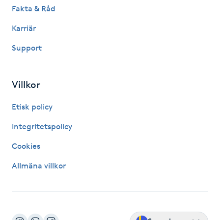
Fakta & Råd
IPL hårborttagning
Karriär
IR-massage
Support
J
Villkor
Japansk massage
K
Etisk policy
K18
Integritetspolicy
Cookies
Katun fransar
Allmäna villkor
Kemisk peeling
Keratinbehandling