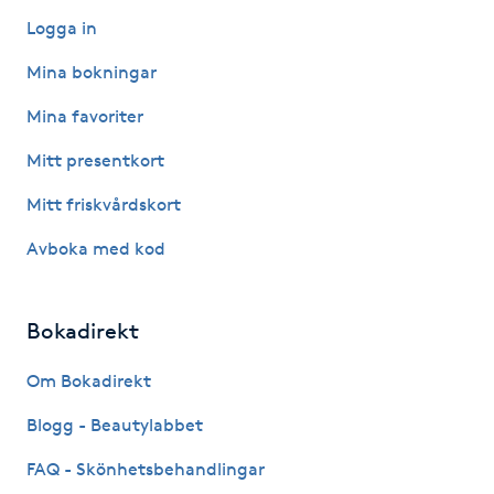
Hårborttagning
Logga in
Mina bokningar
Hårbottenbehandling
Mina favoriter
Hårförlängning
Mitt presentkort
Hårvård
Mitt friskvårdskort
Avboka med kod
Hälsa
Hälsprickor
Bokadirekt
I
Om Bokadirekt
Idrottsmassage
Blogg - Beautylabbet
FAQ - Skönhetsbehandlingar
IPL