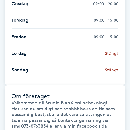
Onsdag
09:00 - 20:00
Föning
G
Torsdag
09:00 - 15:00
Gel naglar
Fredag
09:00 - 15:00
Gelenaglar
Lördag
Stängt
Gellack
Söndag
Stängt
Gellack med förstärkning
Gravidmassage
Om företaget
Välkommen till Studio BlanX onlinebokning! 

Här kan du smidigt och snabbt boka en tid som 
Gravidyoga
passar dig bäst, skulle det vara så att ingen av 
tiderna passar dig så kontakta gärna mig via 
sms 073-0763834 eller via min facebook sida

Gruppträning