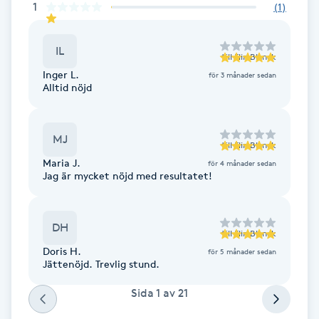
1
(
1
)
F
IL
Face framing
till
Elin Blanck
Inger L.
för 3 månader sedan
Alltid nöjd
Faceliftmassage
Fet hårbotten
MJ
till
Elin Blanck
Maria J.
för 4 månader sedan
Fettreducering
Jag är mycket nöjd med resultatet!
Fibromassage
DH
till
Elin Blanck
Doris H.
för 5 månader sedan
Fillers
Jättenöjd. Trevlig stund.
Sida
1
av
21
Fotmassage