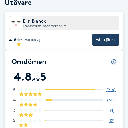
Utövare
Cryoterapi
D
Elin Blanck
Damklippning
Fransstylist, nagelterapeut
4.8
Välj tjänst
Dermapen
250
betyg
Diamantslipning
Omdömen
E
4.8
5
av
Enzympeeling
5
(
216
)
Extensions
4
(
30
)
3
(
1
)
Extensions borttagning
2
(
2
)
Eyeliner-tatuering