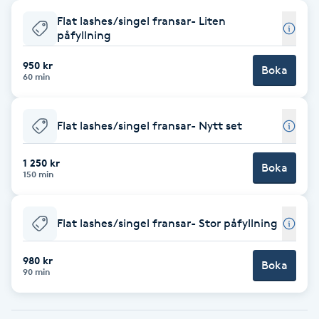
Flat lashes/singel fransar- Liten
Babylights
påfyllning
Balayage
950 kr
Boka
60 min
Bambumassage
Flat lashes/singel fransar- Nytt set
Barber
1 250 kr
Boka
150 min
Barnklippning
Flat lashes/singel fransar- Stor påfyllning
BIAB
980 kr
Blowout
Boka
90 min
Bottenfärg