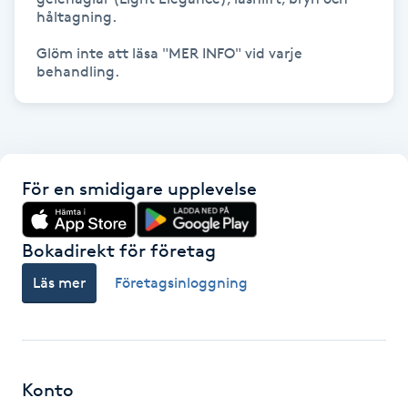
Hot Stone Massage
håltagning. 

Glöm inte att läsa "MER INFO" vid varje 
Hot yoga
behandling.
Hudföryngring
Huduppstramning
För en smidigare upplevelse
Hudvård
Bokadirekt för företag
Hyaluronsyra
Läs mer
Företagsinloggning
Hyperhidros
Hypnos
Konto