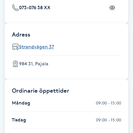
Fransk manikyr
073-076 38 XX
Fransrengöring
Adress
Frekvensterapi
Strandvägen 37
Friskvård
984 31, Pajala
Friskvårdsmassage
Frisör
Ordinarie öppettider
Måndag
09:00 - 15:00
Funktionsanalys
Tisdag
09:00 - 15:00
Färgning