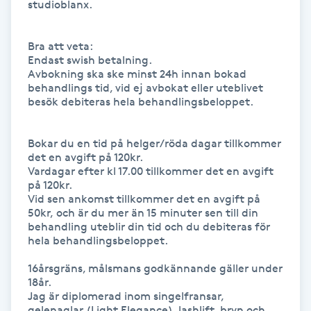
studioblanx.

Gua Sha-massage
Bra att veta:

H
Endast swish betalning. 

Avbokning ska ske minst 24h innan bokad 
Hatha Yoga
behandlings tid, vid ej avbokat eller uteblivet 
besök debiteras hela behandlingsbeloppet.

Headspa
Bokar du en tid på helger/röda dagar tillkommer 
det en avgift på 120kr.

Healing
Vardagar efter kl 17.00 tillkommer det en avgift 
på 120kr.

Vid sen ankomst tillkommer det en avgift på 
Herrklippning
50kr, och är du mer än 15 minuter sen till din 
behandling uteblir din tid och du debiteras för 
hela behandlingsbeloppet.

HIFU
16årsgräns, målsmans godkännande gäller under 
Hollywood Peel
18år.

Jag är diplomerad inom singelfransar,

gelenaglar (Light Elegance), lashlift, bryn och 