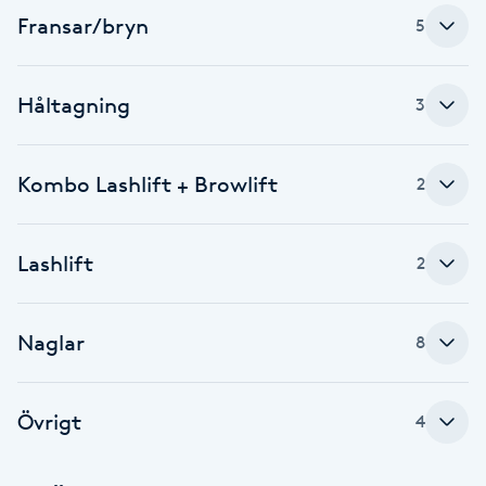
Fransar/bryn
5
Brynformning
Brynfärgning
Håltagning
3
Brynplockning
Kombo Lashlift + Browlift
2
Bröllopsuppsättning
C
Lashlift
2
Celluliter
Naglar
8
Coachning
Övrigt
4
Color correction