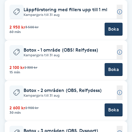
Läppförstoring med fillers upp till 1 ml
Babylights
Kampanjpris till 31 aug
Balayage
2 950 kr
3 500 kr
Boka
60 min
Bambumassage
Botox - 1 område (OBS! Relfydess)
Kampanjpris till 31 aug
Barber
2 100 kr
2 300 kr
Boka
15 min
Barnklippning
Botox - 2 områden (OBS, Relfydess)
BIAB
Kampanjpris till 31 aug
2 600 kr
2 900 kr
Blowout
Boka
30 min
Bottenfärg
Botox - 3 områden (OBS, Dysport)