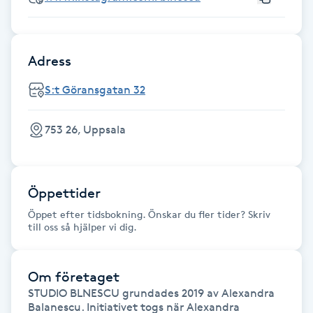
Hot Stone Massage
Hot yoga
Adress
Hudföryngring
S:t Göransgatan 32
Huduppstramning
753 26, Uppsala
Hudvård
Öppettider
Hyaluronsyra
Öppet efter tidsbokning. Önskar du fler tider? Skriv
till oss så hjälper vi dig.
Hyperhidros
Om företaget
Hypnos
STUDIO BLNESCU grundades 2019 av Alexandra 
Balanescu. Initiativet togs när Alexandra 