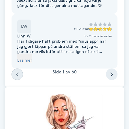
Alexandra är så jäkla duktig! Lika nöjd varje
gång. Tack för ditt genuina mottagande. 🫶
Föning
G
LW
Gel naglar
till
Alexandra Balanescu
Linn W.
för 2 månader sedan
Har tidigare haft problem med ”snusläpp” när
Gelenaglar
jag gjort läppar på andra ställen, så jag var
ganska nervös inför att testa igen efter 2
omgångar tömning. Men den här gången blev
Läs mer
Gellack
resultatet verkligen super! Läpparna ser
naturliga, jämna och fylliga ut och konturer som
Sida
1
av
60
jag naturligt saknar helt! Alexandra skapar
Gellack med förstärkning
trygghet från första stund med sin härliga
personlighet och kunskap. Bästa❤️ grym botox
också! 🤌
Gravidmassage
Gravidyoga
Gruppträning