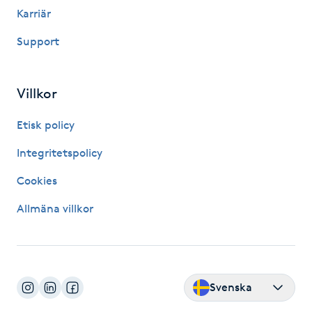
Karriär
Kosmetisk tatuering
Support
Kostrådgivning
Villkor
Kroppsinpackning
Etisk policy
Kroppspeeling
Integritetspolicy
Käkledsbehandling
Cookies
Allmäna villkor
Kärlbehandling
L
Laserbehandling
Svenska
Lashlift Keratin