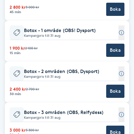
Cryoterapi
2 800 kr
3 000 kr
Boka
D
45 min
Damklippning
Botox - 1 område (OBS! Dysport)
Kampanjpris till 31 aug
Dermapen
1 900 kr
2 100 kr
Boka
15 min
Diamantslipning
E
Botox - 2 områden (OBS, Dysport)
Kampanjpris till 31 aug
Enzympeeling
2 400 kr
2 700 kr
Boka
30 min
Extensions
Botox - 3 områden (OBS, Relfydess)
Extensions borttagning
Kampanjpris till 31 aug
3 000 kr
3 300 kr
Boka
Eyeliner-tatuering