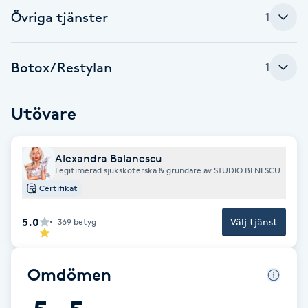
Fotsvamp
Övriga tjänster
1
Fotvård
Botox/Restylan
1
Fransar
Utövare
Fransborttagning
Alexandra Balanescu
Fransfärgning
Legitimerad sjuksköterska & grundare av STUDIO BLNESCU
Certifikat
Fransförlängning
5.0
Välj tjänst
369
betyg
Fransförlängning Megavolym
Omdömen
Fransförlängning Volym