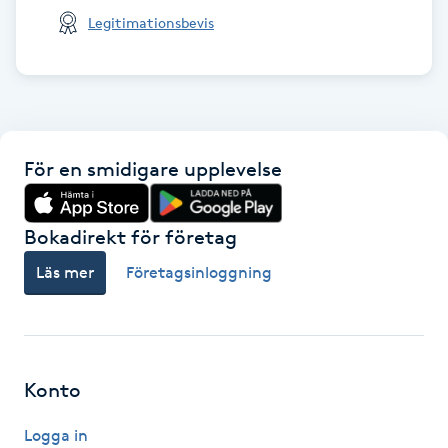
Legitimationsbevis
IPL hårborttagning
IR-massage
J
För en smidigare upplevelse
Japansk massage
K
Bokadirekt för företag
K18
Läs mer
Företagsinloggning
Katun fransar
Kemisk peeling
Konto
Keratinbehandling
Logga in