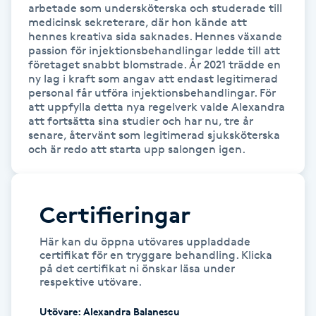
arbetade som undersköterska och studerade till 
Hårborttagning
medicinsk sekreterare, där hon kände att 
hennes kreativa sida saknades. Hennes växande 
Hårbottenbehandling
passion för injektionsbehandlingar ledde till att 
företaget snabbt blomstrade. År 2021 trädde en 
ny lag i kraft som angav att endast legitimerad 
Hårförlängning
personal får utföra injektionsbehandlingar. För 
att uppfylla detta nya regelverk valde Alexandra 
att fortsätta sina studier och har nu, tre år 
Hårvård
senare, återvänt som legitimerad sjuksköterska 
och är redo att starta upp salongen igen.
Hälsa
Hälsprickor
Certifieringar
I
Här kan du öppna utövares uppladdade
certifikat för en tryggare behandling. Klicka
Idrottsmassage
på det certifikat ni önskar läsa under
respektive utövare.
IPL
Utövare
:
Alexandra Balanescu