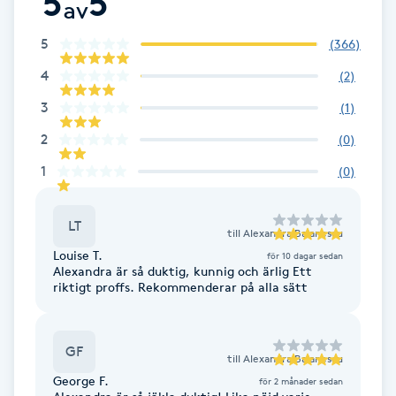
5
5
av
Fransk manikyr
5
(
366
)
Fransrengöring
4
(
2
)
3
(
1
)
Frekvensterapi
2
(
0
)
Friskvård
1
(
0
)
Friskvårdsmassage
LT
till
Alexandra Balanescu
Louise T.
för 10 dagar sedan
Frisör
Alexandra är så duktig, kunnig och ärlig Ett
riktigt proffs. Rekommenderar på alla sätt
Funktionsanalys
GF
till
Alexandra Balanescu
Färgning
George F.
för 2 månader sedan