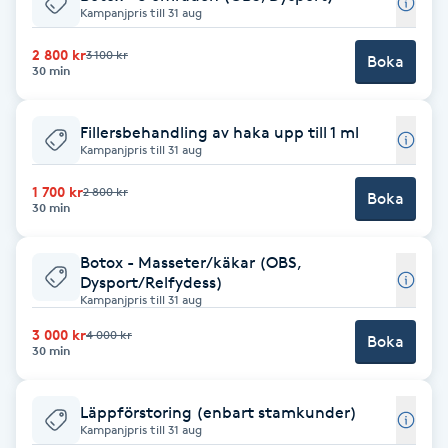
Kampanjpris till 31 aug
Brynformning
2 800 kr
3 100 kr
Boka
30 min
Brynfärgning
Fillersbehandling av haka upp till 1 ml
Brynplockning
Kampanjpris till 31 aug
1 700 kr
2 800 kr
Boka
Bröllopsuppsättning
30 min
C
Botox - Masseter/käkar (OBS,
Dysport/Relfydess)
Celluliter
Kampanjpris till 31 aug
3 000 kr
4 000 kr
Coachning
Boka
30 min
Color correction
Läppförstoring (enbart stamkunder)
Kampanjpris till 31 aug