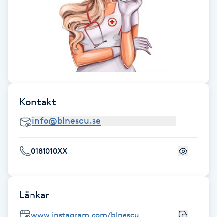
Gua Sha-massage
H
Hatha Yoga
Headspa
Kontakt
Healing
Herrklippning
0181010XX
HIFU
Länkar
Hollywood Peel
www.instagram.com/blnescu