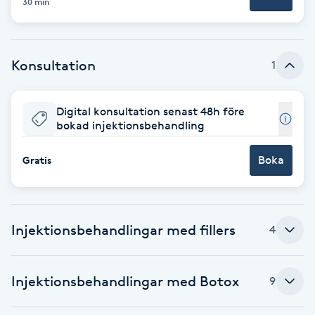
30 min
F
Face framing
Konsultation
1
Faceliftmassage
Digital konsultation senast 48h före
bokad injektionsbehandling
Fet hårbotten
Boka
Gratis
Fettreducering
Fibromassage
Injektionsbehandlingar med fillers
4
Fillers
Injektionsbehandlingar med Botox
9
Fotmassage