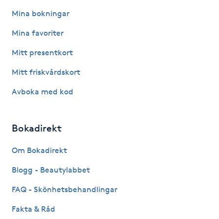
Mina bokningar
Kinesiologi
Mina favoriter
Kinesisk medicin
Mitt presentkort
Kiropraktik
Mitt friskvårdskort
Avboka med kod
Klangmassage
Klippning
Bokadirekt
Om Bokadirekt
Klippning & Slingor
Blogg - Beautylabbet
Klippning ungdom
FAQ - Skönhetsbehandlingar
Koppningsmassage
Fakta & Råd