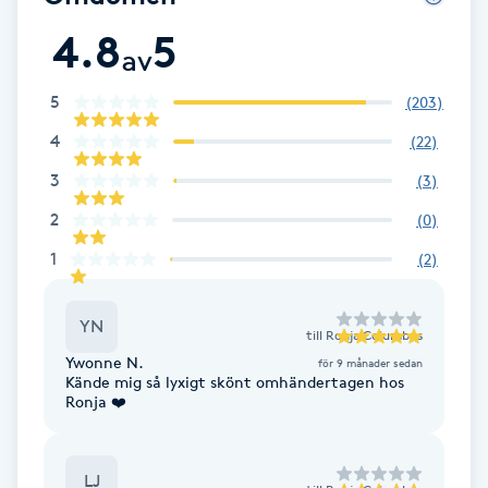
Fotsvamp
4.8
5
av
Fotvård
5
(
203
)
4
(
22
)
Fransar
3
(
3
)
Fransborttagning
2
(
0
)
1
(
2
)
Fransfärgning
YN
Fransförlängning
till
Ronja Columbus
Ywonne N.
för 9 månader sedan
Kände mig så lyxigt skönt omhändertagen hos
Fransförlängning Megavolym
Ronja ❤️
Fransförlängning Volym
LJ