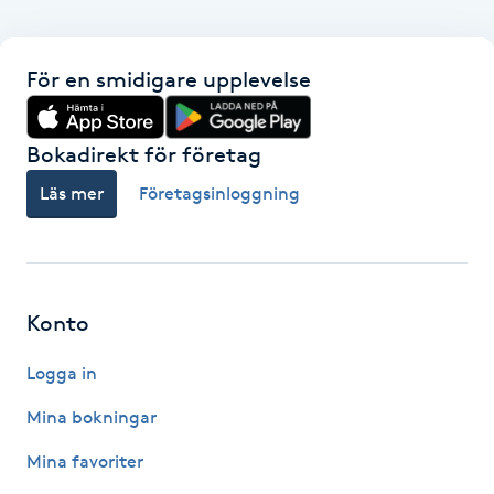
IPL hårborttagning
För en smidigare upplevelse
IR-massage
J
Bokadirekt för företag
Japansk massage
Läs mer
Företagsinloggning
K
K18
Konto
Katun fransar
Logga in
Kemisk peeling
Mina bokningar
Mina favoriter
Keratinbehandling