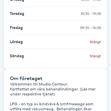
Hot Stone Massage
Torsdag
10:30 - 19:00
Hot yoga
Fredag
09:30 - 16:00
Hudföryngring
Lördag
Stängt
Huduppstramning
Söndag
Stängt
Hudvård
Hyaluronsyra
Om företaget
Välkommen till Studio Contour.  

Hyperhidros
Kortfattat om våra behandlindlingar. (Läs mer 
under respektive tjänst)

Hypnos
LPG - en typ av bindvävs & lymfmassage som 
utförs med vakuumsug.  Behandlingen ökar 