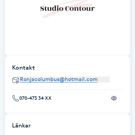
Föning
G
Gel naglar
Gelenaglar
Gellack
Kontakt
Gellack med förstärkning
Gravidmassage
070-473 34 XX
Gravidyoga
Länkar
Gruppträning