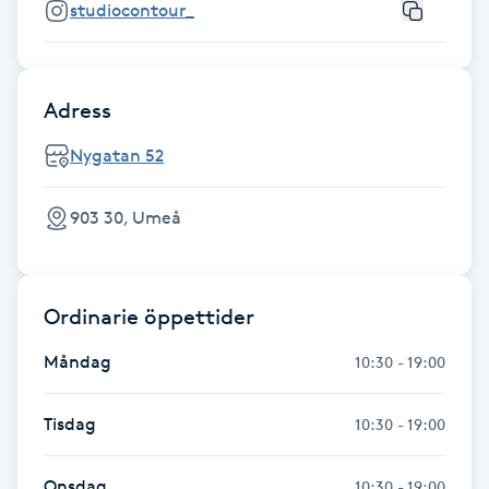
studiocontour_
Gua Sha-massage
H
Adress
Hatha Yoga
Nygatan 52
Headspa
903 30, Umeå
Healing
Ordinarie öppettider
Herrklippning
Måndag
10:30 - 19:00
HIFU
Tisdag
10:30 - 19:00
Hollywood Peel
Onsdag
10:30 - 19:00