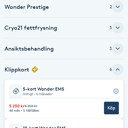
Wonder Prestige
2
Brynformning
Brynfärgning
Cryo21 fettfrysning
3
Brynplockning
Ansiktsbehandling
3
Bröllopsuppsättning
C
Klippkort
6
Celluliter
5-kort Wonder EMS
Giltigt i 6 månader
Coachning
5 250 kr
6 250 kr
Köp
40 min
5 tillfällen
Color correction