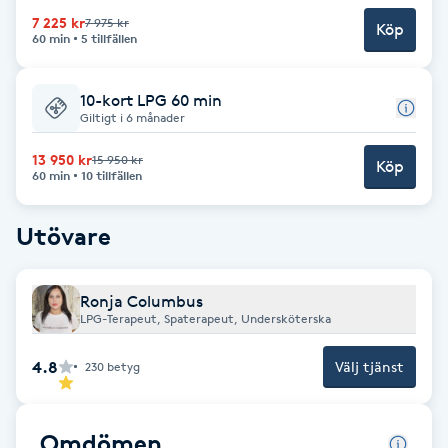
7 225 kr
7 975 kr
F
Köp
60 min
5 tillfällen
Face framing
10-kort LPG 60 min
Giltigt i 6 månader
Faceliftmassage
13 950 kr
15 950 kr
Köp
60 min
10 tillfällen
Fet hårbotten
Utövare
Fettreducering
Fibromassage
Ronja Columbus
LPG-Terapeut, Spaterapeut, Undersköterska
Fillers
4.8
Välj tjänst
230
betyg
Fotmassage
Omdömen