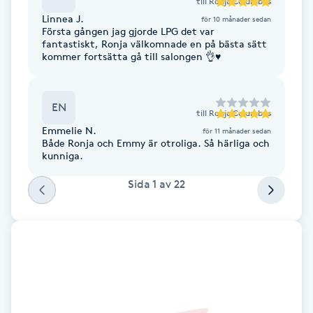
till
Ronja Columbus
Fransk manikyr
Linnea J.
för 10 månader sedan
Första gången jag gjorde LPG det var
fantastiskt, Ronja välkomnade en på bästa sätt
Fransrengöring
kommer fortsätta gå till salongen 👌♥️
Frekvensterapi
EN
till
Ronja Columbus
Emmelie N.
Friskvård
för 11 månader sedan
Både Ronja och Emmy är otroliga. Så härliga och
kunniga.
Friskvårdsmassage
Sida
1
av
22
Frisör
Funktionsanalys
Färgning