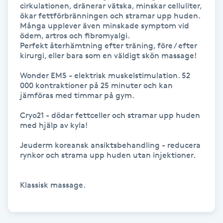
cirkulationen, dränerar vätska, minskar celluliter, 
Hårborttagning
ökar fettförbränningen och stramar upp huden. 
Många upplever även minskade symptom vid 
Hårbottenbehandling
ödem, artros och fibromyalgi. 

Perfekt återhämtning efter träning, före / efter 
kirurgi, eller bara som en väldigt skön massage! 

Hårförlängning
Wonder EMS - elektrisk muskelstimulation. 52 
000 kontraktioner på 25 minuter och kan 
Hårvård
jämföras med timmar på gym. 

Cryo21 - dödar fettceller och stramar upp huden  
Hälsa
med hjälp av kyla! 

Jeuderm koreansk ansiktsbehandling - reducera 
Hälsprickor
rynkor och strama upp huden utan injektioner. 

I
Klassisk massage. 

Idrottsmassage
IPL