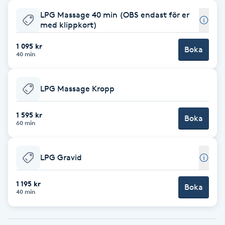
LPG Massage 40 min (OBS endast för er
Babylights
med klippkort)
Balayage
1 095 kr
Boka
40 min
Bambumassage
LPG Massage Kropp
Barber
1 595 kr
Boka
60 min
Barnklippning
LPG Gravid
BIAB
1 195 kr
Blowout
Boka
40 min
Bottenfärg