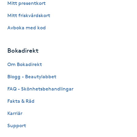
Mitt presentkort
Kinesiologi
Mitt friskvårdskort
Kinesisk medicin
Avboka med kod
Kiropraktik
Bokadirekt
Klangmassage
Om Bokadirekt
Blogg - Beautylabbet
Klippning
FAQ - Skönhetsbehandlingar
Klippning & Slingor
Fakta & Råd
Klippning ungdom
Karriär
Support
Koppningsmassage