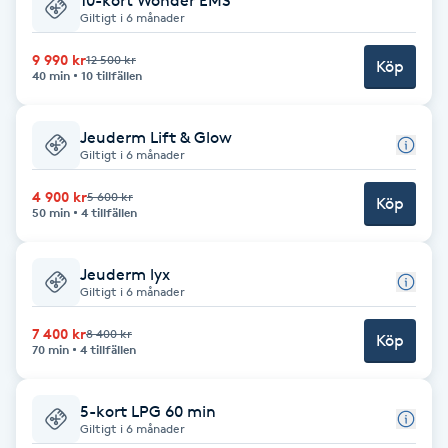
10-kort Wonder EMS
Cryoterapi
Giltigt i 6 månader
D
9 990 kr
12 500 kr
Köp
40 min
10 tillfällen
Damklippning
Jeuderm Lift & Glow
Dermapen
Giltigt i 6 månader
Diamantslipning
4 900 kr
5 600 kr
Köp
50 min
4 tillfällen
E
Jeuderm lyx
Enzympeeling
Giltigt i 6 månader
Extensions
7 400 kr
8 400 kr
Köp
70 min
4 tillfällen
Extensions borttagning
5-kort LPG 60 min
Giltigt i 6 månader
Eyeliner-tatuering