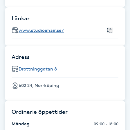
Gua Sha-massage
Länkar
H
www.studioehair.se/
Hatha Yoga
Headspa
Adress
Healing
Drottninggatan 8
Herrklippning
602 24, Norrköping
HIFU
Ordinarie öppettider
Hollywood Peel
Måndag
09:00 - 18:00