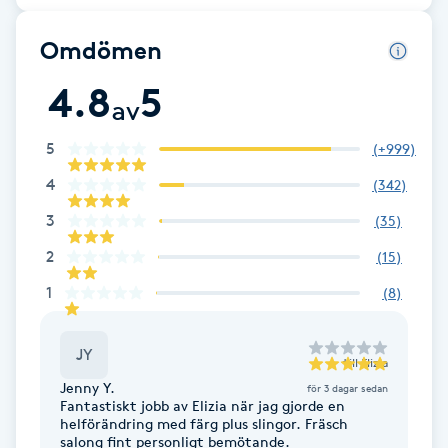
Fotsvamp
Omdömen
Fotvård
4.8
5
av
Fransar
5
(
+999
)
4
(
342
)
Fransborttagning
3
(
35
)
Fransfärgning
2
(
15
)
1
(
8
)
Fransförlängning
JY
Fransförlängning Megavolym
till
Elizia
Jenny Y.
för 3 dagar sedan
Fantastiskt jobb av Elizia när jag gjorde en
Fransförlängning Volym
helförändring med färg plus slingor. Fräsch
salong fint personligt bemötande.