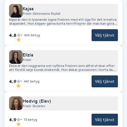
F
Kajsa
Frisör-Extensions Stylist
Kajsa är den in lyssnande lugna frisören med ett öga för det kreativa
Face framing
skapandet. Hon klipper gärna korta herrrfrisyrer där man kan göra
stora förändringar på detaljnivå. Skapandet uttrycker hon även
gärna i uppsättningar.
4.8
Välj tjänst
426
betyg
Faceliftmassage
Fet hårbotten
Elizia
Frisör
Elizia är den noggranna och nyfikna frisören som alltid strävar efter
Fettreducering
att förstå varje kunds önskemål. Hon älskar precisionen i korta dam-
och herrfrisyrer och brinner för att skapa mjuka, naturliga
färgresultat. Gärna med en fin balans mellan lowlights och highlights
4.9
Välj tjänst
441
betyg
för ett levande och harmoniskt uttryck.
Fibromassage
Fillers
Hedvig (Elev)
Frisör Skolelev
Fotmassage
4.9
Välj tjänst
13
betyg