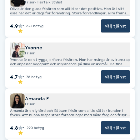
Cryoterapi
Frisör-Hairtalk Stylist
Olivia är den glada frisören som alltid ser det positiva. Hon är i sitt
D
esse när det är dags för förändring. Stora förvandlingar, allra främst
ljusa färger så som slingor eller frihandstekniker är hennes favorit
del.
4.9
Välj tjänst
Damklippning
622
betyg
Dermapen
Yvonne
Frisör
Yvonne är den trygga, erfarna frisören. Hon har många år av kunskap
Diamantslipning
och anpassar noggrant och inlyssnande på dina önskemål. De fina
banden hon knutit med kunder genom åren värderar hon högt. Hon
E
brinner lite extra för klippningar, i alla dess former.
4.7
Välj tjänst
78
betyg
Enzympeeling
Amanda E
Extensions
Frisör
Amanda är en lyhörd och lättsam frisör som alltid sätter kunden i
fokus. Att kunna skapa stora förändringar med både färg och frisyr
är någonting som hon brinner extra för. Så är du i tankarna på
Extensions borttagning
förändring är Amanda där och hejar på och tipsar!
4.8
Välj tjänst
290
betyg
Eyeliner-tatuering