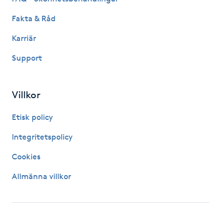
Kosmetisk tatuering
Fakta & Råd
Karriär
Kostrådgivning
Support
Kroppsinpackning
Villkor
Kroppspeeling
Etisk policy
Käkledsbehandling
Integritetspolicy
Kärlbehandling
Cookies
L
Allmänna villkor
Laserbehandling
Lashlift Keratin