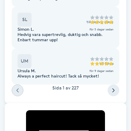
Fransk manikyr
SL
Fransrengöring
till
Hedvig (Elev)
Simon L.
för 5 dagar sedan
Hedvig vara supertrevlig, duktig och snabb.
Frekvensterapi
Enbart tummar upp!
Friskvård
UM
till
Olivia
Ursula M.
Friskvårdsmassage
för 9 dagar sedan
Always a perfect haircut! Tack så mycket!
Frisör
Sida
1
av
227
Funktionsanalys
Färgning