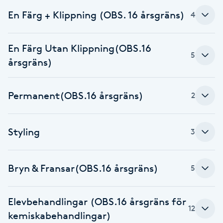
En Färg + Klippning (OBS. 16 årsgräns)
4
Babylights
Balayage
En Färg Utan Klippning(OBS.16
5
årsgräns)
Bambumassage
Permanent(OBS.16 årsgräns)
2
Barber
Barnklippning
Styling
3
BIAB
Bryn & Fransar(OBS.16 årsgräns)
5
Blowout
Elevbehandlingar (OBS.16 årsgräns för
12
Bottenfärg
kemiskabehandlingar)