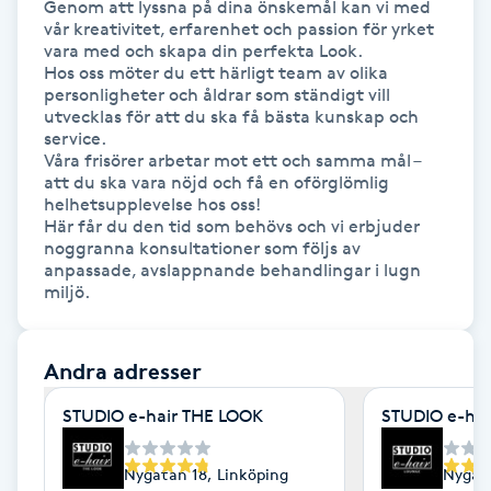
Genom att lyssna på dina önskemål kan vi med 
Hårborttagning
vår kreativitet, erfarenhet och passion för yrket 
vara med och skapa din perfekta Look.

Hos oss möter du ett härligt team av olika 
Hårbottenbehandling
personligheter och åldrar som ständigt vill 
utvecklas för att du ska få bästa kunskap och 
Hårförlängning
service.

Våra frisörer arbetar mot ett och samma mål – 
att du ska vara nöjd och få en oförglömlig 
Hårvård
helhetsupplevelse hos oss!

Här får du den tid som behövs och vi erbjuder 
noggranna konsultationer som följs av 
Hälsa
anpassade, avslappnande behandlingar i lugn 
miljö.
Hälsprickor
I
Andra adresser
Idrottsmassage
STUDIO e-hair THE LOOK
STUDIO e-ha
IPL
Nygatan 18, Linköping
Nygata