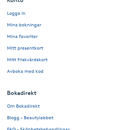
Kinesiologi
Logga in
Kinesisk medicin
Mina bokningar
Mina favoriter
Kiropraktik
Mitt presentkort
Klangmassage
Mitt friskvårdskort
Avboka med kod
Klippning
Klippning & Slingor
Bokadirekt
Klippning ungdom
Om Bokadirekt
Blogg - Beautylabbet
Koppningsmassage
FAQ - Skönhetsbehandlingar