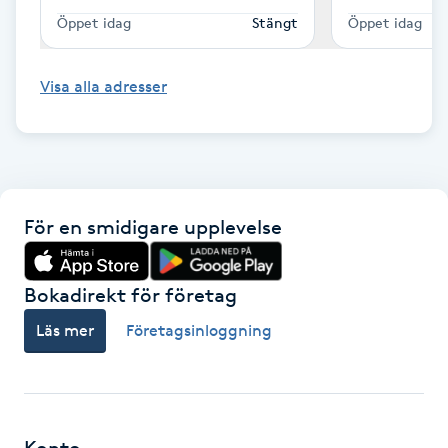
Öppet idag
Stängt
Öppet idag
IPL hårborttagning
Visa alla adresser
IR-massage
J
Japansk massage
K
För en smidigare upplevelse
K18
Bokadirekt för företag
Katun fransar
Läs mer
Företagsinloggning
Kemisk peeling
Keratinbehandling
Konto