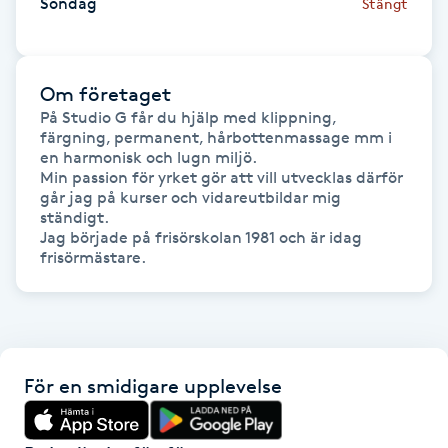
Söndag
Stängt
Föning
G
Om företaget
Gel naglar
På Studio G får du hjälp med klippning, 
färgning, permanent, hårbottenmassage mm i 
Gelenaglar
en harmonisk och lugn miljö.

Min passion för yrket gör att vill utvecklas därför 
går jag på kurser och vidareutbildar mig 
Gellack
ständigt.

Jag började på frisörskolan 1981 och är idag 
frisörmästare.
Gellack med förstärkning
Gravidmassage
Gravidyoga
För en smidigare upplevelse
Gruppträning