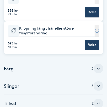
Babylights
595 kr
Boka
45 min
Balayage
Klippning långt hår eller större
frisyrförändring
Bambumassage
695 kr
Boka
60 min
Barber
Barnklippning
Färg
3
BIAB
Slingor
3
Blowout
Bottenfärg
Tillval
2