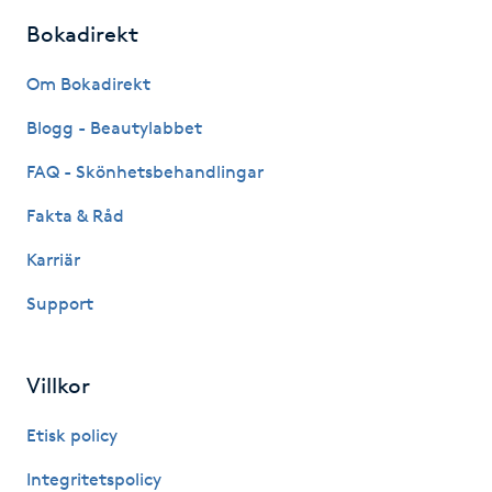
Hot Stone Massage
Bokadirekt
Hot yoga
Om Bokadirekt
Blogg - Beautylabbet
Hudföryngring
FAQ - Skönhetsbehandlingar
Huduppstramning
Fakta & Råd
Hudvård
Karriär
Support
Hyaluronsyra
Hyperhidros
Villkor
Etisk policy
Hypnos
Integritetspolicy