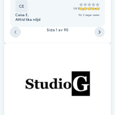
CE
F
till
Birgitta Strand
Caisa E.
för 5 dagar sedan
Face framing
Alltid lika nöjd
Sida
1
av
90
Faceliftmassage
Fet hårbotten
Fettreducering
Fibromassage
Fillers
Fotmassage