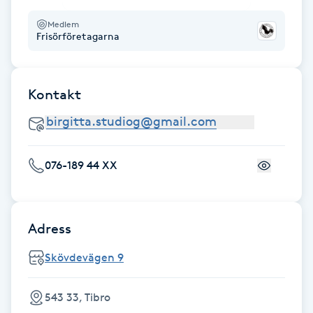
Fotsvamp
Medlem
Frisörföretagarna
Fotvård
Fransar
Kontakt
Fransborttagning
076-189 44 XX
Fransfärgning
Fransförlängning
Adress
Fransförlängning Megavolym
Skövdevägen 9
Fransförlängning Volym
543 33, Tibro