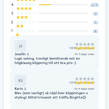
Cryoterapi
4
(
273
)
D
3
(
2
)
Damklippning
2
(
1
)
1
(
4
)
Dermapen
JJ
Diamantslipning
till
Birgitta Strand
Josefin J.
för 3 dagar sedan
E
Lugn salong, trevligt bemötande och en
högklassig klippning till ett bra pris :)
Enzympeeling
KJ
Extensions
till
Birgitta Strand
Karin J.
för 4 dagar sedan
Blev (som vanligt) så nöjd över klippningen o
Extensions borttagning
styling! Alltid trivsamt att träffa Birgitta😊
Eyeliner-tatuering