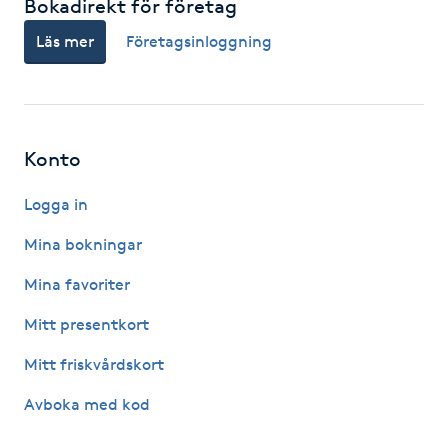
Bokadirekt för företag
Läs mer
Företagsinloggning
Gua Sha-massage
H
Hatha Yoga
Konto
Headspa
Logga in
Healing
Mina bokningar
Mina favoriter
Herrklippning
Mitt presentkort
HIFU
Mitt friskvårdskort
Hollywood Peel
Avboka med kod