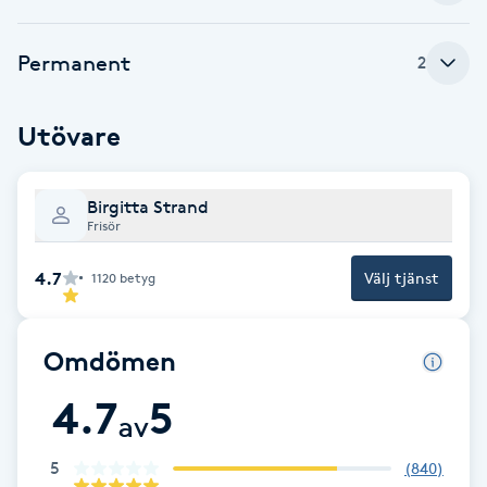
Brynformning
Permanent
2
Brynfärgning
Utövare
Brynplockning
Birgitta Strand
Bröllopsuppsättning
Frisör
C
4.7
Välj tjänst
1120
betyg
Celluliter
Omdömen
Coachning
4.7
5
av
Color correction
5
(
840
)