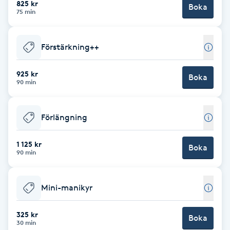
825 kr
Boka
75 min
Brynformning
Förstärkning++
Brynfärgning
925 kr
Brynplockning
Boka
90 min
Bröllopsuppsättning
Förlängning
C
1 125 kr
Celluliter
Boka
90 min
Coachning
Mini-manikyr
Color correction
325 kr
Boka
30 min