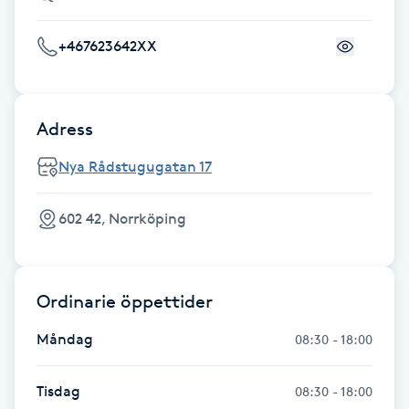
Gua Sha-massage
+467623642XX
H
Hatha Yoga
Adress
Headspa
Nya Rådstugugatan 17
Healing
602 42, Norrköping
Herrklippning
Ordinarie öppettider
HIFU
Måndag
08:30 - 18:00
Hollywood Peel
Tisdag
08:30 - 18:00