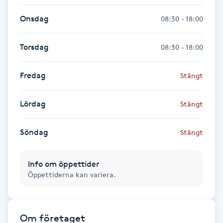
Hot Stone Massage
Onsdag
08:30 - 18:00
Hot yoga
Torsdag
08:30 - 18:00
Hudföryngring
Fredag
Stängt
Huduppstramning
Lördag
Stängt
Hudvård
Söndag
Stängt
Hyaluronsyra
Info om öppettider
Hyperhidros
Öppettiderna kan variera.
Hypnos
Om företaget