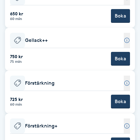
Babylights
650 kr
Boka
60 min
Balayage
Gellack++
Bambumassage
750 kr
Boka
75 min
Barber
Barnklippning
Förstärkning
BIAB
725 kr
Boka
60 min
Blowout
Förstärkning+
Bottenfärg