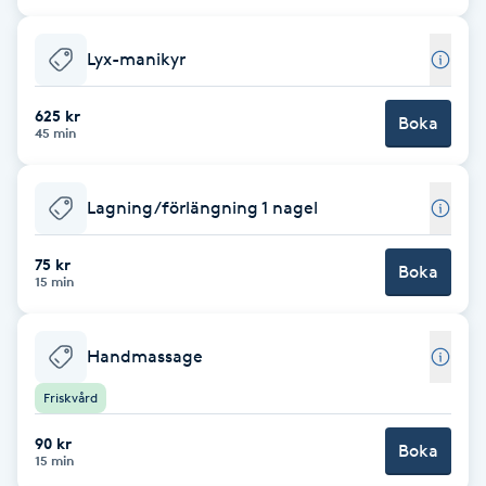
Cryoterapi
D
Lyx-manikyr
Damklippning
625 kr
Boka
45 min
Dermapen
Lagning/förlängning 1 nagel
Diamantslipning
E
75 kr
Boka
15 min
Enzympeeling
Handmassage
Extensions
Friskvård
Extensions borttagning
90 kr
Boka
15 min
Eyeliner-tatuering