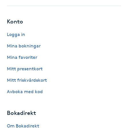
IPL hårborttagning
Konto
IR-massage
Logga in
J
Mina bokningar
Japansk massage
Mina favoriter
K
Mitt presentkort
K18
Mitt friskvårdskort
Katun fransar
Avboka med kod
Kemisk peeling
Bokadirekt
Keratinbehandling
Om Bokadirekt