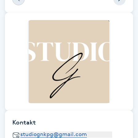
Föning
G
Gel naglar
Gelenaglar
Gellack
Gellack med förstärkning
Gravidmassage
Gravidyoga
Kontakt
Gruppträning