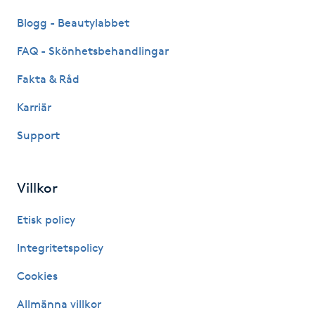
Kinesiologi
Blogg - Beautylabbet
FAQ - Skönhetsbehandlingar
Kinesisk medicin
Fakta & Råd
Kiropraktik
Karriär
Support
Klangmassage
Klippning
Villkor
Klippning & Slingor
Etisk policy
Integritetspolicy
Klippning ungdom
Cookies
Koppningsmassage
Allmänna villkor