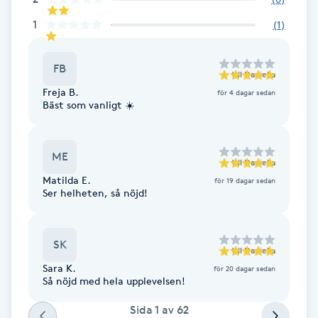
Fransk manikyr
1
(
1
)
Fransrengöring
FB
till
Daniella
Freja B.
Frekvensterapi
för 4 dagar sedan
Bäst som vanligt ☀️
Friskvård
ME
till
Daniella
Friskvårdsmassage
Matilda E.
för 19 dagar sedan
Ser helheten, så nöjd!
Frisör
SK
till
Daniella
Funktionsanalys
Sara K.
för 20 dagar sedan
Så nöjd med hela upplevelsen!
Färgning
Sida
1
av
62