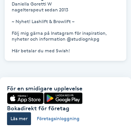
Hårborttagning
Daniella Goretti W

nagelterapeut sedan 2013

Hårbottenbehandling
~ Nyhet! Lashlift & Browlift ~

Följ mig gärna på Instagram för inspiration, 
Hårförlängning
nyheter och information @studiognkpg

Här betalar du med Swish!
Hårvård
Hälsa
Hälsprickor
För en smidigare upplevelse
I
Bokadirekt för företag
Idrottsmassage
Läs mer
Företagsinloggning
IPL