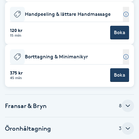
F
Handpeeling & lättare Handmassage
Face framing
120 kr
Boka
15 min
Faceliftmassage
Borttagning & Minimanikyr
Fet hårbotten
375 kr
Boka
Fettreducering
45 min
Fibromassage
Fransar & Bryn
8
Fillers
Öronhåltagning
Fotmassage
3