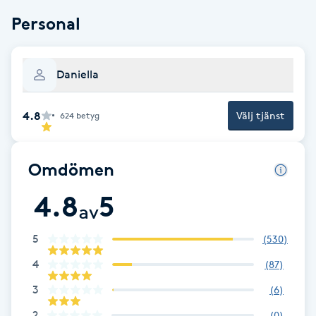
Fotsvamp
Personal
Fotvård
Daniella
Fransar
4.8
Välj tjänst
624
betyg
Fransborttagning
Omdömen
Fransfärgning
4.8
5
av
Fransförlängning
5
(
530
)
Fransförlängning Megavolym
4
(
87
)
3
(
6
)
Fransförlängning Volym
2
(
0
)