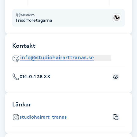
Hot Stone Massage
Medlem
Frisörföretagarna
Hot yoga
Hudföryngring
Kontakt
Huduppstramning
Hudvård
014-0-1 38 XX
Hyaluronsyra
Länkar
Hyperhidros
studiohairart_tranas
Hypnos