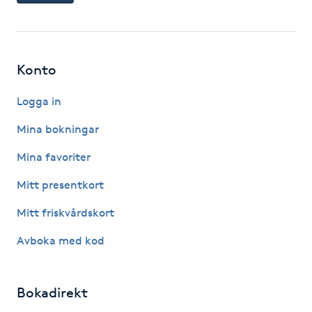
Kosmetisk tatuering
Kostrådgivning
Konto
Kroppsinpackning
Logga in
Mina bokningar
Kroppspeeling
Mina favoriter
Käkledsbehandling
Mitt presentkort
Mitt friskvårdskort
Kärlbehandling
L
Avboka med kod
Laserbehandling
Bokadirekt
Lashlift Keratin