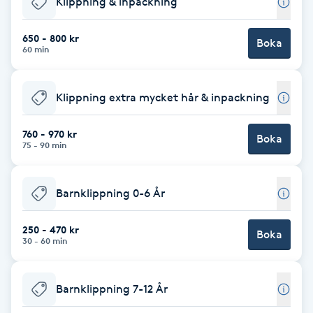
Klippning & inpackning
Brynformning
650 - 800 kr
Boka
60 min
Brynfärgning
Klippning extra mycket hår & inpackning
Brynplockning
760 - 970 kr
Boka
Bröllopsuppsättning
75 - 90 min
C
Barnklippning 0-6 År
Celluliter
250 - 470 kr
Boka
Coachning
30 - 60 min
Color correction
Barnklippning 7-12 År