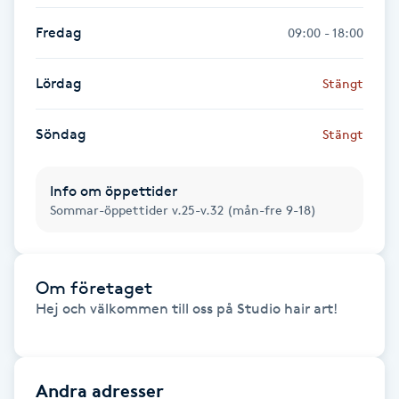
IPL hårborttagning
Fredag
09:00 - 18:00
IR-massage
Lördag
Stängt
J
Söndag
Stängt
Japansk massage
K
Info om öppettider
Sommar-öppettider v.25-v.32 (mån-fre 9-18)
K18
Katun fransar
Om företaget
Hej och välkommen till oss på Studio hair art!

Kemisk peeling
Keratinbehandling
Andra adresser