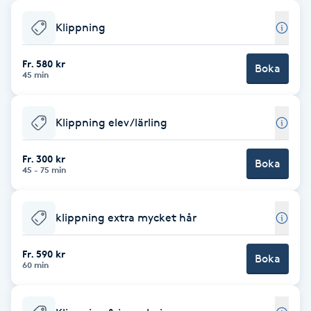
Babylights
Klippning
Balayage
Fr. 580 kr
Boka
45 min
Bambumassage
Klippning elev/lärling
Barber
Fr. 300 kr
Boka
45 - 75 min
Barnklippning
klippning extra mycket hår
BIAB
Fr. 590 kr
Blowout
Boka
60 min
Bottenfärg