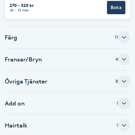
Cryoterapi
270 - 520 kr
Boka
45 - 75 min
D
Damklippning
Färg
11
Dermapen
Fransar/Bryn
Diamantslipning
4
E
Övriga Tjänster
8
Enzympeeling
Extensions
Add on
1
Extensions borttagning
Hairtalk
1
Eyeliner-tatuering