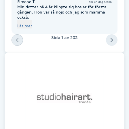
Simone T.
för en dag sedan
Min dotter på 4 år klippte sig hos er för första
gången. Hon var så nöjd och jag som mamma
Gua Sha-massage
också.
H
Läs mer
Hatha Yoga
Sida
1
av
203
Headspa
Healing
Herrklippning
HIFU
Hollywood Peel