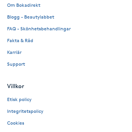
Om Bokadirekt
LED-ljusterapi
Blogg - Beautylabbet
FAQ - Skönhetsbehandlingar
Liktornar
Fakta & Råd
LPG
Karriär
Support
LPG-behandling
LPG-massage
Villkor
Luggklippning
Etisk policy
Integritetspolicy
Lymfmassage
Cookies
Läpptatuering