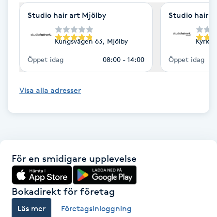
Kinesiologi
Studio hair art Mjölby
Studio hair a
Kinesisk medicin
Kungsvägen 63, Mjölby
Kyrkog
Öppet idag
08:00 - 14:00
Öppet idag
Kiropraktik
Visa alla adresser
Klangmassage
Klippning
Klippning & Slingor
För en smidigare upplevelse
Klippning ungdom
Bokadirekt för företag
Koppningsmassage
Läs mer
Företagsinloggning