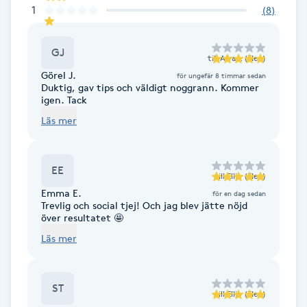
1
(
8
)
Föning
G
GJ
till
Alva L (Elev)
Gel naglar
Görel J.
för ungefär 8 timmar sedan
Duktig, gav tips och väldigt noggrann. Kommer
igen. Tack
Gelenaglar
Läs mer
Gellack
EE
till
Ellie (Elev)
Gellack med förstärkning
Emma E.
för en dag sedan
Trevlig och social tjej! Och jag blev jätte nöjd
över resultatet 🤩
Gravidmassage
Läs mer
Gravidyoga
ST
till
Ellie (Elev)
Gruppträning