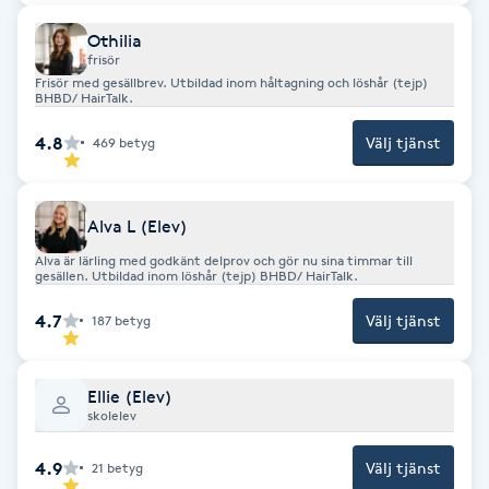
Fotsvamp
Othilia
frisör
Fotvård
Frisör med gesällbrev. Utbildad inom håltagning och löshår (tejp)
BHBD/ HairTalk.
4.8
Välj tjänst
Fransar
469
betyg
Fransborttagning
Alva L (Elev)
Alva är lärling med godkänt delprov och gör nu sina timmar till
Fransfärgning
gesällen. Utbildad inom löshår (tejp) BHBD/ HairTalk.
4.7
Välj tjänst
187
betyg
Fransförlängning
Fransförlängning Megavolym
Ellie (Elev)
skolelev
Fransförlängning Volym
4.9
Välj tjänst
21
betyg