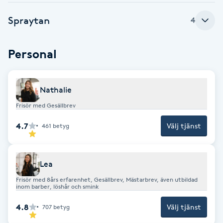
F
Spraytan
4
Face framing
Personal
Faceliftmassage
Nathalie
Fet hårbotten
Frisör med Gesällbrev
Fettreducering
4.7
Välj tjänst
461
betyg
Fibromassage
Lea
Fillers
Frisör med 8års erfarenhet, Gesällbrev, Mästarbrev, även utbildad
inom barber, löshår och smink
Fotmassage
4.8
Välj tjänst
707
betyg