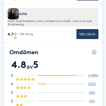
Fransk manikyr
Julia
Fransrengöring
Frisör med Gesällbrev, även utbildad inom löshår. Just nu är Julia
förädraledig
Frekvensterapi
4.7
Välj tjänst
339
betyg
Friskvård
Omdömen
Friskvårdsmassage
4.8
5
av
Frisör
5
(
+999
)
4
(
377
)
Funktionsanalys
3
(
26
)
Färgning
2
(
21
)