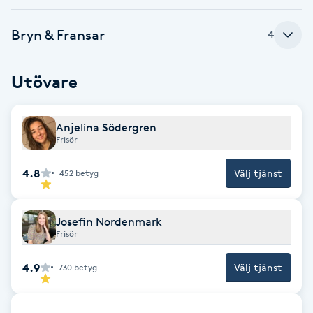
F
Bryn & Fransar
4
Face framing
Utövare
Faceliftmassage
Anjelina Södergren
Fet hårbotten
Frisör
Fettreducering
4.8
Välj tjänst
452
betyg
Fibromassage
Josefin Nordenmark
Frisör
Fillers
4.9
Välj tjänst
730
betyg
Fotmassage