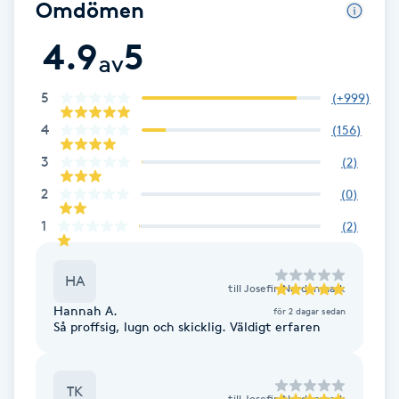
Omdömen
Fotsvamp
4.9
5
av
Fotvård
5
(
+999
)
Fransar
4
(
156
)
3
(
2
)
Fransborttagning
2
(
0
)
Fransfärgning
1
(
2
)
Fransförlängning
HA
till
Josefin Nordenmark
Hannah A.
för 2 dagar sedan
Fransförlängning Megavolym
Så proffsig, lugn och skicklig. Väldigt erfaren
Fransförlängning Volym
TK
till
Josefin Nordenmark