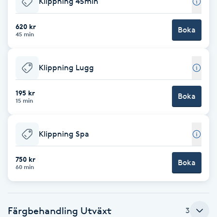
Klippning 45min
Brynformning
620 kr
Boka
45 min
Brynfärgning
Klippning Lugg
Brynplockning
195 kr
Boka
Bröllopsuppsättning
15 min
C
Klippning Spa
Celluliter
750 kr
Boka
Coachning
60 min
Color correction
Färgbehandling Utväxt
3