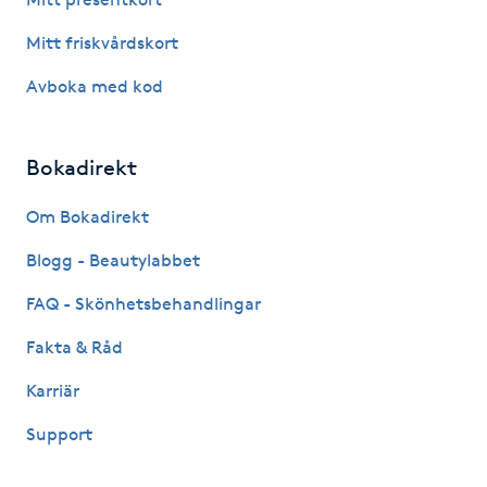
IPL hårborttagning
Mitt friskvårdskort
Avboka med kod
IR-massage
J
Bokadirekt
Japansk massage
Om Bokadirekt
K
Blogg - Beautylabbet
K18
FAQ - Skönhetsbehandlingar
Katun fransar
Fakta & Råd
Karriär
Kemisk peeling
Support
Keratinbehandling