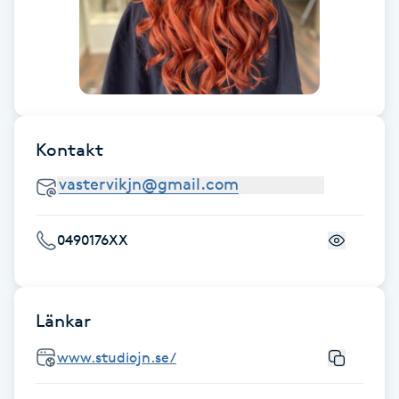
Föning
G
Gel naglar
Gelenaglar
Kontakt
Gellack
Gellack med förstärkning
0490176XX
Gravidmassage
Länkar
Gravidyoga
www.studiojn.se/
Gruppträning