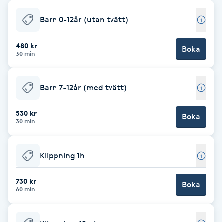
Babylights
Barn 0-12år (utan tvätt)
Balayage
480 kr
Boka
30 min
Bambumassage
Barn 7-12år (med tvätt)
Barber
530 kr
Boka
30 min
Barnklippning
Klippning 1h
BIAB
730 kr
Blowout
Boka
60 min
Bottenfärg