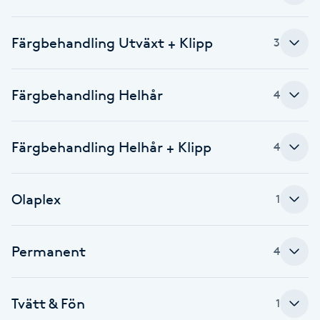
Cryoterapi
D
Färgbehandling Utväxt + Klipp
3
Damklippning
Färgbehandling Helhår
4
Dermapen
Diamantslipning
Färgbehandling Helhår + Klipp
4
E
Enzympeeling
Olaplex
1
Extensions
Permanent
4
Extensions borttagning
Tvätt & Fön
1
Eyeliner-tatuering