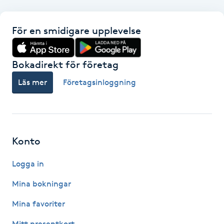
Hårborttagning
För en smidigare upplevelse
Hårbottenbehandling
Hårförlängning
Bokadirekt för företag
Läs mer
Företagsinloggning
Hårvård
Hälsa
Konto
Hälsprickor
I
Logga in
Mina bokningar
Idrottsmassage
Mina favoriter
IPL
Mitt presentkort