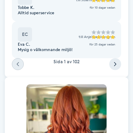
Fransk manikyr
Tobbe K.
för 10 dagar sedan
Alltid superservice
Fransrengöring
EC
till
Anjelina Södergren
Frekvensterapi
Eva C.
för 25 dagar sedan
Mysig o välkomnande miljö!
Friskvård
Sida
1
av
102
Friskvårdsmassage
Frisör
Funktionsanalys
Färgning