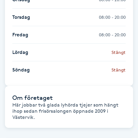
Hot Stone Massage
Torsdag
08:00 - 20:00
Hot yoga
Fredag
08:00 - 20:00
Hudföryngring
Lördag
Stängt
Huduppstramning
Söndag
Stängt
Hudvård
Hyaluronsyra
Om företaget
Här jobbar två glada lyhörda tjejer som hängt 
Hyperhidros
ihop sedan frisörsalongen öppnade 2009 i 
Västervik. 
Hypnos