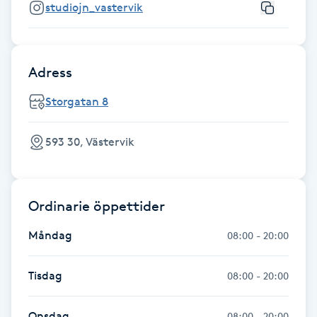
studiojn_vastervik
Gua Sha-massage
H
Adress
Hatha Yoga
Storgatan 8
Headspa
593 30, Västervik
Healing
Ordinarie öppettider
Herrklippning
Måndag
08:00 - 20:00
HIFU
Tisdag
08:00 - 20:00
Hollywood Peel
Onsdag
08:00 - 20:00