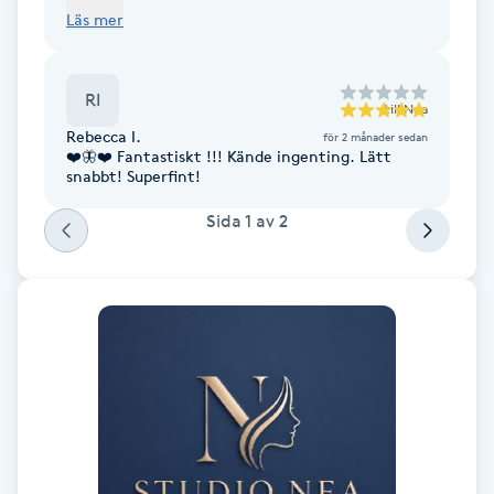
nålrädd men kände mig väldigt lugn på plats
Läs mer
under behandlingen. Kan varmt rekommendera
F
🙌
Face framing
RI
till
Nea
Rebecca I.
för 2 månader sedan
Faceliftmassage
❤️🦋❤️ Fantastiskt !!! Kände ingenting. Lätt
snabbt! Superfint!
Fet hårbotten
Sida
1
av
2
Fettreducering
Fibromassage
Fillers
Fotmassage