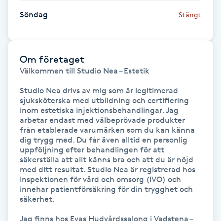
Föning
Söndag
Stängt
G
Gel naglar
Om företaget
Välkommen till Studio Nea – Estetik 

Gelenaglar
Studio Nea drivs av mig som är legitimerad 
sjuksköterska med utbildning och certifiering 
Gellack
inom estetiska injektionsbehandlingar. Jag 
arbetar endast med välbeprövade produkter 
från etablerade varumärken som du kan känna 
Gellack med förstärkning
dig trygg med. Du får även alltid en personlig 
uppföljning efter behandlingen för att 
säkerställa att allt känns bra och att du är nöjd 
Gravidmassage
med ditt resultat. Studio Nea är registrerad hos 
Inspektionen för vård och omsorg (IVO) och 
Gravidyoga
innehar patientförsäkring för din trygghet och 
säkerhet. 

Gruppträning
Jag finns hos Evas Hudvårdssalong i Vadstena – 