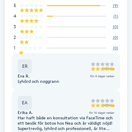
Cryoterapi
5
(
9
)
D
4
(
1
)
Damklippning
3
(
0
)
2
(
0
)
Dermapen
1
(
0
)
Diamantslipning
ER
E
till
Nea
Eva R.
för 4 dagar sedan
Enzympeeling
Lyhörd och noggrann
Extensions
EA
till
Nea
Erika A.
för 16 dagar sedan
Extensions borttagning
Har haft både en konsultation via FaceTime och
ett besök för botox hos Nea och är väldigt nöjd!
Supertrevlig, lyhörd och professionell, är lite
Eyeliner-tatuering