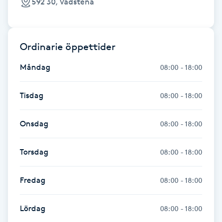
592 30, Vadstena
Fransk manikyr
Fransrengöring
Ordinarie öppettider
Frekvensterapi
Måndag
08:00 - 18:00
Friskvård
Tisdag
08:00 - 18:00
Friskvårdsmassage
Onsdag
08:00 - 18:00
Frisör
Torsdag
08:00 - 18:00
Funktionsanalys
Fredag
08:00 - 18:00
Färgning
Lördag
08:00 - 18:00