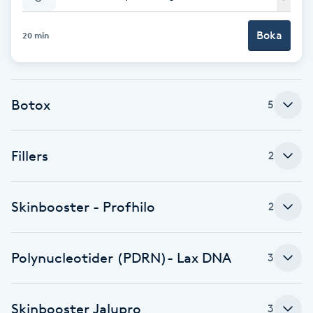
Babylights
Boka
20 min
Balayage
Botox
Bambumassage
5
Barber
Fillers
2
Barnklippning
Skinbooster - Profhilo
2
BIAB
Polynucleotider (PDRN)- Lax DNA
3
Blowout
Bottenfärg
Skinbooster Jalupro
3