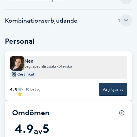
Brynformning
Kombinationserbjudande
1
Brynfärgning
Personal
Brynplockning
Nea
Bröllopsuppsättning
Leg. specialistsjuksköterska
C
Certifikat
Celluliter
4.9
Välj tjänst
10
betyg
Coachning
Omdömen
Color correction
4.9
5
av