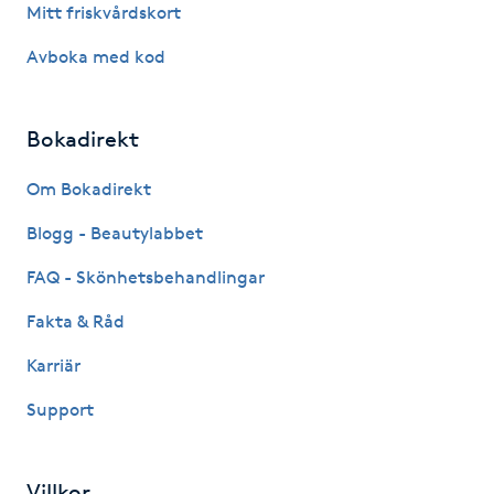
Mitt friskvårdskort
Hårborttagning
Avboka med kod
Hårbottenbehandling
Bokadirekt
Hårförlängning
Om Bokadirekt
Hårvård
Blogg - Beautylabbet
Hälsa
FAQ - Skönhetsbehandlingar
Fakta & Råd
Hälsprickor
I
Karriär
Support
Idrottsmassage
IPL
Villkor