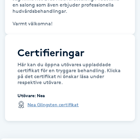
en salong som även erbjuder professionella 
hudvårdsbehandlingar.

Gua Sha-massage
Varmt välkomna!
H
Hatha Yoga
Certifieringar
Headspa
Här kan du öppna utövares uppladdade
certifikat för en tryggare behandling. Klicka
Healing
på det certifikat ni önskar läsa under
respektive utövare.
Herrklippning
Utövare
:
Nea
Nea Glingsten certifikat
HIFU
Hollywood Peel