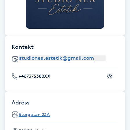
Fotsvamp
Fotvård
Fransar
Kontakt
Fransborttagning
Fransfärgning
+467375380XX
Fransförlängning
Adress
Fransförlängning Megavolym
Storgatan 23A
Fransförlängning Volym