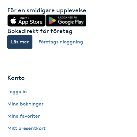
Hot Stone Massage
För en smidigare upplevelse
Hot yoga
Bokadirekt för företag
Hudföryngring
Läs mer
Företagsinloggning
Huduppstramning
Hudvård
Konto
Hyaluronsyra
Logga in
Mina bokningar
Hyperhidros
Mina favoriter
Hypnos
Mitt presentkort