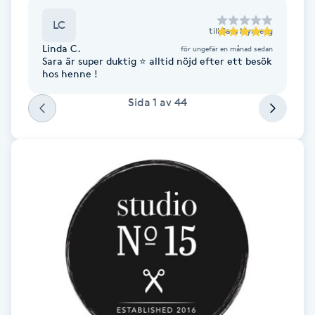
Fransk manikyr
LC
till
Sara Myrberg
Linda C.
för ungefär en månad sedan
Fransrengöring
Sara är super duktig ⭐️ alltid nöjd efter ett besök
hos henne !
Frekvensterapi
Sida
1
av
44
Friskvård
Friskvårdsmassage
Frisör
Funktionsanalys
Färgning