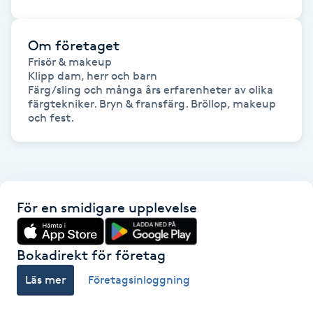
Hot Stone Massage
Om företaget
Hot yoga
Frisör & makeup 

Klipp dam, herr och barn

Hudföryngring
Färg/sling och många års erfarenheter av olika 
färgtekniker. Bryn & fransfärg. Bröllop, makeup 
och fest. 
Huduppstramning
Hudvård
Hyaluronsyra
För en smidigare upplevelse
Hyperhidros
Bokadirekt för företag
Läs mer
Företagsinloggning
Hypnos