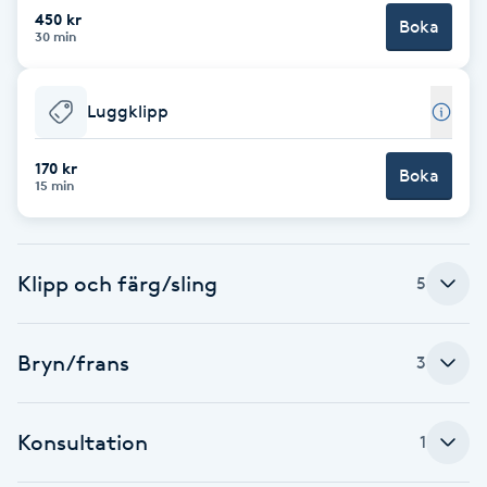
Cryoterapi
450 kr
Boka
30 min
D
Damklippning
Luggklipp
Dermapen
170 kr
Boka
15 min
Diamantslipning
E
Klipp och färg/sling
5
Enzympeeling
Bryn/frans
Extensions
3
Extensions borttagning
Konsultation
1
Eyeliner-tatuering