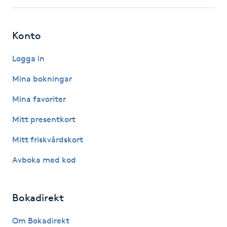
Hårborttagning
Konto
Hårbottenbehandling
Logga in
Hårförlängning
Mina bokningar
Hårvård
Mina favoriter
Mitt presentkort
Hälsa
Mitt friskvårdskort
Hälsprickor
Avboka med kod
I
Idrottsmassage
Bokadirekt
IPL
Om Bokadirekt