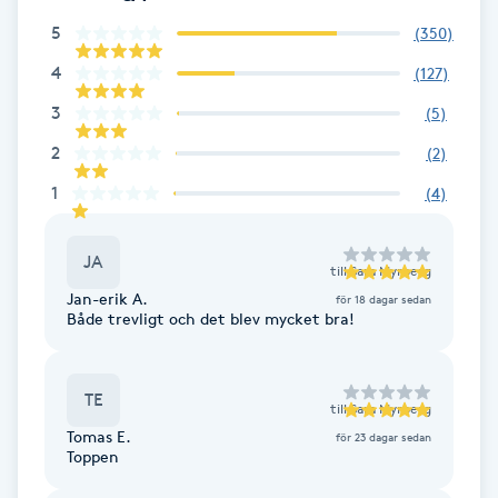
Fotsvamp
5
(
350
)
4
(
127
)
Fotvård
3
(
5
)
Fransar
2
(
2
)
1
(
4
)
Fransborttagning
JA
Fransfärgning
till
Sara Myrberg
Jan-erik A.
för 18 dagar sedan
Både trevligt och det blev mycket bra!
Fransförlängning
Fransförlängning Megavolym
TE
till
Sara Myrberg
Tomas E.
för 23 dagar sedan
Toppen
Fransförlängning Volym