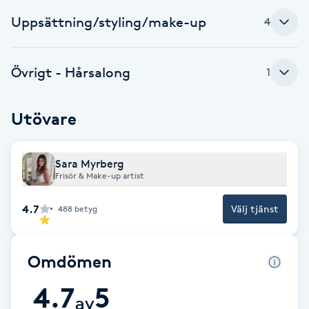
F
Uppsättning/styling/make-up
4
Face framing
Övrigt - Hårsalong
1
Faceliftmassage
Utövare
Fet hårbotten
Sara Myrberg
Fettreducering
Frisör & Make-up artist
Fibromassage
4.7
Välj tjänst
488
betyg
Fillers
Omdömen
Fotmassage
4.7
5
av