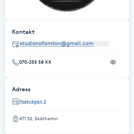
Föning
G
Gel naglar
Kontakt
Gelenaglar
070-355 58 XX
Gellack
Gellack med förstärkning
Adress
Gravidmassage
Postvägen 2
Gravidyoga
471 32, Skärhamn
Gruppträning