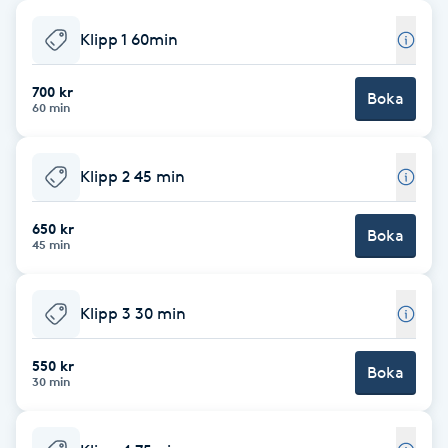
Babylights
Klipp 1 60min
Balayage
700 kr
Boka
60 min
Bambumassage
Klipp 2 45 min
Barber
650 kr
Boka
45 min
Barnklippning
Klipp 3 30 min
BIAB
550 kr
Blowout
Boka
30 min
Bottenfärg