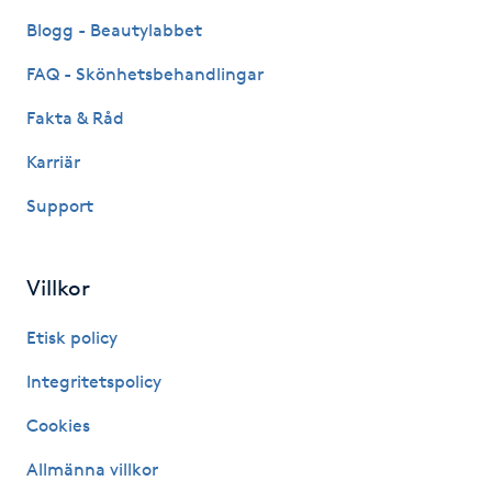
Blogg - Beautylabbet
IPL hårborttagning
FAQ - Skönhetsbehandlingar
IR-massage
Fakta & Råd
J
Karriär
Japansk massage
Support
K
K18
Villkor
Etisk policy
Katun fransar
Integritetspolicy
Kemisk peeling
Cookies
Keratinbehandling
Allmänna villkor