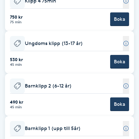
Klipp 4 75min
Brynformning
750 kr
Boka
75 min
Brynfärgning
Ungdoms klipp (13-17 år)
Brynplockning
530 kr
Boka
Bröllopsuppsättning
45 min
C
Barnklipp 2 (6-12 år)
Celluliter
490 kr
Boka
Coachning
45 min
Color correction
Barnklipp 1 (upp till 5år)