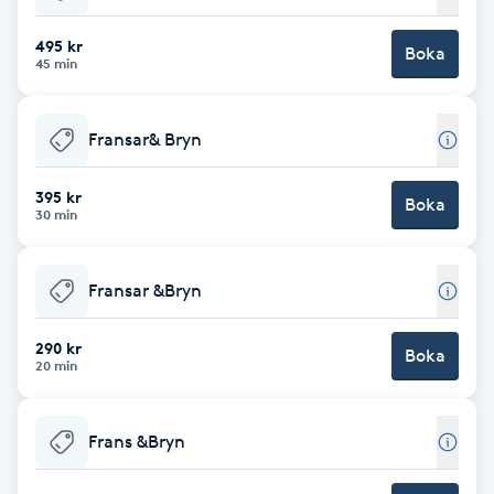
Babylights
495 kr
Boka
45 min
Balayage
Fransar& Bryn
Bambumassage
395 kr
Boka
30 min
Barber
Barnklippning
Fransar &Bryn
BIAB
290 kr
Boka
20 min
Blowout
Frans &Bryn
Bottenfärg