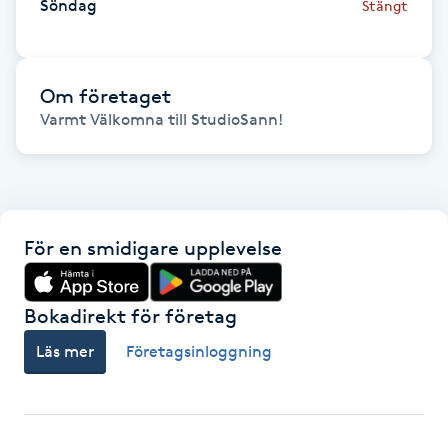
Söndag
Stängt
Fransk manikyr
Fransrengöring
Om företaget
Frekvensterapi
Friskvård
Friskvårdsmassage
För en smidigare upplevelse
Frisör
Bokadirekt för företag
Läs mer
Företagsinloggning
Funktionsanalys
Färgning