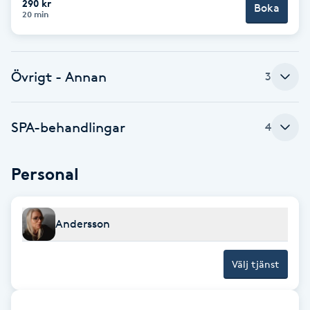
290 kr
Boka
20 min
Brynformning
Brynfärgning
Övrigt - Annan
3
Brynplockning
SPA-behandlingar
4
Bröllopsuppsättning
C
Personal
Celluliter
Andersson
Coachning
Välj tjänst
Color correction