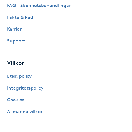
FAQ - Skönhetsbehandlingar
Gua Sha-massage
Fakta & Råd
H
Karriär
Hatha Yoga
Support
Headspa
Villkor
Healing
Etisk policy
Herrklippning
Integritetspolicy
Cookies
HIFU
Allmänna villkor
Hollywood Peel