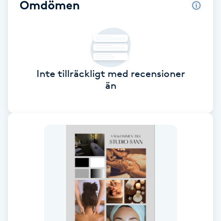
Cryoterapi
Omdömen
D
Damklippning
Dermapen
Inte tillräckligt med recensioner
än
Diamantslipning
E
Enzympeeling
Extensions
Extensions borttagning
Eyeliner-tatuering