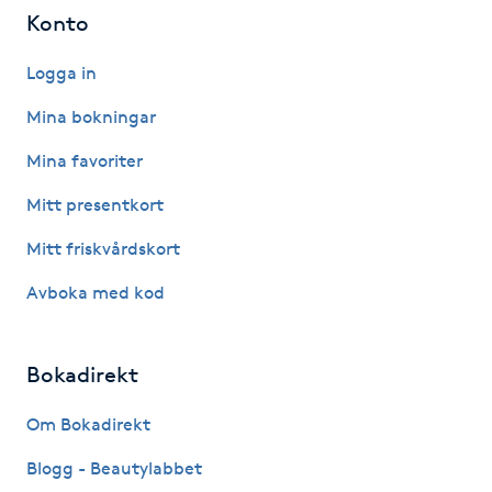
Konto
Föning
G
Logga in
Gel naglar
Mina bokningar
Mina favoriter
Gelenaglar
Mitt presentkort
Gellack
Mitt friskvårdskort
Avboka med kod
Gellack med förstärkning
Gravidmassage
Bokadirekt
Gravidyoga
Om Bokadirekt
Blogg - Beautylabbet
Gruppträning