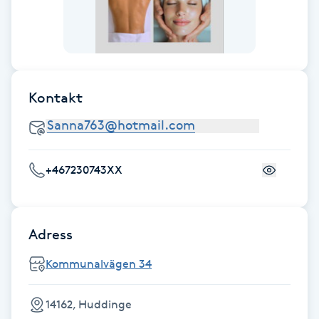
F
Face framing
Faceliftmassage
Kontakt
Fet hårbotten
+467230743XX
Fettreducering
Fibromassage
Adress
Fillers
Kommunalvägen 34
Fotmassage
14162, Huddinge