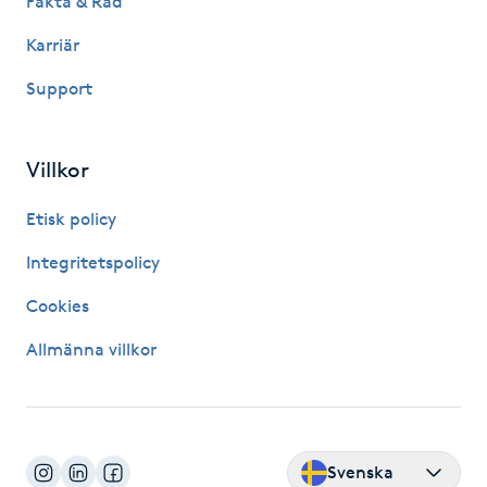
Fakta & Råd
Hårborttagning
Karriär
Hårbottenbehandling
Support
Hårförlängning
Villkor
Hårvård
Etisk policy
Hälsa
Integritetspolicy
Cookies
Hälsprickor
Allmänna villkor
I
Idrottsmassage
IPL
Svenska