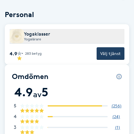
Brynformning
Personal
Brynfärgning
Yogaklasser
Yogalärare
Brynplockning
4.9
Välj tjänst
283
betyg
Bröllopsuppsättning
C
Omdömen
Celluliter
4.9
5
av
Coachning
5
(
256
)
4
(
24
)
Color correction
3
(
1
)