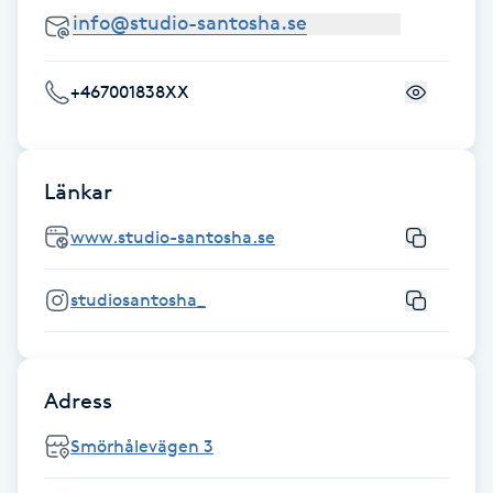
Fotsvamp
Fotvård
+467001838XX
Fransar
Länkar
Fransborttagning
www.studio-santosha.se
Fransfärgning
studiosantosha_
Fransförlängning
Fransförlängning Megavolym
Adress
Smörhålevägen 3
Fransförlängning Volym