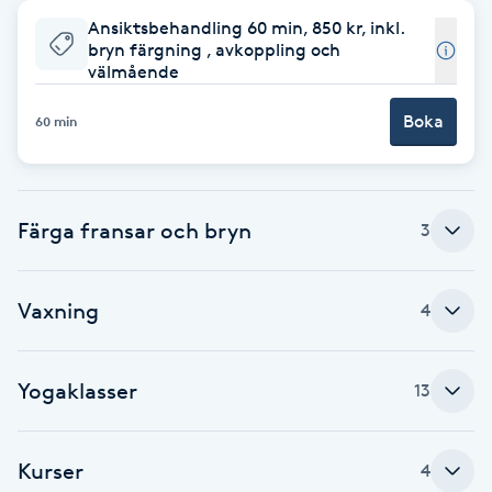
Ansiktsbehandling 60 min, 850 kr, inkl.
Babylights
bryn färgning , avkoppling och
välmående
Balayage
Boka
60 min
Bambumassage
Barber
Färga fransar och bryn
3
Barnklippning
Vaxning
4
BIAB
Yogaklasser
13
Blowout
Kurser
Bottenfärg
4