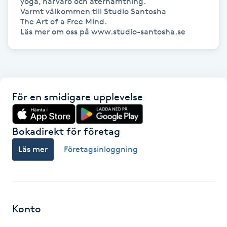
yoga, närvaro och återhämtning.

Varmt välkommen till Studio Santosha 

The Art of a Free Mind.

Gua Sha-massage
Läs mer om oss på www.studio-santosha.se
H
Hatha Yoga
Headspa
För en smidigare upplevelse
Healing
Bokadirekt för företag
Herrklippning
Läs mer
Företagsinloggning
HIFU
Hollywood Peel
Konto