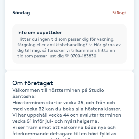
Föning
Söndag
Stängt
G
Gel naglar
Info om öppettider
Hittar du ingen tid som passar dig för vaxning,
färgning eller ansiktsbehandling? ✨ Hör gärna av
Gelenaglar
dig till mig, så försöker vi tillsammans hitta en
tid som passar just dig 💛 0700-183830
Gellack
Om företaget
Gellack med förstärkning
Välkommen till höstterminen på Studio 
Santosha!

Gravidmassage
Höstterminen startar vecka 35, och från och 
med vecka 32 kan du boka alla höstens klasser.

Vi har uppehåll vecka 44 och avslutar terminen 
Gravidyoga
vecka 51 inför jul- och nyårshelgerna.

Vi ser fram emot att välkomna både nya och 
återkommande deltagare till en höst fylld av 
Gruppträning