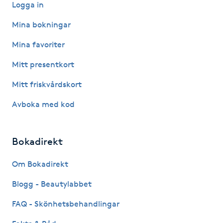
Logga in
Hot Stone Massage
Mina bokningar
Hot yoga
Mina favoriter
Hudföryngring
Mitt presentkort
Mitt friskvårdskort
Huduppstramning
Avboka med kod
Hudvård
Bokadirekt
Hyaluronsyra
Om Bokadirekt
Hyperhidros
Blogg - Beautylabbet
Hypnos
FAQ - Skönhetsbehandlingar