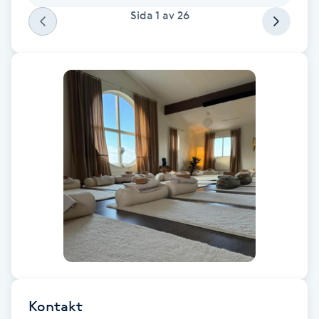
Sida
1
av
26
F
Face framing
Faceliftmassage
Fet hårbotten
Fettreducering
Fibromassage
Fillers
Fotmassage
Kontakt