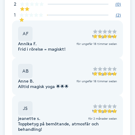
Cryoterapi
2
(
0
)
D
1
(
2
)
Damklippning
AF
till
Yogaklasser
Dermapen
Annika F.
för ungefär 18 timmar sedan
Frid i rörelse = magiskt!
Diamantslipning
E
AB
till
Yogaklasser
Anne B.
för ungefär 18 timmar sedan
Enzympeeling
Alltid magisk yoga 🌟🌟🌟
Extensions
JS
till
Yogaklasser
Extensions borttagning
jeanette s.
för 2 månader sedan
Toppbetyg på bemötande, atmosfär och
behandling!
Eyeliner-tatuering