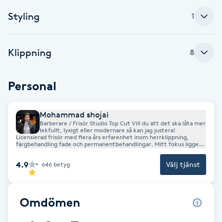
Styling
1
Brynformning
Brynfärgning
Klippning
8
Brynplockning
Personal
Bröllopsuppsättning
Mohammad shojai
C
Barberare / Frisör Studio Top Cut Vill du att det ska låta mer
lekfullt, lyxigt eller modernare så kan jag justera!
Licensierad frisör med flera års erfarenhet inom herrklippning,
Celluliter
färgbehandling fade och permanentbehandlingar. Mitt fokus ligger
på kvalitet, service och att varje kund ska känna sig trygg och nöjd.
Välkommen till Studio Top Cut!
4.9
Välj tjänst
646
betyg
Coachning
Color correction
Omdömen