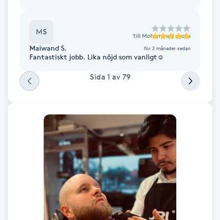
F
MS
till
Mohammad shojai
Face framing
Maiwand S.
för 2 månader sedan
Fantastiskt jobb. Lika nöjd som vanligt☺️
Faceliftmassage
Sida
1
av
79
Fet hårbotten
Fettreducering
Fibromassage
Fillers
Fotmassage