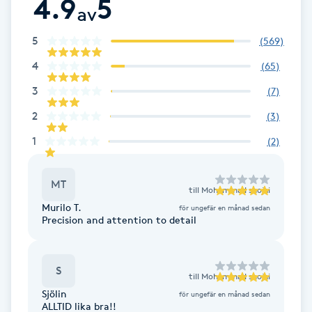
4.9
5
Cryoterapi
av
D
5
(
569
)
Damklippning
4
(
65
)
3
(
7
)
Dermapen
2
(
3
)
Diamantslipning
1
(
2
)
E
MT
till
Mohammad shojai
Enzympeeling
Murilo T.
för ungefär en månad sedan
Precision and attention to detail
Extensions
Extensions borttagning
S
till
Mohammad shojai
Sjölin
för ungefär en månad sedan
ALLTID lika bra!!
Eyeliner-tatuering