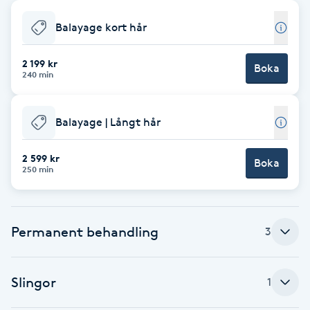
Babylights
Balayage kort hår
Balayage
2 199 kr
Boka
240 min
Bambumassage
Balayage | Långt hår
Barber
2 599 kr
Boka
250 min
Barnklippning
BIAB
Permanent behandling
3
Blowout
Slingor
1
Bottenfärg