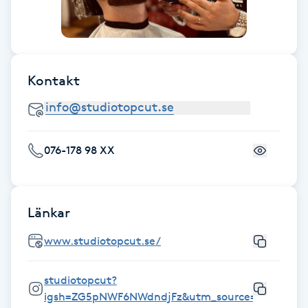
Fotsvamp
Fotvård
Kontakt
Fransar
Fransborttagning
076-178 98 XX
Fransfärgning
Fransförlängning
Länkar
www.studiotopcut.se/
Fransförlängning Megavolym
studiotopcut?
Fransförlängning Volym
igsh=ZG5pNWF6NWdndjFz&utm_source=qr