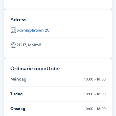
Fransk manikyr
Adress
Fransrengöring
Scaniaplatsen 2C
Frekvensterapi
211 17, Malmö
Friskvård
Friskvårdsmassage
Ordinarie öppettider
Frisör
Måndag
10:00 - 18:00
Funktionsanalys
Tisdag
10:00 - 18:00
Färgning
Onsdag
10:00 - 18:00