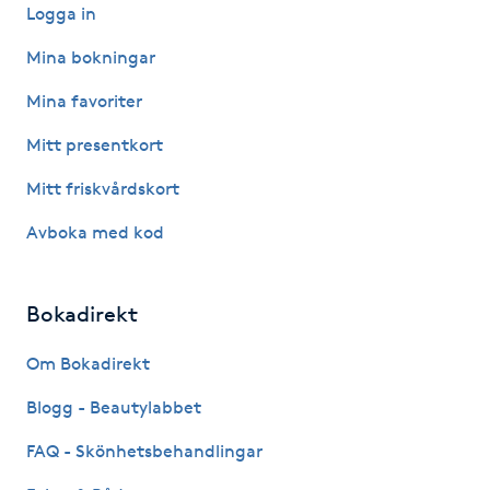
Hot Stone Massage
Logga in
Mina bokningar
Hot yoga
Mina favoriter
Hudföryngring
Mitt presentkort
Mitt friskvårdskort
Huduppstramning
Avboka med kod
Hudvård
Bokadirekt
Hyaluronsyra
Om Bokadirekt
Hyperhidros
Blogg - Beautylabbet
Hypnos
FAQ - Skönhetsbehandlingar