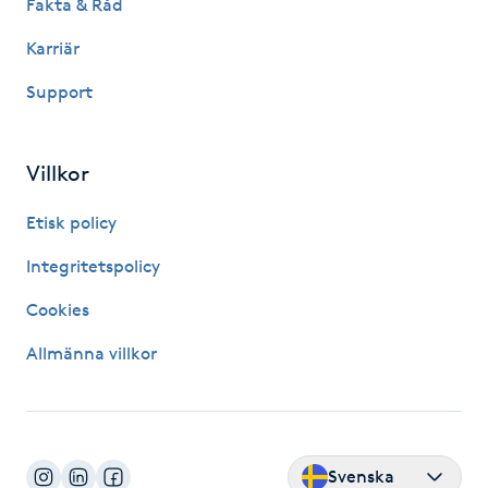
Fakta & Råd
Hårborttagning
Karriär
Hårbottenbehandling
Support
Hårförlängning
Villkor
Hårvård
Etisk policy
Hälsa
Integritetspolicy
Cookies
Hälsprickor
I
Allmänna villkor
Idrottsmassage
IPL
Svenska