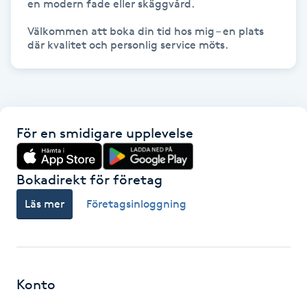
en modern fade eller skäggvård.

Gua Sha-massage
Välkommen att boka din tid hos mig – en plats 
H
Hatha Yoga
Headspa
För en smidigare upplevelse
Healing
Bokadirekt för företag
Herrklippning
Läs mer
Företagsinloggning
HIFU
Hollywood Peel
Konto