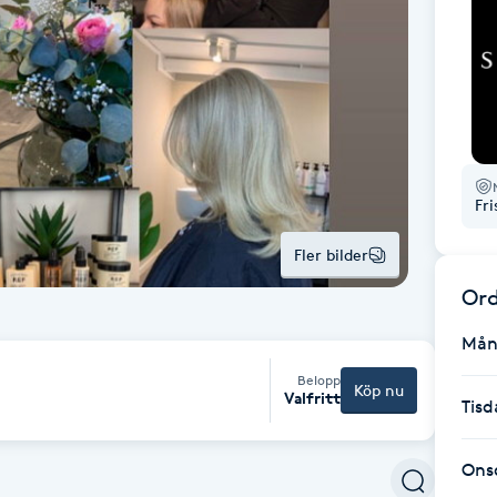
Fr
Fler bilder
Ord
Mån
Belopp
Köp nu
Valfritt
Tisd
Ons