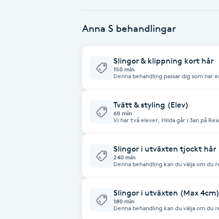
Babylights
Anna S behandlingar
Balayage
Slingor & klippning kort hår
150 min
Bambumassage
Denna behandling passar dig som har en
och vill lägga slingor på hjässan (ej nac
Barber
Tvätt & styling (Elev)
60 min
Vi har två elever, Hilda går i 3an på R
Polhem. Här får du en tvätt med produkter anpassade för ditt hår. Avslutas
Barnklippning
med styling, lockar eller plattat.
Slingor i utväxten tjockt hå
240 min
BIAB
Denna behandling kan du välja om du red
utväxten med slingor. Eller om du vill lägga slingor i överhåret runt hjässan
och runt ansiktet. Priset är frånpris, extra färg eller nyansering kan påverka
priset. Klippning ingår i priset.
Blowout
Slingor i utväxten (Max 4cm
180 min
Denna behandling kan du välja om du red
Bottenfärg
utväxten med slingor. Eller om du vill lägga slingor i överhåret runt hjässan