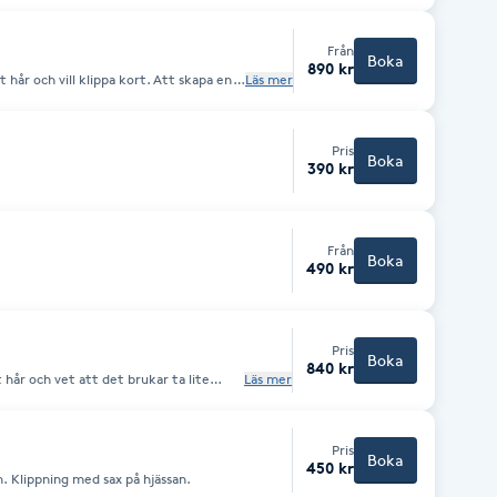
Från
Boka
890 kr
 hår och vill klippa kort. Att skapa en
Läs mer
 fram en ny form och look, därav längre
Pris
Boka
390 kr
Från
Boka
490 kr
Pris
Boka
840 kr
 hår och vet att det brukar ta lite
Läs mer
stor
ll en kort frisyr.
Pris
Boka
450 kr
Maskinklippning nacke och runt öronen. Klippning med sax på hjässan.