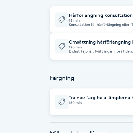
Fransk manikyr
Hårförlängning konsultation
15 min
Fransrengöring
Konsultation för hårförlängning eller f
hur många paket som behövs i ditt hår o
isättning. Priset på håret beror på ant
oss av Hairtalk och BDHD, som båda är
Frekvensterapi
Omsättning hårförlängning 
120 min
Endast tejphår. Tvätt ingår inte i tide
Tänk på att du inte bör tvätta håret p
Friskvård
räknas som hel förlängning el förtjock
Friskvårdsmassage
Färgning
Frisör
Trainee färg hela längderna 
150 min
Funktionsanalys
Färgning