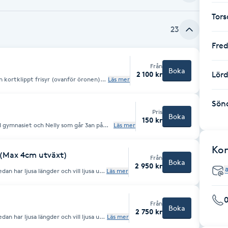
Tor
23
Fre
Från
Boka
2 100 kr
Lör
 kortklippt frisyr (ovanför öronen)
Läs mer
ke och sidorna) klippning ingår
Sön
Pris
Boka
150 kr
eal gymnasiet och Nelly som går 3an på
Läs mer
Ko
r (Max 4cm utväxt)
Från
Boka
2 950 kr
an har ljusa längder och vill ljusa upp
Läs mer
)
Från
Boka
2 750 kr
an har ljusa längder och vill ljusa upp
Läs mer