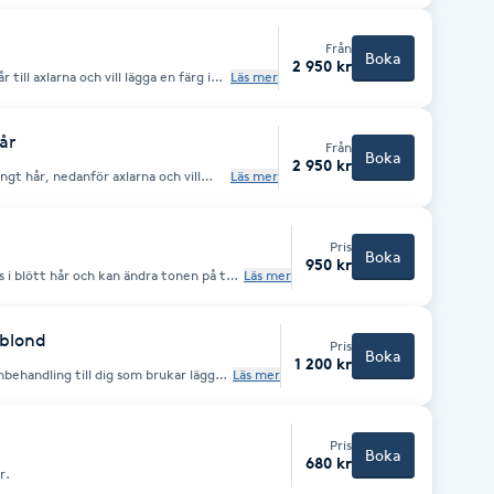
slingor, välj istället behandlingen
Från
Boka
2 950 kr
till axlarna och vill lägga en färg i
Läs mer
a slingor i
Slingor i hela utväxten” Priset är
r nyansering kan påverka priset.
år
Från
Boka
2 950 kr
gt hår, nedanför axlarna och vill
Läs mer
 lägga slingor i
n mörkt till att ljusa upp hela håret
kt hår" Då har vi satt av en längre tid
Pris
a priset.
Boka
950 kr
Läs mer
 blond
Pris
Boka
1 200 kr
ng till dig som brukar lägga
Läs mer
hela
blir lika markant. Så du kan
 gärna så berättar
Pris
Boka
680 kr
r.