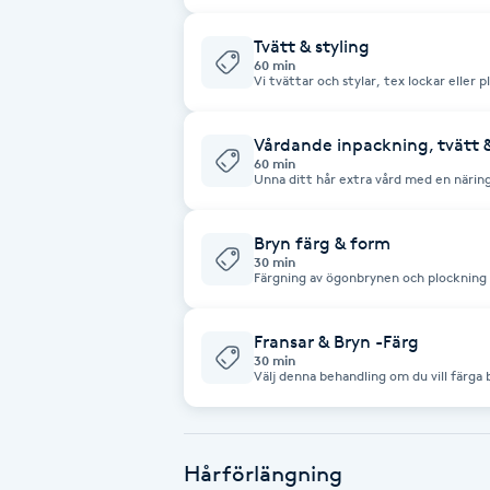
Fotsvamp
Tvätt & styling
60 min
Vi tvättar och stylar, tex lockar eller p
Fotvård
Vårdande inpackning, tvätt &
Fransar
60 min
Unna ditt hår extra vård med en näring
hårs behov. Perfekt för torrt, skadat 
fukt, styrka och glans. Vi tvättar håret och ger härlig hårbottenmassage,
Fransborttagning
väljer en inpackning för just ditt hår, sist balsam. Vi avslutar m
tex lockar.
Bryn färg & form
30 min
Fransfärgning
Färgning av ögonbrynen och plockning i
Fransförlängning
Fransar & Bryn -Färg
30 min
Välj denna behandling om du vill färga 
Fransförlängning Megavolym
Fransförlängning Volym
Hårförlängning