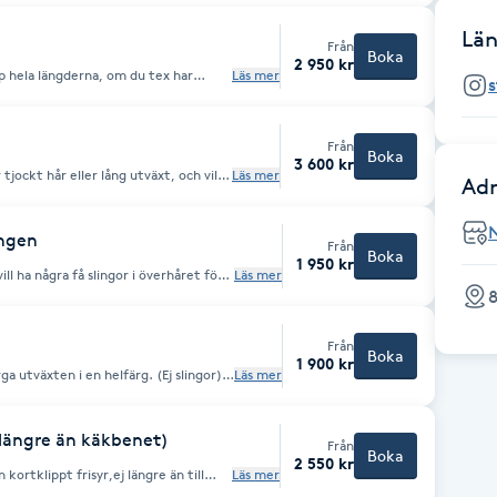
Län
t tjänsten för tjockt hår.
Från
Boka
2 950 kr
upp hela längderna, om du tex har
Läs mer
ör att ljusa upp. Tids-och
Från
Boka
3 600 kr
jockt hår eller lång utväxt, och vill
Läs mer
Adr
ingen
Från
Boka
1 950 kr
ll ha några få slingor i överhåret för
Läs mer
massa
8
”slingor i hela
hela håret.
Från
Boka
1 900 kr
ga utväxten i en helfärg. (Ej slingor)
Läs mer
nsering kan påverka priset.
e längre än käkbenet)
Från
Boka
2 550 kr
kortklippt frisyr,ej längre än till
Läs mer
er några slingor. Vill du ljusa