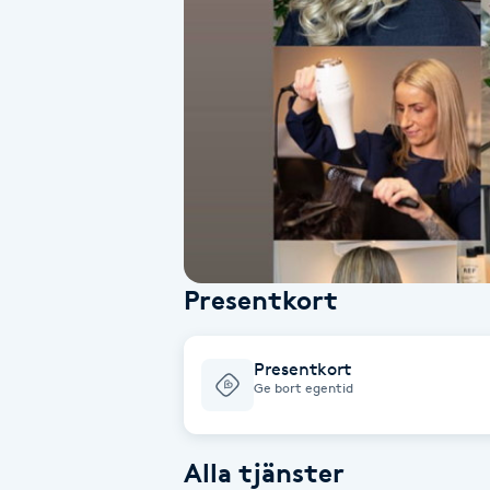
Alternativmedicin
Andningsmassage
Ansiktslyft utan kirurgi
Aromamassage
Ashtanga Yoga
Presentkort
Ayurveda
Presentkort
Ayurvedisk Massage
Ge bort egentid
Ansiktsbehandling djuprengörande
Alla tjänster
B