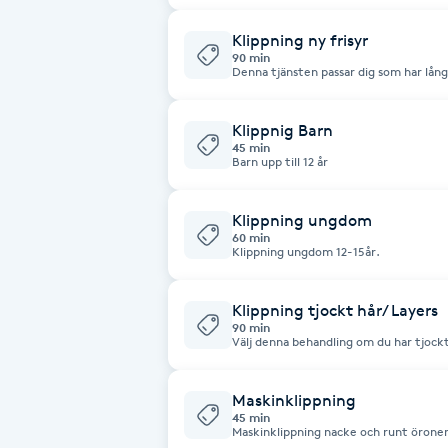
Eyeliner-tatuering
F
Klippning ny frisyr
90 min
Denna tjänsten passar dig som har långt
Face framing
ny frisyr tar lite längre tid för att få
tidsåtgång.
Klippnig Barn
Faceliftmassage
45 min
Barn upp till 12 år
Fet hårbotten
Klippning ungdom
60 min
Fettreducering
Klippning ungdom 12-15år.
Fibromassage
Klippning tjockt hår/ Layers
90 min
Välj denna behandling om du har tjockt
extra tid och om du vill klippa tex layers. Eller om du vill göra en 
Fillers
förändring tex klippa av ett långt hår ti
Maskinklippning
45 min
Fotmassage