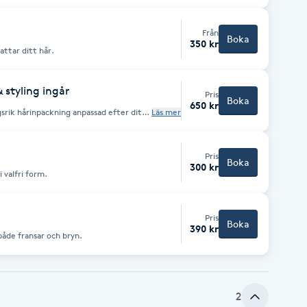
Från
Boka
350 kr
lattar ditt hår.
 styling ingår
Pris
Boka
650 kr
srik hårinpackning anpassad efter ditt
Läs mer
eller färgbehandlat hår som behöver
ed valfri styling,
Pris
Boka
300 kr
 valfri form.
Pris
Boka
390 kr
både fransar och bryn.
2