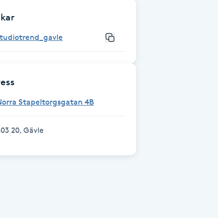
kar
studiotrend_gavle
ess
Norra Stapeltorgsgatan 4B
03 20, Gävle