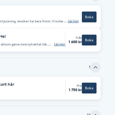
Boka
örtjockning, besöker tar bara 15min. Vi kollar
Läs mer
ch vilken färg. Sedan bokar vi en tid för
al paket och vilken längd du önskar. Vi använder
 äkta hår med tejpfästen.
Hel
Från
Boka
1 600 kr
n, så kom gärna med nytvättat hår.
Läs mer
å 48h efter omsättningen . 3-5 paket
ning. 1-2 paket är halv omsättning.
1
kort hår
Pris
Boka
1 750 kr