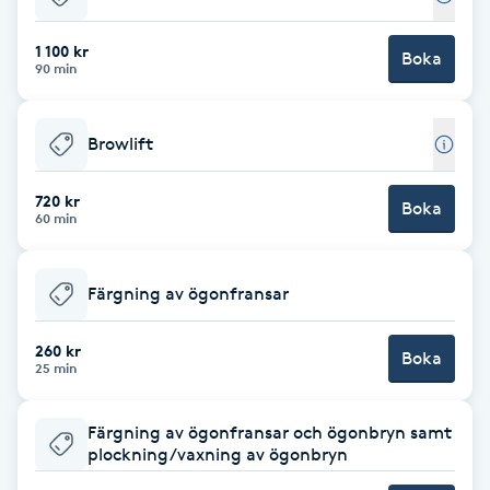
Babylights
1 100 kr
Boka
90 min
Balayage
Browlift
Bambumassage
720 kr
Boka
60 min
Barber
Barnklippning
Färgning av ögonfransar
BIAB
260 kr
Boka
25 min
Blowout
Färgning av ögonfransar och ögonbryn samt
plockning/vaxning av ögonbryn
Bottenfärg