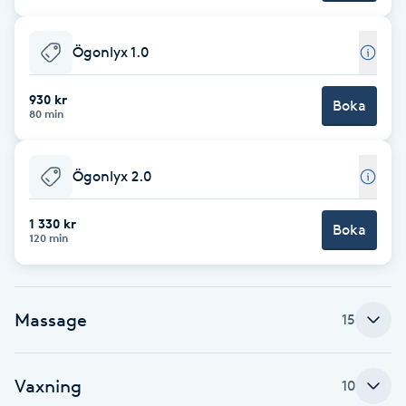
Cryoterapi
D
Ögonlyx 1.0
Damklippning
930 kr
Boka
80 min
Dermapen
Ögonlyx 2.0
Diamantslipning
E
1 330 kr
Boka
120 min
Enzympeeling
Extensions
Massage
15
Extensions borttagning
Vaxning
10
Eyeliner-tatuering