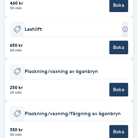
460 kr
Boka
30 min
Brynformning
Brynfärgning
Lashlift
Brynplockning
650 kr
Boka
60 min
Bröllopsuppsättning
Plockning/vaxning av ögonbryn
C
Celluliter
250 kr
Boka
20 min
Coachning
Plockning/vaxning/färgning av ögonbryn
Color correction
350 kr
Boka
30 min