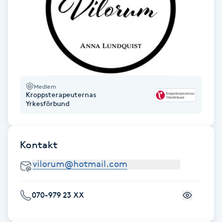
Föning
G
Gel naglar
Gelenaglar
Medlem
Kroppsterapeuternas
Yrkesförbund
Gellack
Gellack med förstärkning
Kontakt
Gravidmassage
Gravidyoga
070-979 23 XX
Gruppträning