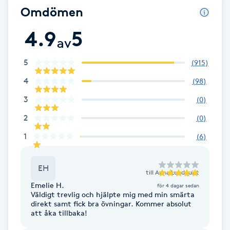
Omdömen
Fotsvamp
4.9
5
Fotvård
av
5
(
915
)
Fransar
4
(
98
)
Fransborttagning
3
(
0
)
2
(
0
)
Fransfärgning
1
(
6
)
Fransförlängning
EH
till
Anna Lundquist
Fransförlängning Megavolym
Emelie H.
för 4 dagar sedan
Väldigt trevlig och hjälpte mig med min smärta
direkt samt fick bra övningar. Kommer absolut
Fransförlängning Volym
att åka tillbaka!