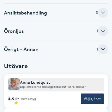
F
Ansiktsbehandling
3
Face framing
Öronljus
1
Faceliftmassage
Fet hårbotten
Övrigt - Annan
1
Fettreducering
Utövare
Fibromassage
Anna Lundquist
Dipl. medicinsk massageterapeut, cert. massör
Fillers
4.9
Välj tjänst
1019
betyg
Fotmassage