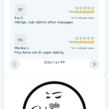
Fransk manikyr
EF
till
Anna Lundquist
Eva F.
Fransrengöring
för 2 månader sedan
Härligt, mår bättre efter massagen
Frekvensterapi
ML
till
Anna Lundquist
Friskvård
Marika L.
för 2 månader sedan
Fina Anna och är super duktig
Friskvårdsmassage
Sida
1
av
99
Frisör
Funktionsanalys
Färgning