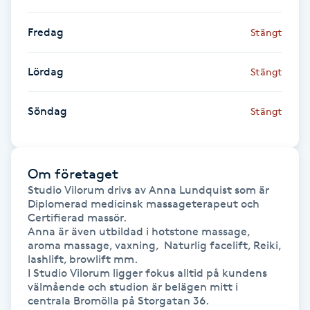
Hot Stone Massage
Fredag
Stängt
Hot yoga
Lördag
Stängt
Hudföryngring
Söndag
Stängt
Huduppstramning
Hudvård
Om företaget
Studio Vilorum drivs av Anna Lundquist som är 
Hyaluronsyra
Diplomerad medicinsk massageterapeut och 
Certifierad massör.

Anna är även utbildad i hotstone massage, 
Hyperhidros
aroma massage, vaxning,  Naturlig facelift, Reiki, 
lashlift, browlift mm.

I Studio Vilorum ligger fokus alltid på kundens 
Hypnos
välmående och studion är belägen mitt i 

centrala Bromölla på Storgatan 36.
