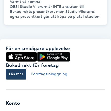
Varmt välkomna!

Hårborttagning
OBS! Studio Vilorum är INTE ansluten till 
Bokadirekts presentkort men Studio Vilorums 
egna presentkort går att köpa på plats i studion!
Hårbottenbehandling
Hårförlängning
Hårvård
För en smidigare upplevelse
Hälsa
Bokadirekt för företag
Hälsprickor
Läs mer
Företagsinloggning
I
Idrottsmassage
Konto
IPL