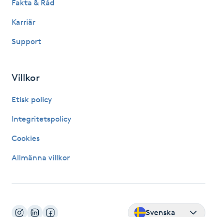
Fakta & Råd
Kinesiologi
Karriär
Kinesisk medicin
Support
Kiropraktik
Villkor
Klangmassage
Etisk policy
Integritetspolicy
Klippning
Cookies
Klippning & Slingor
Allmänna villkor
Klippning ungdom
Koppningsmassage
Svenska