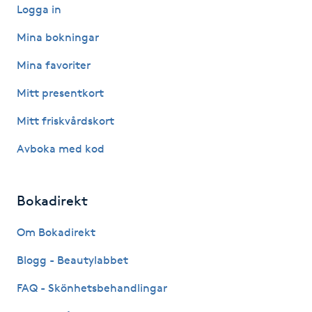
Logga in
IPL hårborttagning
Mina bokningar
IR-massage
Mina favoriter
J
Mitt presentkort
Japansk massage
Mitt friskvårdskort
K
Avboka med kod
K18
Bokadirekt
Katun fransar
Om Bokadirekt
Kemisk peeling
Blogg - Beautylabbet
FAQ - Skönhetsbehandlingar
Keratinbehandling