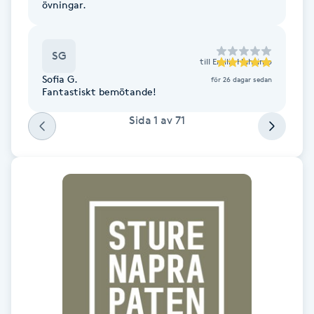
övningar.
F
Face framing
SG
till
Emilia Huhtimo
Sofia G.
för 26 dagar sedan
Fantastiskt bemötande!
Faceliftmassage
Sida
1
av
71
Fet hårbotten
Fettreducering
Fibromassage
Fillers
Fotmassage