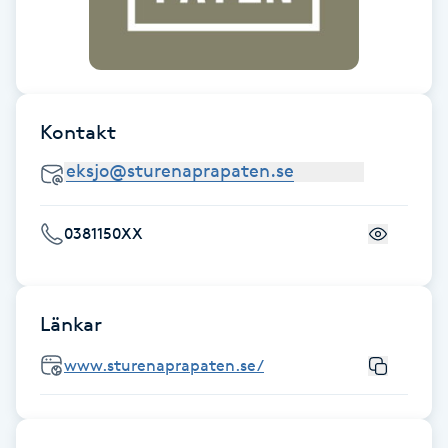
Fotsvamp
Fotvård
Kontakt
Fransar
Fransborttagning
0381150XX
Fransfärgning
Fransförlängning
Länkar
Fransförlängning Megavolym
www.sturenaprapaten.se/
Fransförlängning Volym