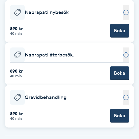
Babylights
Naprapati nybesök
Balayage
890 kr
Boka
40 min
Bambumassage
Naprapati återbesök.
Barber
890 kr
Boka
40 min
Barnklippning
Gravidbehandling
BIAB
890 kr
Blowout
Boka
40 min
Bottenfärg