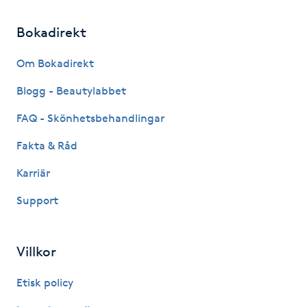
IPL hårborttagning
Bokadirekt
IR-massage
Om Bokadirekt
J
Blogg - Beautylabbet
Japansk massage
FAQ - Skönhetsbehandlingar
K
Fakta & Råd
K18
Karriär
Support
Katun fransar
Kemisk peeling
Villkor
Etisk policy
Keratinbehandling