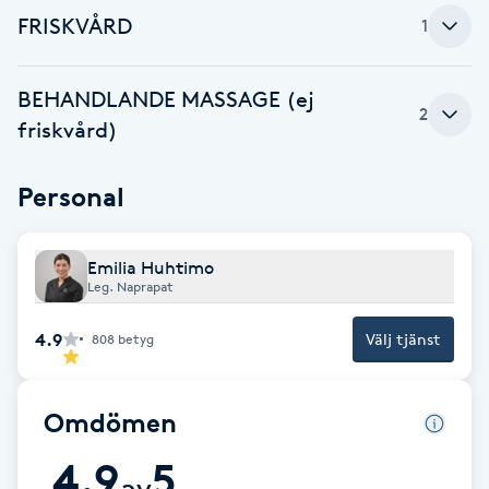
FRISKVÅRD
1
Brynformning
BEHANDLANDE MASSAGE (ej
Brynfärgning
2
friskvård)
Brynplockning
Personal
Bröllopsuppsättning
C
Emilia Huhtimo
Leg. Naprapat
Celluliter
4.9
Välj tjänst
808
betyg
Coachning
Omdömen
Color correction
4.9
5
av