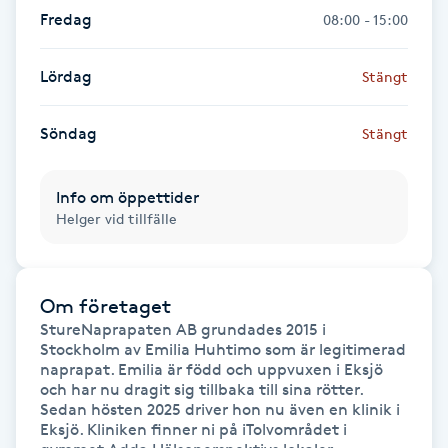
Fredag
Föning
08:00 - 15:00
G
Lördag
Stängt
Gel naglar
Söndag
Stängt
Gelenaglar
Info om öppettider
Gellack
Helger vid tillfälle
Gellack med förstärkning
Om företaget
Gravidmassage
StureNaprapaten AB grundades 2015 i 
Stockholm av Emilia Huhtimo som är legitimerad 
naprapat. Emilia är född och uppvuxen i Eksjö 
Gravidyoga
och har nu dragit sig tillbaka till sina rötter. 
Sedan hösten 2025 driver hon nu även en klinik i 
Eksjö. Kliniken finner ni på iTolvområdet i 
Gruppträning