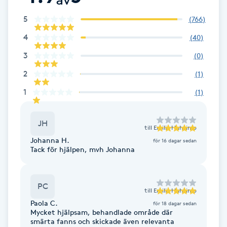
Cryoterapi
D
5
(
766
)
4
(
40
)
Damklippning
3
(
0
)
Dermapen
2
(
1
)
1
(
1
)
Diamantslipning
E
JH
till
Emilia Huhtimo
Enzympeeling
Johanna H.
för 16 dagar sedan
Tack för hjälpen, mvh Johanna
Extensions
PC
till
Emilia Huhtimo
Extensions borttagning
Paola C.
för 18 dagar sedan
Mycket hjälpsam, behandlade område där
smärta fanns och skickade även relevanta
Eyeliner-tatuering