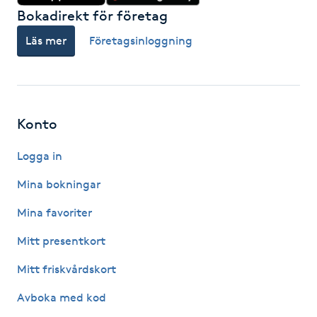
Hårborttagning
Bokadirekt för företag
Läs mer
Företagsinloggning
Hårbottenbehandling
Hårförlängning
Konto
Hårvård
Logga in
Hälsa
Mina bokningar
Hälsprickor
Mina favoriter
I
Mitt presentkort
Idrottsmassage
Mitt friskvårdskort
Avboka med kod
IPL