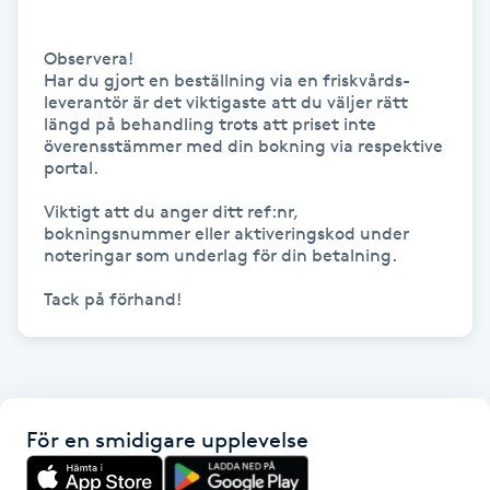
Hot Stone Massage
Observera! 

Hot yoga
Har du gjort en beställning via en friskvårds-
leverantör är det viktigaste att du väljer rätt 
längd på behandling trots att priset inte 
Hudföryngring
överensstämmer med din bokning via respektive 
portal. 

Huduppstramning
Viktigt att du anger ditt ref:nr, 
bokningsnummer eller aktiveringskod under 
noteringar som underlag för din betalning. 

Hudvård
Tack på förhand! 
Hyaluronsyra
Hyperhidros
För en smidigare upplevelse
Hypnos