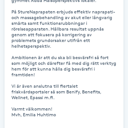
gymmet Adda Hälsoperspektivs lokaler. 

På StureNaprapaten erbjuds effektiv naprapati- 
Gua Sha-massage
och massagebehandling av akut eller långvarig 
H
smärta samt funktionsrubbningar i 
rörelseapparaten. Hållbara resultat uppnås 
genom att fokusera på korrigering av 
Hatha Yoga
problemets grundorsaker utifrån ett 
helhetsperspektiv. 

Headspa
Ambitionen är att du ska bli besvärsfri så fort 
som möjligt och därefter få med dig rätt verktyg 
Healing
hem för att kunna hålla dig besvärsfri i 
framtiden!

Herrklippning
Vi är även anslutna till flertalet 
friskvårdsportaler så som Benify, Benefits, 
Wellnet, Epassi m.fl. 

HIFU
Varmt välkommen! 

Mvh, Emilia Huhtimo 

Hollywood Peel