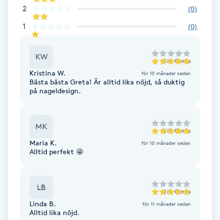
Cryoterapi
2
(
0
)
D
1
(
0
)
Damklippning
KW
till
Greta
Dermapen
Kristina W.
för 10 månader sedan
Bästa bästa Greta! Är alltid lika nöjd, så duktig
på nageldesign.
Diamantslipning
E
MK
till
Greta
Enzympeeling
Maria K.
för 10 månader sedan
Alltid perfekt 🤩
Extensions
LB
Extensions borttagning
till
Greta
Linda B.
för 11 månader sedan
Alltid lika nöjd.
Eyeliner-tatuering