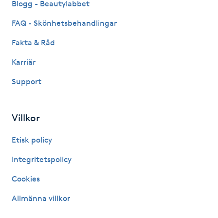
Blogg - Beautylabbet
Hot Stone Massage
FAQ - Skönhetsbehandlingar
Hot yoga
Fakta & Råd
Hudföryngring
Karriär
Support
Huduppstramning
Hudvård
Villkor
Etisk policy
Hyaluronsyra
Integritetspolicy
Hyperhidros
Cookies
Hypnos
Allmänna villkor