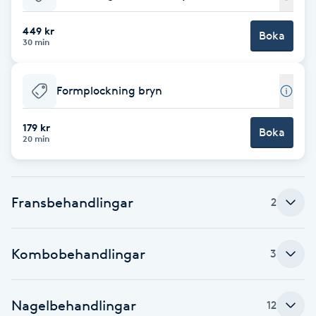
Babylights
449 kr
Boka
30 min
Balayage
Formplockning bryn
Bambumassage
179 kr
Boka
20 min
Barber
Barnklippning
Fransbehandlingar
2
BIAB
Kombobehandlingar
3
Blowout
Bottenfärg
Nagelbehandlingar
12