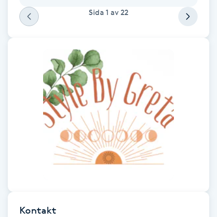
Sida
1
av
22
F
Face framing
Faceliftmassage
Fet hårbotten
Fettreducering
Fibromassage
Fillers
Fotmassage
Kontakt