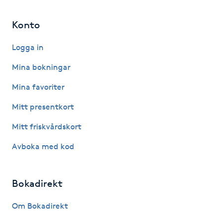
Gua Sha-massage
Konto
H
Logga in
Hatha Yoga
Mina bokningar
Mina favoriter
Headspa
Mitt presentkort
Healing
Mitt friskvårdskort
Herrklippning
Avboka med kod
HIFU
Bokadirekt
Hollywood Peel
Om Bokadirekt