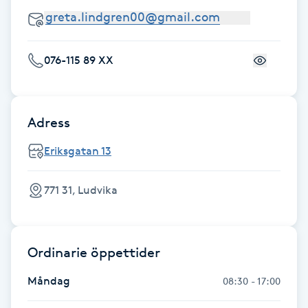
Fotsvamp
Fotvård
076-115 89 XX
Fransar
Adress
Fransborttagning
Eriksgatan 13
Fransfärgning
771 31, Ludvika
Fransförlängning
Fransförlängning Megavolym
Ordinarie öppettider
Måndag
08:30 - 17:00
Fransförlängning Volym