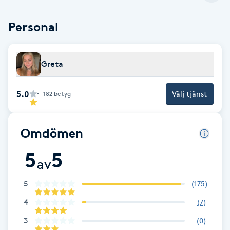
Brynformning
Personal
Brynfärgning
Greta
Brynplockning
5.0
Välj tjänst
182
betyg
Bröllopsuppsättning
C
Omdömen
Celluliter
5
5
av
Coachning
5
(
175
)
4
(
7
)
Color correction
3
(
0
)