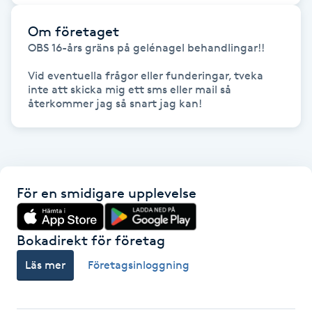
Föning
Om företaget
G
OBS 16-års gräns på gelénagel behandlingar!!

Gel naglar
Vid eventuella frågor eller funderingar, tveka 
inte att skicka mig ett sms eller mail så 
återkommer jag så snart jag kan!
Gelenaglar
Gellack
Gellack med förstärkning
För en smidigare upplevelse
Gravidmassage
Bokadirekt för företag
Gravidyoga
Läs mer
Företagsinloggning
Gruppträning