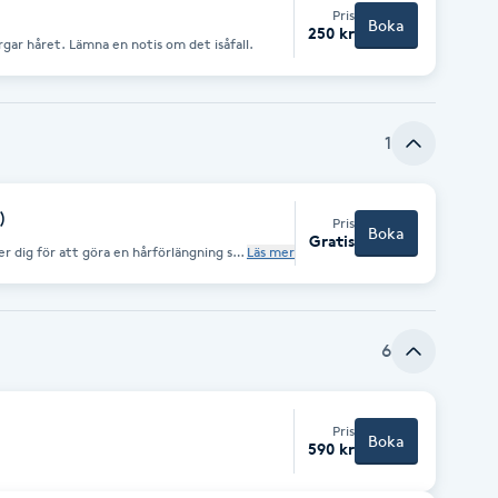
Pris
Boka
250 kr
ärgar håret. Lämna en notis om det isåfall.
1
)
Pris
Boka
Gratis
dig för att göra en hårförlängning så
Läs mer
en” på löshåret.
6
Pris
Boka
590 kr