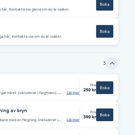
Boka
ga hår. Kontakta oss gärna om du är osäker.
Boka
ånga hår. Kontakta oss om du är osäker.
3
Pris
Boka
250 kr
rgar håret (inkluderat i färgtiden).
Läs mer
ning av bryn
Pris
Boka
390 kr
band med en färgning (inkluderat i
Läs mer
såfall.