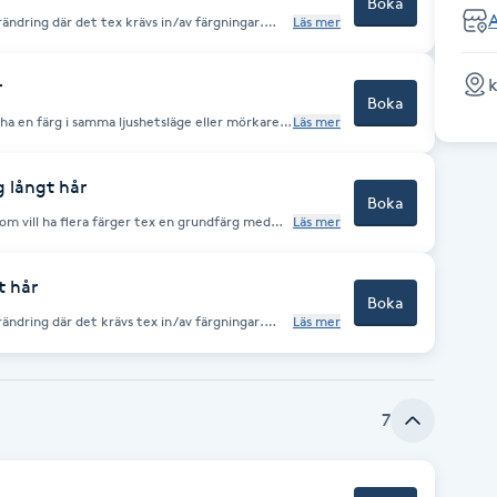
Boka
A
ändring där det tex krävs in/av färgningar.
Läs mer
kning av denna
k
r
Boka
 ha en färg i samma ljushetsläge eller mörkare
Läs mer
s oftast en annan behandling. Kontakta oss gärna
g långt hår
Boka
som vill ha flera färger tex en grundfärg med
Läs mer
Kontakta oss gärna om du är osäker.
t hår
Boka
ändring där det krävs tex in/av färgningar.
Läs mer
id bokning av denna behandling
7