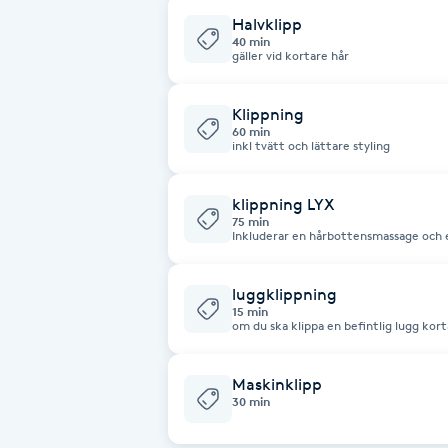
Halvklipp
Fransk manikyr
40 min
gäller vid kortare hår
Fransrengöring
Klippning
60 min
Frekvensterapi
inkl tvätt och lättare styling
Friskvård
klippning LYX
75 min
Inkluderar en hårbottensmassage och 
efter ditt behov, och ger omedelbart r
Friskvårdsmassage
luggklippning
Frisör
15 min
om du ska klippa en befintlig lugg kor
Funktionsanalys
Maskinklipp
30 min
Färgning