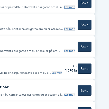
Boka
osäker på vad/hur. Kontakta oss gärna om du är
Läs mer
nskat resultat med din längd på håret.
Boka
korta hår. Kontakta oss gärna om du är osäker
Läs mer
ade resultat.
Boka
r. Kontakta oss gärna om du är osäker på om
Läs mer
at.
Pris
Boka
1 570 kr
ill ha en färg. Kontakta oss om du är
Läs mer
at resultat.
t hår
Boka
nga hår. Kontakta oss gärna om du är osäker på
Läs mer
.