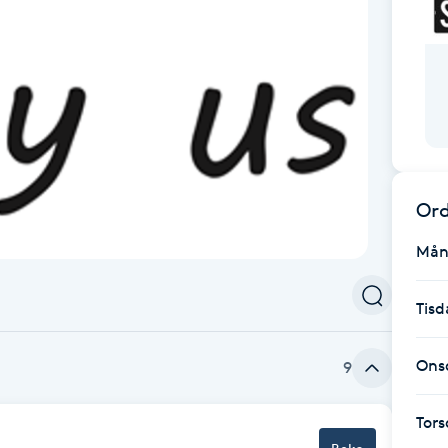
Ord
Mån
Tisd
Ons
9
Tor