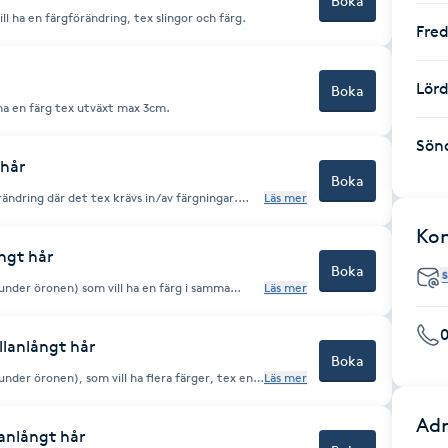
Boka
ll ha en färgförändring, tex slingor och färg.
Fre
Lör
Boka
 ha en färg tex utväxt max 3cm.
Sön
 hår
Boka
ändring där det tex krävs in/av färgningar.
Läs mer
enna bokning
Ko
ngt hår
Boka
under öronen) som vill ha en färg i samma
Läs mer
 För att bli ljusare krävs oftast en annan
är osäker.
llanlångt hår
Boka
nder öronen), som vill ha flera färger, tex en
Läs mer
 Kontakta oss gärna om du är osäker.
Adr
lanlångt hår