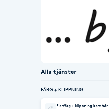
Alternativmedicin
Andningsmassage
Ansiktslyft utan kirurgi
Aromamassage
Ashtanga Yoga
Alla tjänster
Ayurveda
Ayurvedisk Massage
FÄRG + KLIPPNING
Ansiktsbehandling djuprengörande
Flerfärg + klippning kort hår
B