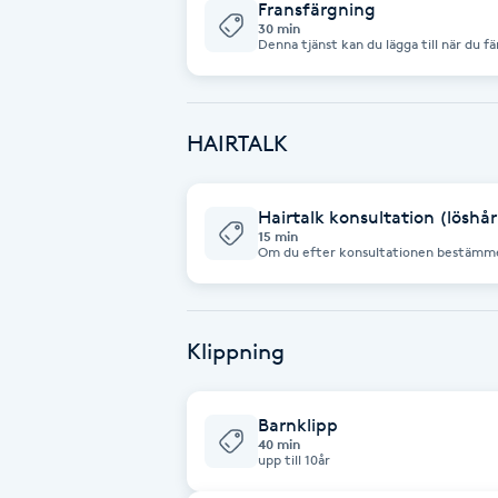
Fransfärgning
30 min
Fotsvamp
Denna tjänst kan du lägga till när du f
Fotvård
HAIRTALK
Fransar
Hairtalk konsultation (löshår
Fransborttagning
15 min
Om du efter konsultationen bestämmer 
bokar VI in den tiden. Och även ”servic
Fransfärgning
Fransförlängning
Klippning
Fransförlängning Megavolym
Barnklipp
40 min
upp till 10år
Fransförlängning Volym