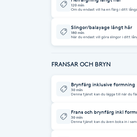
Eyeliner-tatuering
120 min
Om du endast vill ha en färg i ditt lån
F
Face framing
Slingor/balayage långt hår
180 min
När du endast vill göra slingor i ditt l
Faceliftmassage
Fet hårbotten
FRANSAR OCH BRYN
Fettreducering
Brynfärg inklusive formning
30 min
Fibromassage
Denna tjänst kan du lägga till när du fä
Lämna oss en notis om det isåfall.
Fillers
Frans och brynfärg inkl form
30 min
Denna tjänst kan du även boka in i sam
färgtiden). Lämna oss en notis om det i
Fotmassage