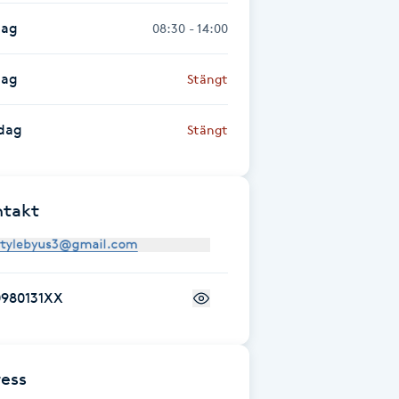
dag
08:30 - 14:00
dag
Stängt
dag
Stängt
ntakt
0980131XX
ess