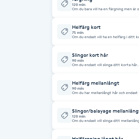
Cryoterapi
120 min
Om du bara vill ha en färgning men är 
D
osäker att tiden inte räcker till för ö
Helfärg kort
Damklippning
75 min
Om du endast vill ha en helfärg i ditt 
att tiden inte räcker till för ditt önsk
Dermapen
Slingor kort hår
90 min
Diamantslipning
Om du endast vill slinga ditt korta hå
tiden ska räcka för ditt önskade result
E
Helfärg mellanlångt
Enzympeeling
90 min
Om du har mellanlångt hår och endast v
osäker på om tiden räcker till för önsk
Extensions
Slingor/balayage mellanlång
120 min
Om du endast vill slinga ditt mellanlå
Extensions borttagning
om tiden räcker till för önskat resultat
Helfärgning långt hår