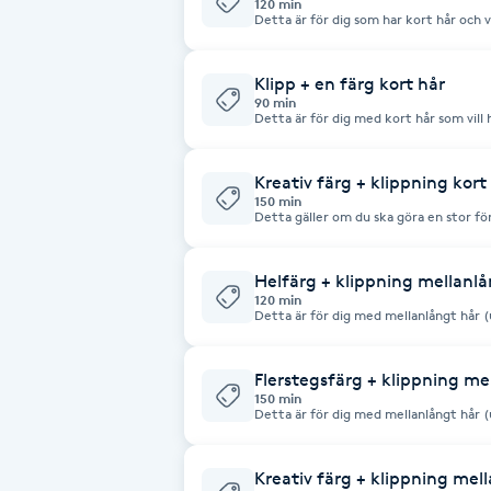
120 min
Detta är för dig som har kort hår och vi
Babylights
Klipp + en färg kort hår
90 min
Balayage
Detta är för dig med kort hår som vill
Bambumassage
Kreativ färg + klippning kort
150 min
Detta gäller om du ska göra en stor för
Barber
Kontakta oss gärna via tfn/mejl vid d
Helfärg + klippning mellanlå
Barnklippning
120 min
Detta är för dig med mellanlångt hår (
ljushetsläge eller mörkare i hela håret.
behandling. Kontakta oss gärna om du 
BIAB
Flerstegsfärg + klippning me
150 min
Detta är för dig med mellanlångt hår (u
Blowout
grundfärg och slingor/partier i håret.
Bottenfärg
Kreativ färg + klippning mel