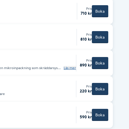
Pris
Boka
710 kr
Pris
Boka
810 kr
Pris
Boka
890 kr
en mikroinpackning som skräddarsys
Läs mer
esultat på håret. Och en lättare styling
Pris
Boka
220 kr
tare
Pris
Boka
590 kr