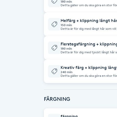
180 min
Detta gäller om du ska göra en stor för
Kontakta oss gärna på tfn/mejl vid bo
Brynformning
Helfärg + klippning långt hå
150 min
Brynfärgning
Detta är för dig med långt hår som vill
än det du har. För att bli ljusare kräv
om du är osäker.
Brynplockning
Flerstegsfärgning + klippnin
180 min
Detta är för dig med tjockt långt hår 
Bröllopsuppsättning
slingor/partier. Eller ett helslingat. 
C
Kreativ färg + klippning lång
240 min
Detta gäller om du ska göra en stor för
Celluliter
Kontakta oss gärna via telefon/mail v
Coachning
FÄRGNING
Color correction
färgning