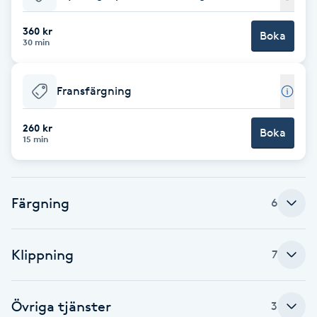
Babylights
360 kr
Boka
30 min
Balayage
Fransfärgning
Bambumassage
260 kr
Boka
15 min
Barber
Barnklippning
Färgning
6
BIAB
Klippning
7
Blowout
Bottenfärg
Övriga tjänster
3