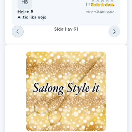
HB
till
Ilinka Kostovic
F
Helen B.
för 2 månader sedan
Alltid lika nöjd
Face framing
Sida
1
av
91
Faceliftmassage
Fet hårbotten
Fettreducering
Fibromassage
Fillers
Fotmassage