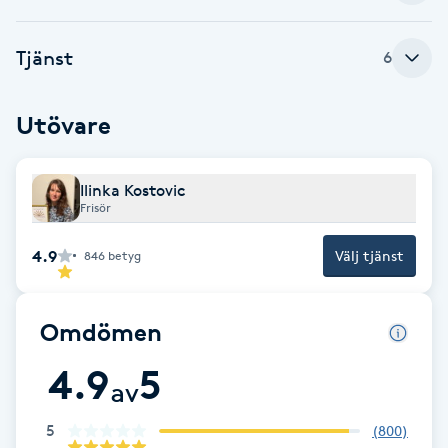
Brynformning
Tjänst
6
Brynfärgning
Utövare
Brynplockning
Ilinka Kostovic
Bröllopsuppsättning
Frisör
C
4.9
Välj tjänst
846
betyg
Celluliter
Omdömen
Coachning
4.9
5
av
Color correction
5
(
800
)