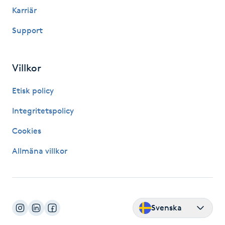
Hot Stone Massage
Karriär
Support
Hot yoga
Hudföryngring
Villkor
Huduppstramning
Etisk policy
Integritetspolicy
Hudvård
Cookies
Hyaluronsyra
Allmäna villkor
Hyperhidros
Hypnos
Svenska