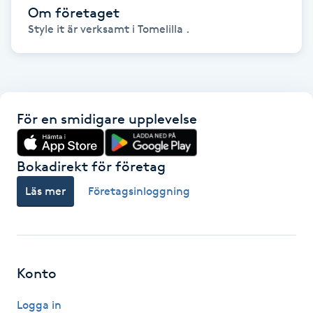
Om företaget
Föning
Style it är verksamt i Tomelilla .
G
Gel naglar
Gelenaglar
För en smidigare upplevelse
Gellack
Bokadirekt för företag
Gellack med förstärkning
Läs mer
Företagsinloggning
Gravidmassage
Gravidyoga
Konto
Gruppträning
Logga in