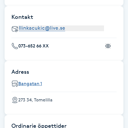
Fotsvamp
Kontakt
Fotvård
Fransar
073-652 66 XX
Fransborttagning
Fransfärgning
Adress
Bangatan 1
Fransförlängning
273 34, Tomelilla
Fransförlängning Megavolym
Fransförlängning Volym
Ordinarie öppettider