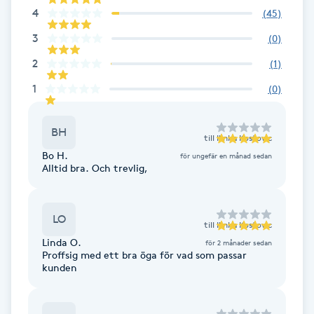
Cryoterapi
4
(
45
)
D
3
(
0
)
Damklippning
2
(
1
)
1
(
0
)
Dermapen
BH
Diamantslipning
till
Ilinka Kostovic
Bo H.
för ungefär en månad sedan
E
Alltid bra. Och trevlig,
Enzympeeling
LO
till
Ilinka Kostovic
Extensions
Linda O.
för 2 månader sedan
Proffsig med ett bra öga för vad som passar
kunden
Extensions borttagning
Eyeliner-tatuering