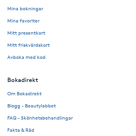
Mina bokningar
Gua Sha-massage
Mina favoriter
H
Mitt presentkort
Hatha Yoga
Mitt friskvårdskort
Headspa
Avboka med kod
Healing
Bokadirekt
Herrklippning
Om Bokadirekt
HIFU
Blogg - Beautylabbet
FAQ - Skönhetsbehandlingar
Hollywood Peel
Fakta & Råd