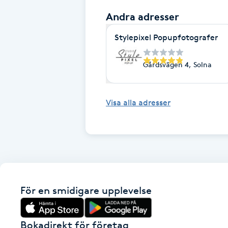
Eyeliner-tatuering
Andra adresser
F
Stylepixel Popupfotografer
Face framing
Gårdsvägen 4, Solna
Faceliftmassage
Fet hårbotten
Visa alla adresser
Fettreducering
Fibromassage
Fillers
För en smidigare upplevelse
Fotmassage
Bokadirekt för företag