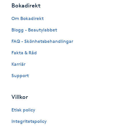
Bokadirekt
Fransk manikyr
Om Bokadirekt
Fransrengöring
Blogg - Beautylabbet
Frekvensterapi
FAQ - Skönhetsbehandlingar
Fakta & Råd
Friskvård
Karriär
Friskvårdsmassage
Support
Frisör
Villkor
Funktionsanalys
Etisk policy
Färgning
Integritetspolicy