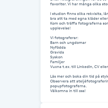
Cryoterapi
favoriter. Vi har många olika sto
D
I studion finns olika rekvisita, 
bra att ta med egna kläder eller 
Damklippning
Kom och träffa fotograferna so
upplevelse!

Dermapen
Vi fotograferar:

Barn och ungdomar

Nyfödda

Diamantslipning
Gravida

E
Syskon

Familjer

Vuxna t.ex. till LinkedIn, CV eller 
Enzympeeling
Läs mer och boka din tid på style
Observera att ateljéfotograferin
Extensions
popupfotograferna.

Välkomna in till oss!
Extensions borttagning