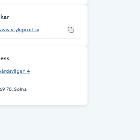
kar
ww.stylepixel.se
ess
Gårdsvägen 4
69 70, Solna