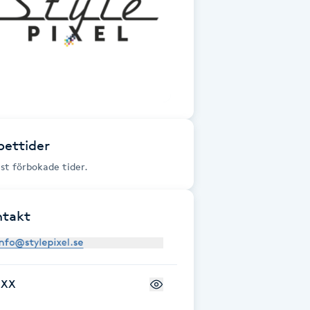
ettider
st förbokade tider.
ntakt
+XX