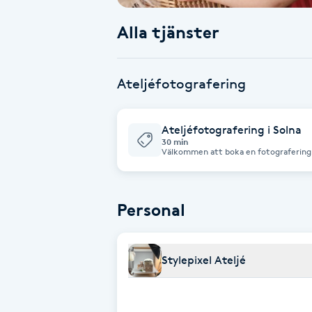
Alla tjänster
Babylights
Balayage
Ateljéfotografering
Bambumassage
Ateljéfotografering i Solna
30 min
Barber
Välkommen att boka en fotografering hos Stylepix
199kr för fotograferingen som pågår un
bilder du vill köpa i ett personligt we
tid per familj oavsett antal barn. För mer information om hur vi jobbar - besök
Barnklippning
stylepixel.se/stylepixel-atelje Varmt
Personal
BIAB
Stylepixel Ateljé
Blowout
Bottenfärg