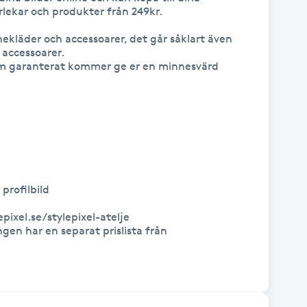
rlekar och produkter från 249kr. 

lånekläder och accessoarer, det går såklart även 
accessoarer.

m garanterat kommer ge er en minnesvärd 
profilbild

pixel.se/stylepixel-atelje

gen har en separat prislista från 