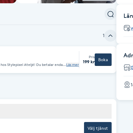
Län
w
1
Adr
Pris
Boka
199 kr
el Ateljé! Du betalar endast
Läs mer
der 30 minuter. Du väljer sedan vilka
bbgalleri online. Du behöver bara boka en
 välkommen!
1
Välj tjänst