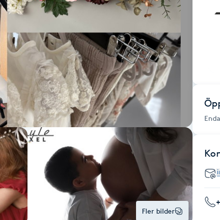
Öpp
Enda
Ko
Fler bilder