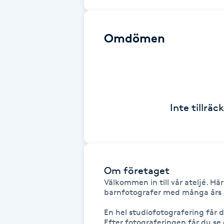
Brynformning
Omdömen
Brynfärgning
Brynplockning
Bröllopsuppsättning
Inte tillrä
C
Celluliter
Om företaget
Coachning
Välkommen in till vår ateljé. Här
barnfotografer med många års e
Color correction
En hel studiofotografering får d
Efter fotograferingen får du se d