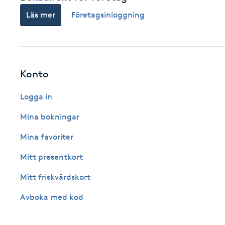
Fotsvamp
Läs mer
Företagsinloggning
Fotvård
Fransar
Konto
Logga in
Fransborttagning
Mina bokningar
Fransfärgning
Mina favoriter
Fransförlängning
Mitt presentkort
Mitt friskvårdskort
Fransförlängning Megavolym
Avboka med kod
Fransförlängning Volym