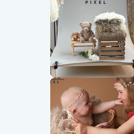
Alternativmedicin
Andningsmassage
Ansiktslyft utan kirurgi
Aromamassage
Ashtanga Yoga
Ayurveda
Ayurvedisk Massage
Ansiktsbehandling djuprengörande
B