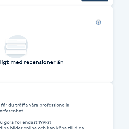
ckligt med recensioner än
 får du träffa våra professionella 
rfarenhet. 

u göra för endast 199kr!

ina bilder online och kan köpa till dina 