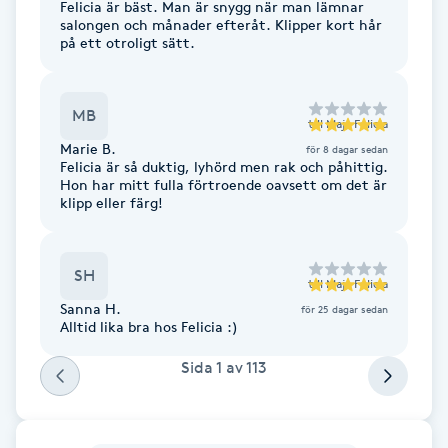
Felicia är bäst. Man är snygg när man lämnar
salongen och månader efteråt. Klipper kort hår
F
på ett otroligt sätt.
Face framing
MB
till
Maja Felicia
Faceliftmassage
Marie B.
för 8 dagar sedan
Felicia är så duktig, lyhörd men rak och påhittig.
Hon har mitt fulla förtroende oavsett om det är
Fet hårbotten
klipp eller färg!
Fettreducering
SH
till
Maja Felicia
Fibromassage
Sanna H.
för 25 dagar sedan
Alltid lika bra hos Felicia :)
Fillers
Sida
1
av
113
Fotmassage