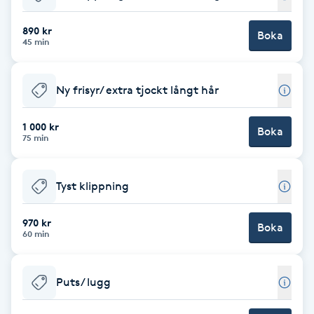
Babylights
890 kr
Boka
45 min
Balayage
Ny frisyr/ extra tjockt långt hår
Bambumassage
1 000 kr
Boka
75 min
Barber
Barnklippning
Tyst klippning
BIAB
970 kr
Boka
60 min
Blowout
Puts/ lugg
Bottenfärg