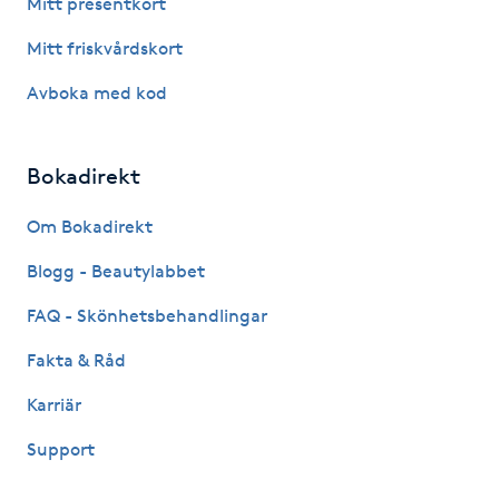
Mitt presentkort
Hot Stone Massage
Mitt friskvårdskort
Hot yoga
Avboka med kod
Hudföryngring
Bokadirekt
Huduppstramning
Om Bokadirekt
Hudvård
Blogg - Beautylabbet
FAQ - Skönhetsbehandlingar
Hyaluronsyra
Fakta & Råd
Hyperhidros
Karriär
Support
Hypnos