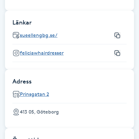
Fransk manikyr
Länkar
Fransrengöring
sueellengbg.se/
Frekvensterapi
feliciawhairdresser
Friskvård
Friskvårdsmassage
Adress
Frisör
Prinsgatan 2
Funktionsanalys
413 05, Göteborg
Färgning