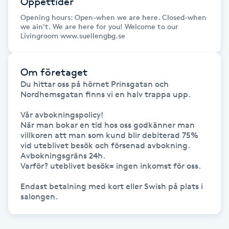
Öppettider
Föning
Opening hours: Open-when we are here. Closed-when
G
we ain’t. We are here for you! Welcome to our
Livingroom www.suellengbg.se
Gel naglar
Om företaget
Gelenaglar
Du hittar oss på hörnet Prinsgatan och 
Nordhemsgatan finns vi en halv trappa upp.

Gellack
Vår avbokningspolicy!

När man bokar en tid hos oss godkänner man 
villkoren att man som kund blir debiterad 75% 
Gellack med förstärkning
vid uteblivet besök och försenad avbokning. 
Avbokningsgräns 24h.

Gravidmassage
Varför? uteblivet besök= ingen inkomst för oss.

Endast betalning med kort eller Swish på plats i 
Gravidyoga
salongen. 
Gruppträning