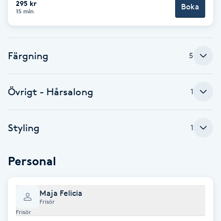
295 kr
Boka
15 min
Brynformning
Brynfärgning
Färgning
5
Brynplockning
Övrigt - Hårsalong
1
Bröllopsuppsättning
C
Styling
1
Celluliter
Personal
Coachning
Maja Felicia
Color correction
Frisör
Frisör