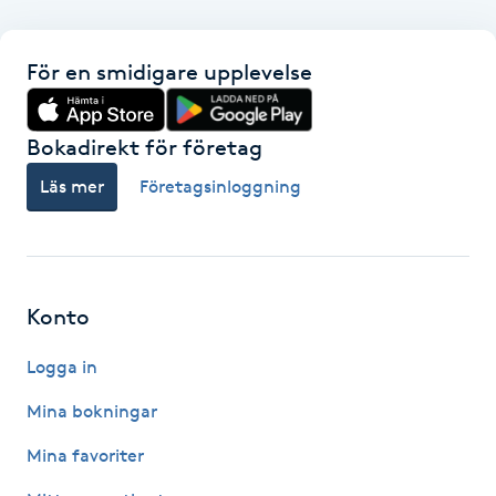
Gua Sha-massage
För en smidigare upplevelse
H
Hatha Yoga
Bokadirekt för företag
Läs mer
Företagsinloggning
Headspa
Healing
Konto
Herrklippning
Logga in
HIFU
Mina bokningar
Hollywood Peel
Mina favoriter