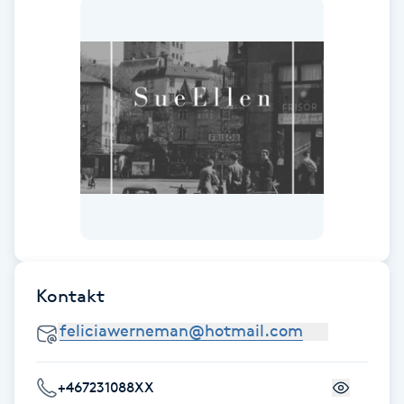
Fotsvamp
Fotvård
Fransar
Fransborttagning
Fransfärgning
Fransförlängning
Kontakt
Fransförlängning Megavolym
Fransförlängning Volym
+467231088XX