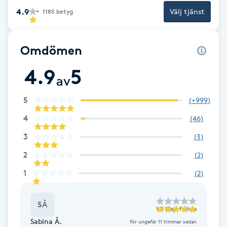
Cryoterapi
4.9
Välj tjänst
1185
betyg
D
Damklippning
Omdömen
4.9
5
Dermapen
av
Diamantslipning
5
(
+999
)
E
4
(
46
)
3
(
3
)
Enzympeeling
2
(
2
)
Extensions
1
(
2
)
Extensions borttagning
SÅ
till
Maja Felicia
Sabina Å.
för ungefär 11 timmar sedan
Eyeliner-tatuering