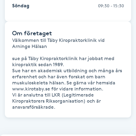
Söndag
09:30 - 15:30
Föning
G
Gel naglar
Om företaget
Välkommen till Täby Kiropraktorklinik vid 
Arninge Hälsan

Gelenaglar
sue på Täby Kiropraktorklinik har jobbat med 
Gellack
kiropraktik sedan 1989.

Sue har en akademisk utbildning och många års 
erfarenhet och har även forskat om barn 
Gellack med förstärkning
muskuloskeleta hälsan. Se gärna vår hemsida 
www.kirotaby.se för vidare information.

Vi är anslutna till LKR (Legitimerade 
Gravidmassage
Kiropraktorers Riksorganisation) och är 
ansvarsförsäkrade. 
Gravidyoga
Gruppträning