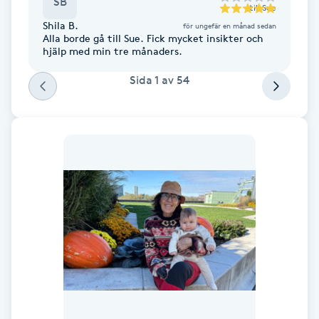
SB
till
Sue
F
Shila B.
för ungefär en månad sedan
Alla borde gå till Sue. Fick mycket insikter och
hjälp med min tre månaders.
Face framing
Sida
1
av
54
Faceliftmassage
Fet hårbotten
Fettreducering
Fibromassage
Fillers
Fotmassage