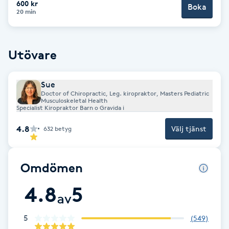
600 kr
Boka
20 min
Brynformning
Brynfärgning
Utövare
Brynplockning
Sue
Doctor of Chiropractic, Leg. kiropraktor, Masters Pediatric
Musculoskeletal Health
Bröllopsuppsättning
Specialist Kiropraktor Barn o Gravida i
C
4.8
Välj tjänst
632
betyg
Celluliter
Omdömen
Coachning
4.8
5
av
Color correction
5
(
549
)