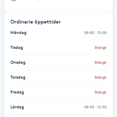
Fransk manikyr
Fransrengöring
Ordinarie öppettider
Måndag
09:00 - 13:00
Frekvensterapi
Tisdag
Stängt
Friskvård
Onsdag
Stängt
Friskvårdsmassage
Torsdag
Stängt
Frisör
Fredag
Stängt
Funktionsanalys
Lördag
09:30 - 15:30
Färgning