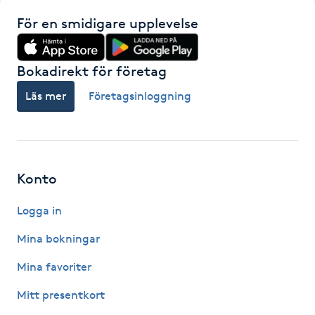
För en smidigare upplevelse
Gua Sha-massage
H
Bokadirekt för företag
Hatha Yoga
Läs mer
Företagsinloggning
Headspa
Healing
Konto
Herrklippning
Logga in
Mina bokningar
HIFU
Mina favoriter
Hollywood Peel
Mitt presentkort