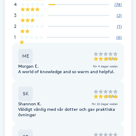
Cryoterapi
4
(
74
)
D
3
(
2
)
Damklippning
2
(
1
)
1
(
6
)
Dermapen
ME
till
Sue
Diamantslipning
Morgan E.
för 4 dagar sedan
E
A world of knowledge and so warm and helpful.
Enzympeeling
SK
till
Sue
Extensions
Shannon K.
för 22 dagar sedan
Väldigt vänlig med vår dotter och gav praktiska
övningar
Extensions borttagning
Eyeliner-tatuering