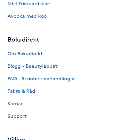
Mitt friskvårdskort
Hot Stone Massage
Avboka med kod
Hot yoga
Bokadirekt
Hudföryngring
Om Bokadirekt
Huduppstramning
Blogg - Beautylabbet
Hudvård
FAQ - Skönhetsbehandlingar
Fakta & Råd
Hyaluronsyra
Karriär
Hyperhidros
Support
Hypnos
Villkor