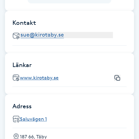
Fotsvamp
Kontakt
Fotvård
Fransar
Fransborttagning
Länkar
Fransfärgning
www.kirotaby.se
Fransförlängning
Adress
Fransförlängning Megavolym
Saluvägen 1
Fransförlängning Volym
187 66, Täby