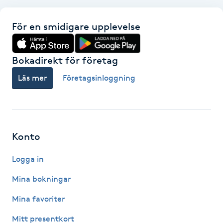
Hot Stone Massage
För en smidigare upplevelse
Hot yoga
Bokadirekt för företag
Hudföryngring
Läs mer
Företagsinloggning
Huduppstramning
Hudvård
Konto
Hyaluronsyra
Logga in
Hyperhidros
Mina bokningar
Mina favoriter
Hypnos
Mitt presentkort