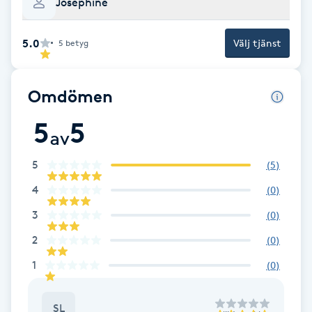
Josephine
Cryoterapi
D
5.0
Välj tjänst
5
betyg
Damklippning
Omdömen
Dermapen
5
5
av
Diamantslipning
E
5
(
5
)
4
(
0
)
Enzympeeling
3
(
0
)
Extensions
2
(
0
)
1
(
0
)
Extensions borttagning
SL
Eyeliner-tatuering