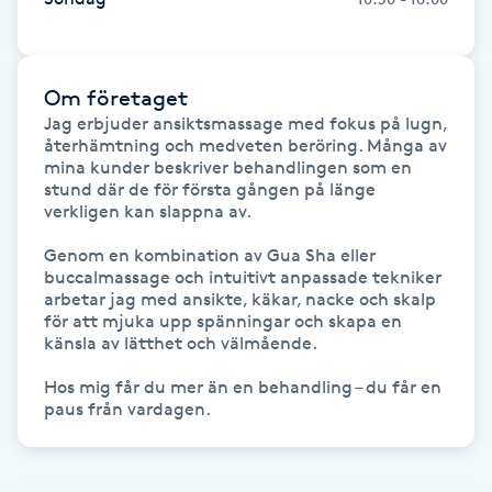
Gua Sha-massage
H
Om företaget
Jag erbjuder ansiktsmassage med fokus på lugn, 
Hatha Yoga
återhämtning och medveten beröring. Många av 
mina kunder beskriver behandlingen som en 
stund där de för första gången på länge 
Headspa
verkligen kan slappna av.

Genom en kombination av Gua Sha eller 
Healing
buccalmassage och intuitivt anpassade tekniker 
arbetar jag med ansikte, käkar, nacke och skalp 
Herrklippning
för att mjuka upp spänningar och skapa en 
känsla av lätthet och välmående.

HIFU
Hos mig får du mer än en behandling – du får en 
paus från vardagen.
Hollywood Peel