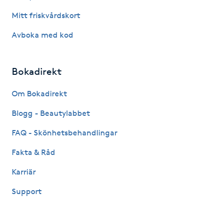
Hårborttagning
Mitt friskvårdskort
Hårbottenbehandling
Avboka med kod
Hårförlängning
Bokadirekt
Hårvård
Om Bokadirekt
Blogg - Beautylabbet
Hälsa
FAQ - Skönhetsbehandlingar
Hälsprickor
Fakta & Råd
I
Karriär
Idrottsmassage
Support
IPL