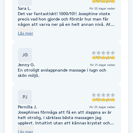
till
Josephine
F
Sara L.
för 20 dagar sedan
Det var fantastiskt! 1000/10!! Josephine visste
precis vad hon gjorde och förstår hur man får
Face framing
någon att varva ner på en helt annan nivå. Att
få en stressad tvåbarnsmamman att varva ner,
Läs mer
det är inte alla som kan… Tack igen ❤️
Faceliftmassage
JG
Fet hårbotten
till
Josephine
Jenny G.
för 21 dagar sedan
En otroligt avslappnande massage i lugn och
Fettreducering
skön miljö.
Fibromassage
PJ
till
Josephine
Fillers
Pernilla J.
för 25 dagar sedan
Josephines förmåga att få en att slappna av är
helt otrolig, i särklass bästa massagen jag
Fotmassage
upplevt. Intuitivt utan att kännas krystat och
man känner sig bekväm från första stund. Kan
Läs mer