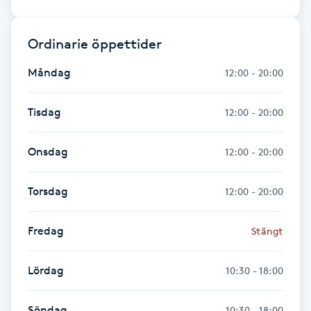
Föning
G
Ordinarie öppettider
Gel naglar
Måndag
12:00 - 20:00
Gelenaglar
Tisdag
12:00 - 20:00
Gellack
Onsdag
12:00 - 20:00
Gellack med förstärkning
Torsdag
12:00 - 20:00
Gravidmassage
Fredag
Stängt
Gravidyoga
Lördag
10:30 - 18:00
Gruppträning
Söndag
10:30 - 18:00