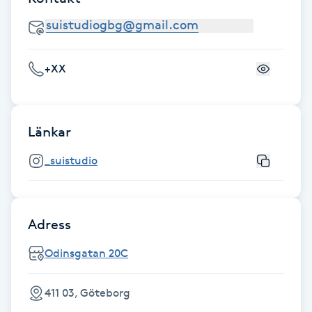
Fransk manikyr
Fransrengöring
+XX
Frekvensterapi
Länkar
Friskvård
_suistudio
Friskvårdsmassage
Frisör
Adress
Funktionsanalys
Odinsgatan 20C
Färgning
411 03, Göteborg