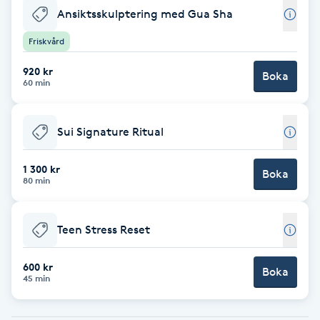
Ansiktsskulptering med Gua Sha
Babylights
Friskvård
Balayage
920 kr
Boka
60 min
Bambumassage
Sui Signature Ritual
Barber
1 300 kr
Boka
80 min
Barnklippning
BIAB
Teen Stress Reset
Blowout
600 kr
Boka
45 min
Bottenfärg