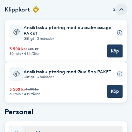
Klippkort
2
Brynformning
Brynfärgning
Ansiktsskulptering med buccalmassage
PAKET
Giltigt i 3 månader
Brynplockning
3 500 kr
3 680 kr
Köp
60 min
4 tillfällen
Bröllopsuppsättning
C
Ansiktsskulptering med Gua Sha PAKET
Giltigt i 3 månader
Celluliter
3 500 kr
3 680 kr
Köp
60 min
4 tillfällen
Coachning
Personal
Color correction