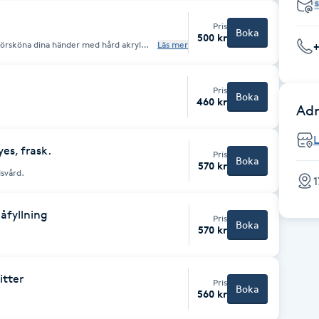
Pris
Boka
500 kr
försköna dina händer med hård akryl
Läs mer
tra kostnad tillkommer.
Pris
Boka
460 kr
Adr
yes, frask.
Pris
Boka
570 kr
dsvård.
1
åfyllning
Pris
Boka
570 kr
itter
Pris
Boka
560 kr