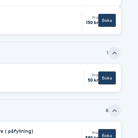
Pris
Boka
150 kr
1
Pris
Boka
50 kr
8
 ( påfyllning)
Pris
Boka
580 kr