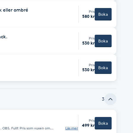
k eller ombré
Pris
Boka
580 kr
ack.
Pris
Boka
530 kr
Pris
Boka
530 kr
3
Pris
Boka
499 kr
k. OBS. Fullt Pris som vuxen om
Läs mer
2 år eller yngre.