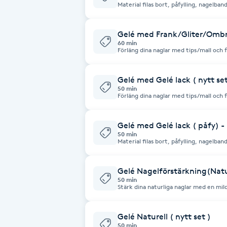
Material filas bort, påfylling, nagelbandsvård. - Vill du har design 
Vänligen lägg till tid 15 min, välj tjän
Fotsvamp
tillkommer.
Gelé med Frank/Gliter/Ombr
Fotvård
60 min
Förläng dina naglar med tips/mall och
nagelbandsvård inkl. - Vill du har design på naglarna. Vänligen lägg till tid 15
min, välj tjänst design eller dekoratio
Fransar
Gelé med Gelé lack ( nytt set
50 min
Förläng dina naglar med tips/mall och
Fransborttagning
nagelbandsvård och lätt handmassage. - Vill du har design på naglarna
Vänligen lägg till tid 15 min, välj tjän
tillkommer.
Gelé med Gelé lack ( påfy) -
Fransfärgning
50 min
Material filas bort, påfylling, nagelbandsvård. - Vill du har design 
Vänligen lägg till tid 15 min, välj tjän
Fransförlängning
tillkommer.
Gelé Nagelförstärkning(Natu
50 min
Fransförlängning Megavolym
Stärk dina naturliga naglar med en mi
inkl. färg. IBD Gel är en mild och skon
den egna nageln och inte skadar din nag
bygga upp den naturliga nageln. Inkl. G
Fransförlängning Volym
Gelé Naturell ( nytt set )
50 min