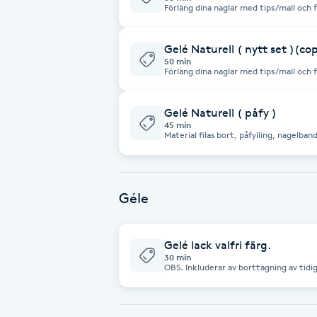
Förläng dina naglar med tips/mall och
nagelbandsvård.
Fransk manikyr
Gelé Naturell ( nytt set )(co
Fransrengöring
50 min
Förläng dina naglar med tips/mall och
nagelbandsvård.
Frekvensterapi
Gelé Naturell ( påfy )
45 min
Material filas bort, påfylling, nagelba
Friskvård
Friskvårdsmassage
Géle
Frisör
Gelé lack valfri färg.
Funktionsanalys
30 min
OBS. Inkluderar av borttagning av tidi
Färgning