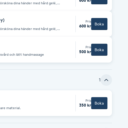
600 kr
 försköna dina händer med hård gelé,
py)
Pris
Boka
600 kr
 försköna dina händer med hård gelé,
Pris
Boka
500 kr
ndsvård och lätt handmassage
1
Pris
Boka
350 kr
gare material.