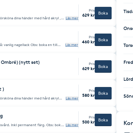
Pris
Tisd
Boka
629 kr
försköna dina händer med hård akryl ,
Läs mer
Ons
amla material Extra kostnad
Pris
Boka
460 kr
Läs mer
Tor
.
( Ombré)(nytt set)
Fre
Pris
Boka
629 kr
Lör
t )
Pris
Boka
580 kr
Sön
försköna dina händer med hård akryl
Läs mer
koration. Extra kostnad tillkommer.
ng
Pris
Boka
500 kr
Ko
d. Inkl permanent färg. Obs: boka
Läs mer
terial