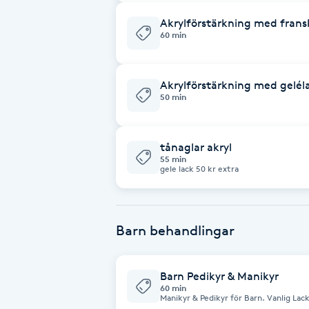
Akrylförstärkning med frans
Brynformning
60 min
Brynfärgning
Akrylförstärkning med gelél
50 min
Brynplockning
Bröllopsuppsättning
tånaglar akryl
55 min
C
gele lack 50 kr extra
Celluliter
Barn behandlingar
Coachning
Barn Pedikyr & Manikyr
Color correction
60 min
Manikyr & Pedikyr för Barn. Vanlig Lac
använder gellack färg. För barn som är 1