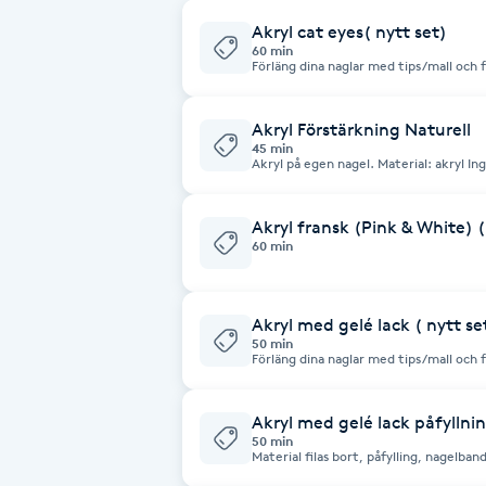
Alternativmedicin
Akryl cat eyes( nytt set)
60 min
Förläng dina naglar med tips/mall och 
Andningsmassage
nagelbandsvård., - Vill du har design på naglarna. Vänligen lägg till tid 15 min,
välj tjänst design eller dekoration. Obs: boka en till borttagning om du har
gamla material en till borttagning om du har g
tillkommer.
Akryl Förstärkning Naturell
Ansiktslyft utan kirurgi
45 min
Akryl på egen nagel. Material: akryl Ingå: vanlig nagellack Obs: boka en till
borttagning om du har gamla material
Aromamassage
Akryl fransk (Pink & White) 
60 min
Ashtanga Yoga
Ayurveda
Akryl med gelé lack ( nytt se
50 min
Förläng dina naglar med tips/mall och 
nagelbandsvård. inkl. färger. - Vill du har design på naglarna. Vänligen lägg till
Ayurvedisk Massage
tid 15 min, välj tjänst design eller de
Akryl med gelé lack påfyllni
50 min
Ansiktsbehandling djuprengörande
Material filas bort, påfylling, nagelbandsvår
en till borttagning om du har gamla ma
B