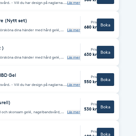
på naglarna.
Läs mer
st design eller dekoration. Extra kostnad
e (Nytt set)
Pris
Boka
680 kr
 försköna dina händer med hård gelé,
Läs mer
n. Extra kostnad tillkommer.
 )
Pris
Boka
630 kr
 försköna dina händer med hård gelé,
Läs mer
.
st design eller dekoration. Extra kostnad
 IBD Gel
Pris
Boka
550 kr
på naglarna.
Läs mer
st design eller dekoration. Extra kostnad
rell)
Pris
Boka
530 kr
ld och skonsam gelé, nagelbandsvård,
Läs mer
sam gel som används till att förstärka
el. Den hjälper till att stärka och
ellack färger.
Pris
Boka