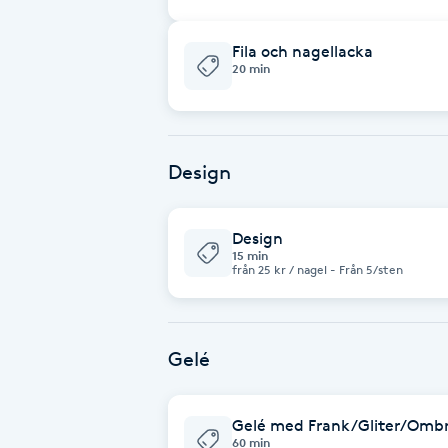
Eyeliner-tatuering
F
Fila och nagellacka
20 min
Face framing
Faceliftmassage
Design
Fet hårbotten
Design
Fettreducering
15 min
från 25 kr / nagel - Från 5/sten
Fibromassage
Gelé
Fillers
Fotmassage
Gelé med Frank/Gliter/Ombre
60 min