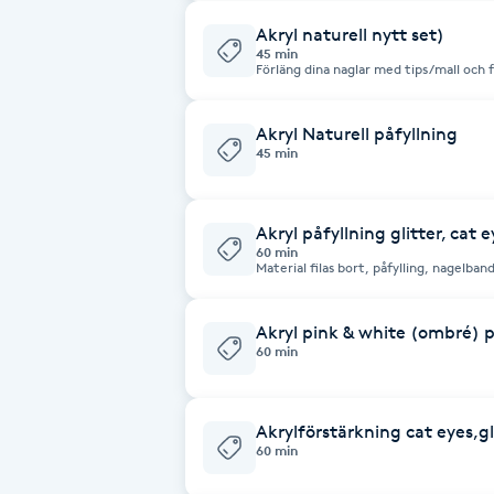
Akryl naturell nytt set)
Babylights
45 min
Förläng dina naglar med tips/mall och 
nagelbandsvård. - Vill du har design på naglarna. Vänligen lägg till tid 15 min,
välj tjänst design eller dekoration. Ex
Balayage
Akryl Naturell påfyllning
45 min
Bambumassage
Barber
Akryl påfyllning glitter, cat e
60 min
Material filas bort, påfylling, nagelban
Barnklippning
Akryl pink & white (ombré) p
60 min
BIAB
Blowout
Akrylförstärkning cat eyes,gl
60 min
Bottenfärg