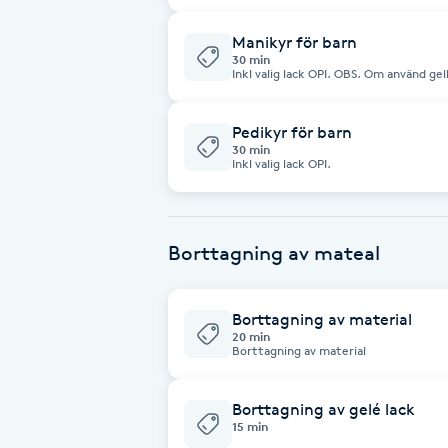
Cryoterapi
Manikyr för barn
D
30 min
Inkl valig lack OPI. OBS. Om använd gell
Damklippning
Pedikyr för barn
Dermapen
30 min
Inkl valig lack OPI.
Diamantslipning
E
Borttagning av mateal
Enzympeeling
Borttagning av material
20 min
Extensions
Borttagning av material
Extensions borttagning
Borttagning av gelé lack
15 min