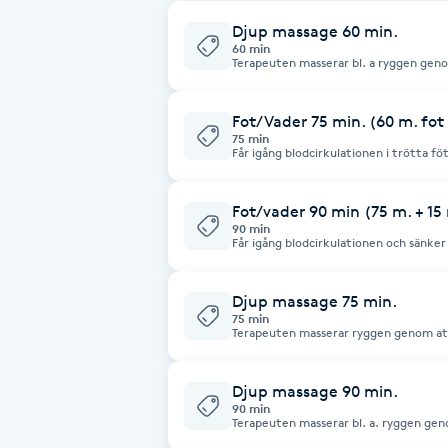
Cryoterapi
Djup massage 60 min.
D
60 min
Terapeuten masserar bl. a ryggen gen
Damklippning
Fot/Vader 75 min. (60 m. fot
75 min
Dermapen
Får igång blodcirkulationen i trötta f
kramper och sänker kroppens stressni
Diamantslipning
Fot/vader 90 min (75 m. + 1
90 min
E
Får igång blodcirkulationen och sänker
Enzympeeling
Djup massage 75 min.
75 min
Terapeuten masserar ryggen genom at
Extensions
Djup massage 90 min.
Extensions borttagning
90 min
Terapeuten masserar bl. a. ryggen ge