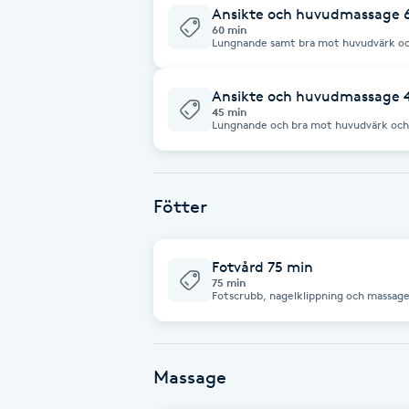
Ansikte och huvudmassage 
60 min
Brynformning
Lungnande samt bra mot huvudvärk oc
Brynfärgning
Ansikte och huvudmassage 
45 min
Lungnande och bra mot huvudvärk och
Brynplockning
Bröllopsuppsättning
Fötter
C
Celluliter
Fotvård 75 min
75 min
Fotscrubb, nagelklippning och massage
fötternas "form". Men jag har lagt på 1
Coachning
det. Gäller tills vidare.
Color correction
Massage