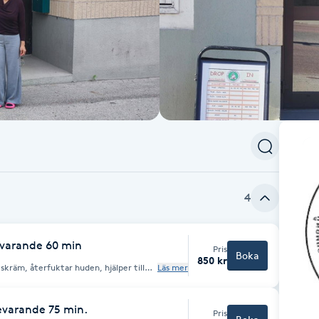
4
varande 60 min
Pris
Boka
850 kr
kräm, återfuktar huden, hjälper till
Läs mer
s och förebygger torr hud.
evarande 75 min.
Pris