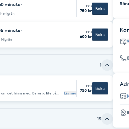
Sön
60 minuter
Pris
Boka
750 kr
h migrän.
Ko
45 minuter
Pris
Boka
600 kr
 Migrän
1
Adr
Pris
Boka
750 kr
 om det hinns med. Beror ju lite på
Läs mer
5 fria min. Startrabatt kan man kalla
8
15