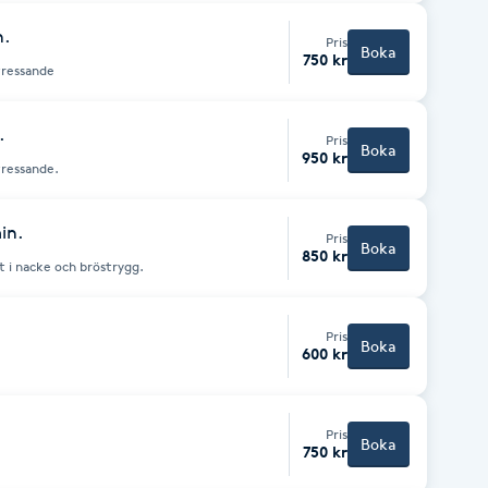
n.
Pris
Boka
750 kr
tressande
.
Pris
Boka
950 kr
tressande.
in.
Pris
Boka
850 kr
t i nacke och bröstrygg.
Pris
Boka
600 kr
Pris
Boka
750 kr