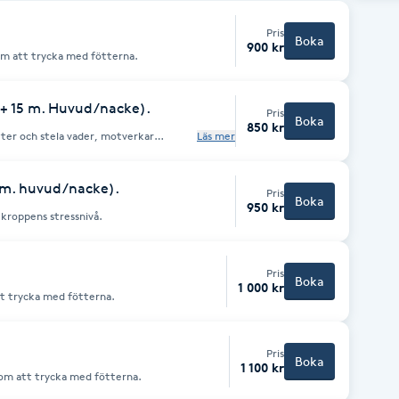
Pris
Boka
900 kr
om att trycka med fötterna.
 + 15 m. Huvud/nacke).
Pris
Boka
850 kr
ötter och stela vader, motverkar
Läs mer
vå.
5 m. huvud/nacke).
Pris
Boka
950 kr
 kroppens stressnivå.
Pris
Boka
1 000 kr
t trycka med fötterna.
Pris
Boka
1 100 kr
nom att trycka med fötterna.