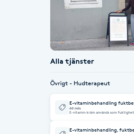
Alternativmedicin
Andningsmassage
Ansiktslyft utan kirurgi
Aromamassage
Alla tjänster
Ashtanga Yoga
Övrigt - Hudterapeut
Ayurveda
E-vitaminbehandling fuktbe
Ayurvedisk Massage
60 min
E-vitamin kräm används som fuktighets
att bevara hudens naturliga fuktbalan
Ansiktsbehandling djuprengörande
E-vitaminbehandling, fuktb
B