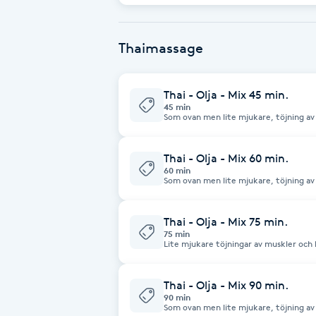
Fransk manikyr
Thaimassage
Fransrengöring
Thai - Olja - Mix 45 min.
Frekvensterapi
45 min
Som ovan men lite mjukare, töjning av 
Friskvård
Thai - Olja - Mix 60 min.
60 min
Friskvårdsmassage
Som ovan men lite mjukare, töjning av 
Frisör
Thai - Olja - Mix 75 min.
75 min
Lite mjukare töjningar av muskler och 
Funktionsanalys
Thai - Olja - Mix 90 min.
Färgning
90 min
Som ovan men lite mjukare, töjning av 