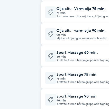
Fotsvamp
Olja alt. - Varm olja 75 min.
75 min
Som ovan men lite mjukare, töjning av 
Fotvård
Olja alt. - varm olja 90 min.
Fransar
90 min
Mjukare töjning av muskler och leder.
Fransborttagning
Sport Massage 60 min.
60 min
Kraftfullt med hårda grepp och töjning
Fransfärgning
Sport Massage 75 min.
Fransförlängning
75 min
Kraftfullt med hårda grepp och töjning
Fransförlängning Megavolym
Sport Massage 90 min
90 min
Fransförlängning Volym
Kraftfullt med hårda grepp och töjning