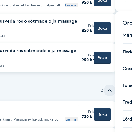
Boka
950 kr
kräm, återfuktar huden, hjälper till
Läs mer
s och förebygger torr hud.
urveda ros o sötmadelolja massage
Ord
Pris
Boka
850 kr
Mån
iskt.
urveda ros sötmandelolja massage
Tisd
Pris
Boka
950 kr
skt.
Ons
Tor
3
Fre
Pris
Boka
750 kr
Lör
e kräm. Massaga av huvud, nacke och
Läs mer