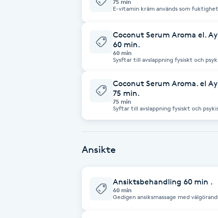
75 min
E-vitamin kräm används som fuktighets
att bevara hudens naturliga fuktbalan
Babylights
Coconut Serum Aroma el. Ay
60 min.
Balayage
60 min
Sysftar till avslappning fysiskt och psyk
Bambumassage
Coconut Serum Aroma. el Ay
75 min.
75 min
Barber
Syftar till avslappning fysiskt och psyki
Barnklippning
Ansikte
BIAB
Ansiktsbehandling 60 min .
Blowout
60 min
Gedigen ansiksmassage med välgörand
axlar. lungnande
Bottenfärg