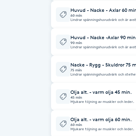
Eyeliner-tatuering
Huvud - Nacke - Axlar 60 mi
F
60 min
Lindrar spänningshuvudvärk och är avs
Face framing
Huvud - Nacke -Axlar 90 min
Faceliftmassage
90 min
Lindrar spänningshuvudvärk och är avs
Fet hårbotten
Nacke - Rygg - Skuldror 75 m
75 min
Lindrar spänningshuvudvärk och stelhe
Fettreducering
Olja alt. - varm olja 45 min.
Fibromassage
45 min
Mjukare töjning av muskler och leder.
Fillers
Olja alt. - varm olja 60 min.
60 min
Fotmassage
Mjukare töjning av muskler och leder.