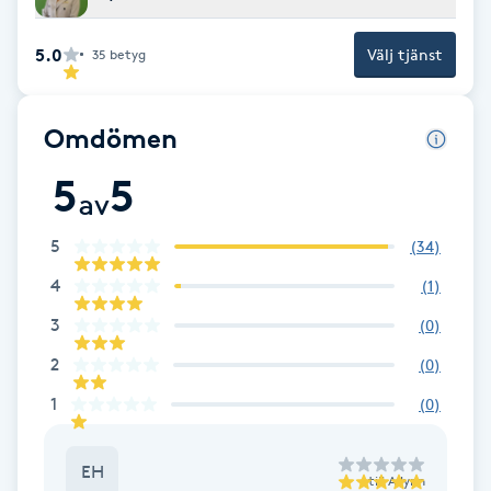
Fransk manikyr
5.0
Välj tjänst
35
betyg
Fransrengöring
Omdömen
Frekvensterapi
5
5
av
Friskvård
5
(
34
)
Friskvårdsmassage
4
(
1
)
3
(
0
)
Frisör
2
(
0
)
Funktionsanalys
1
(
0
)
Färgning
EH
till
Ailynn