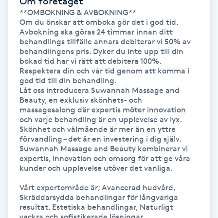
Om företaget
**OMBOKNING & AVBOKNING**

IPL hårborttagning
Om du önskar att omboka gör det i god tid. 
Avbokning ska göras 24 timmar innan ditt 
behandlings tillfälle annars debiterar vi 50% av 
IR-massage
behandlingens pris. Dyker du inte upp till din 
J
bokad tid har vi rätt att debitera 100%. 
Respektera din och vår tid genom att komma i 
god tid till din behandling.

Japansk massage
Låt oss introducera Suwannah Massage and 
K
Beauty, en exklusiv skönhets- och 
massagesalong där expertis möter innovation 
och varje behandling är en upplevelse av lyx. 
K18
Skönhet och välmående är mer än en yttre 
förvandling – det är en investering i dig själv. 
Suwannah Massage and Beauty kombinerar vi 
Katun fransar
expertis, innovation och omsorg för att ge våra 
kunder och upplevelse utöver det vanliga.

Kemisk peeling
Vårt expertområde är; Avancerad hudvård, 
Skräddarsydda behandlingar för långvariga 
Keratinbehandling
resultat. Estetiska behandlingar, Naturligt 
vackra och sofistikerade lösningar.
