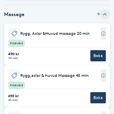
Brynformning
Massage
9
Brynfärgning
Rygg, Axlar &Huvud massage 30 min
Brynplockning
Friskvård
Bröllopsuppsättning
490 kr
Boka
30 min
C
Celluliter
Rygg,axlar & huvud Massage 45 min
Friskvård
Coachning
690 kr
Boka
45 min
Color correction