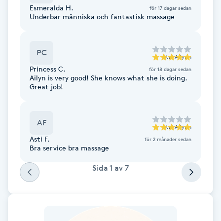
Esmeralda H.
för 17 dagar sedan
Föning
Underbar människa och fantastisk massage
G
Gel naglar
PC
till
Ailynn
Princess C.
för 18 dagar sedan
Gelenaglar
Ailyn is very good! She knows what she is doing.
Great job!
Gellack
AF
till
Ailynn
Gellack med förstärkning
Asti F.
för 2 månader sedan
Bra service bra massage
Gravidmassage
Sida
1
av
7
Gravidyoga
Gruppträning