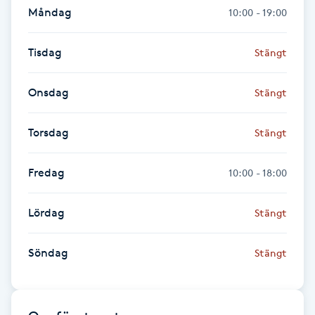
Hårborttagning
Måndag
10:00 - 19:00
Hårbottenbehandling
Tisdag
Stängt
Hårförlängning
Onsdag
Stängt
Hårvård
Torsdag
Stängt
Hälsa
Fredag
10:00 - 18:00
Hälsprickor
Lördag
Stängt
I
Söndag
Stängt
Idrottsmassage
IPL