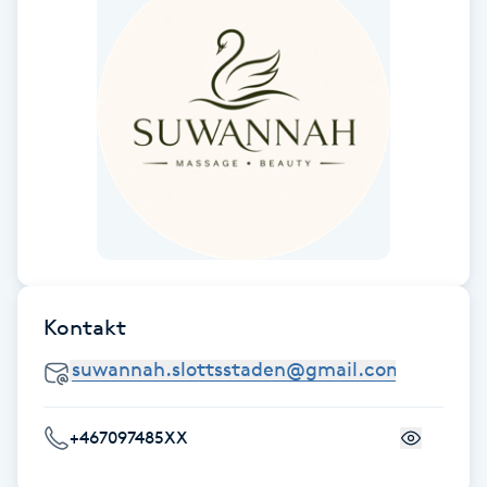
Gua Sha-massage
H
Hatha Yoga
Headspa
Healing
Herrklippning
Kontakt
HIFU
+467097485XX
Hollywood Peel