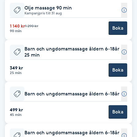
Olje massage 90 min
F
Kampanjpris till 31 aug
Face framing
1 140 kr
1 290 kr
Boka
90 min
Faceliftmassage
Barn och ungdomsmassage åldern 6–18år
25 min
Fet hårbotten
349 kr
Boka
25 min
Fettreducering
Fibromassage
Barn och ungdomsmassage åldern 6–18år
Fillers
499 kr
Boka
45 min
Fotmassage
Barn och ungdomsmassage åldern 6–18år