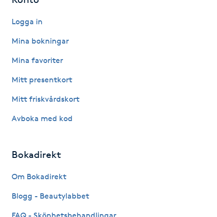
Kosmetisk tatuering
Logga in
Kostrådgivning
Mina bokningar
Mina favoriter
Kroppsinpackning
Mitt presentkort
Kroppspeeling
Mitt friskvårdskort
Avboka med kod
Käkledsbehandling
Kärlbehandling
Bokadirekt
L
Om Bokadirekt
Laserbehandling
Blogg - Beautylabbet
Lashlift Keratin
FAQ - Skönhetsbehandlingar