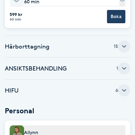
60 min
Fotsvamp
599 kr
Boka
60 min
Fotvård
Fransar
Hårborttagning
15
Fransborttagning
ANSIKTSBEHANDLING
1
Fransfärgning
HIFU
6
Fransförlängning
Fransförlängning Megavolym
Personal
Fransförlängning Volym
Ailynn