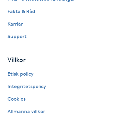
Fakta & Råd
LED-ljusterapi
Karriär
Liktornar
Support
LPG
Villkor
LPG-behandling
Etisk policy
LPG-massage
Integritetspolicy
Cookies
Luggklippning
Allmänna villkor
Lymfmassage
Läpptatuering