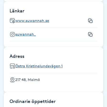
Hot Stone Massage
Länkar
Hot yoga
www.suwannah.se
Hudföryngring
suwannah_
Huduppstramning
Adress
Hudvård
Östra Kristinelundsvägen 1
Hyaluronsyra
217 48, Malmö
Hyperhidros
Hypnos
Ordinarie öppettider