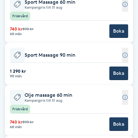
Cryoterapi
Sport Massage 60 min
Kampanjpris till 31 aug
D
Friskvård
Damklippning
740 kr
890 kr
Boka
60 min
Dermapen
Sport Massage 90 min
Diamantslipning
E
1 290 kr
Boka
90 min
Enzympeeling
Olje massage 60 min
Kampanjpris till 31 aug
Extensions
Friskvård
Extensions borttagning
740 kr
890 kr
Boka
60 min
Eyeliner-tatuering