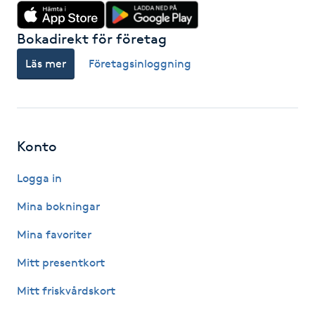
IPL hårborttagning
Bokadirekt för företag
Läs mer
Företagsinloggning
IR-massage
J
Japansk massage
K
Konto
K18
Logga in
Mina bokningar
Katun fransar
Mina favoriter
Kemisk peeling
Mitt presentkort
Mitt friskvårdskort
Keratinbehandling