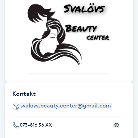
Gua Sha-massage
H
Hatha Yoga
Headspa
Healing
Herrklippning
Kontakt
HIFU
Hollywood Peel
073-816 56 XX