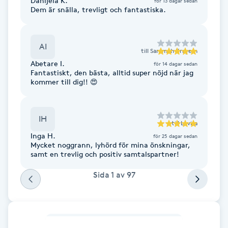
Danijela K.
för 13 dagar sedan
Dem är snälla, trevligt och fantastiska.
Föning
G
AI
Gel naglar
till
Sammah Krayem
Abetare I.
för 14 dagar sedan
Fantastiskt, den bästa, alltid super nöjd när jag
Gelenaglar
kommer till dig!! 😍
Gellack
IH
till
Lovisa
Inga H.
Gellack med förstärkning
för 25 dagar sedan
Mycket noggrann, lyhörd för mina önskningar,
samt en trevlig och positiv samtalspartner!
Gravidmassage
Sida
1
av
97
Gravidyoga
Gruppträning