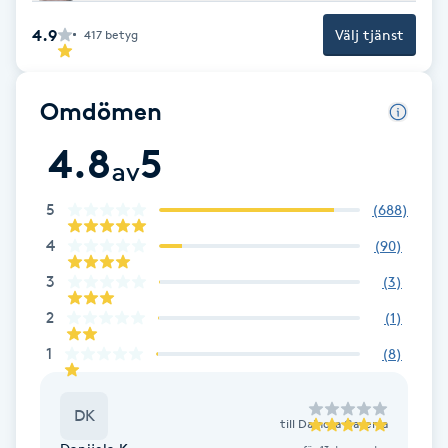
Fransk manikyr
4.9
Välj tjänst
417
betyg
Fransrengöring
Omdömen
Frekvensterapi
4.8
5
av
Friskvård
5
(
688
)
Friskvårdsmassage
4
(
90
)
3
(
3
)
Frisör
2
(
1
)
1
(
8
)
Funktionsanalys
Färgning
DK
till
Dainora Gavenia