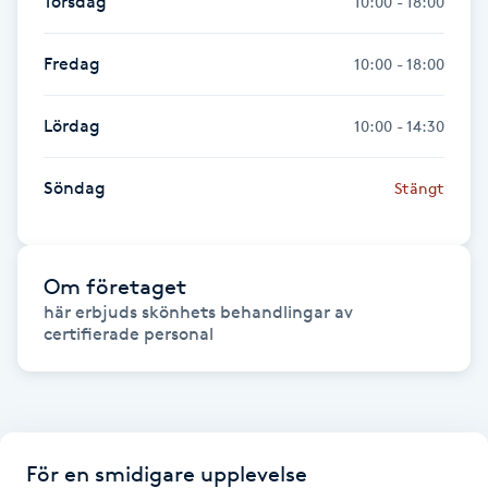
Torsdag
10:00 - 18:00
Hårborttagning
Fredag
10:00 - 18:00
Hårbottenbehandling
Lördag
10:00 - 14:30
Hårförlängning
Söndag
Stängt
Hårvård
Hälsa
Om företaget
här erbjuds skönhets behandlingar av 
Hälsprickor
certifierade personal
I
Idrottsmassage
IPL
För en smidigare upplevelse