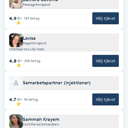
Massageterapeut
Fotsvamp
4.9
Välj tjänst
129
betyg
Fotvård
Fransar
Lovisa
Nagelterapeut
Utbildad hos Lilly Nails
Fransborttagning
4.8
Välj tjänst
208
betyg
Fransfärgning
Samarbetspartner (injektioner)
Fransförlängning
4.7
Välj tjänst
36
betyg
Fransförlängning Megavolym
Fransförlängning Volym
Sammah Krayem
Certifierad behandlare