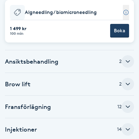
Babylights
Algneedling/ biomicroneedling
Balayage
1 499 kr
Boka
100 min
Bambumassage
Ansiktsbehandling
2
Barber
Barnklippning
Brow lift
2
BIAB
Fransförlägning
12
Blowout
Injektioner
14
Bottenfärg