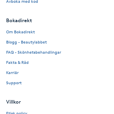
Avboka med kod
Kinesiologi
Bokadirekt
Kinesisk medicin
Om Bokadirekt
Kiropraktik
Blogg - Beautylabbet
Klangmassage
FAQ - Skönhetsbehandlingar
Fakta & Råd
Klippning
Karriär
Klippning & Slingor
Support
Klippning ungdom
Villkor
Koppningsmassage
Etisk policy