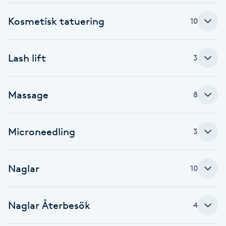
Brynformning
Kosmetisk tatuering
10
Brynfärgning
Lash lift
3
Brynplockning
Massage
8
Bröllopsuppsättning
C
Microneedling
3
Celluliter
Naglar
10
Coachning
Color correction
Naglar Återbesök
4