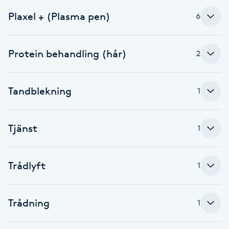
Cryoterapi
Plaxel + (Plasma pen)
6
D
Damklippning
Protein behandling (hår)
2
Dermapen
Tandblekning
1
Diamantslipning
E
Tjänst
1
Enzympeeling
Trådlyft
1
Extensions
Extensions borttagning
Trådning
1
Eyeliner-tatuering