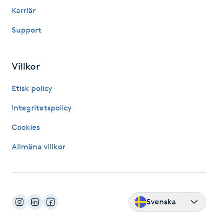
Karriär
Gua Sha-massage
Support
H
Hatha Yoga
Villkor
Headspa
Etisk policy
Integritetspolicy
Healing
Cookies
Herrklippning
Allmäna villkor
HIFU
Hollywood Peel
Svenska