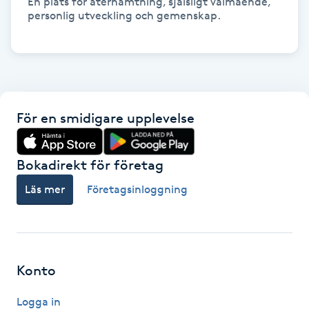
En plats för återhämtning, själsligt välmående, 
Fransk manikyr
personlig utveckling och gemenskap. 

Fransrengöring
Frekvensterapi
För en smidigare upplevelse
Friskvård
Bokadirekt för företag
Friskvårdsmassage
Läs mer
Företagsinloggning
Frisör
Funktionsanalys
Konto
Färgning
Logga in