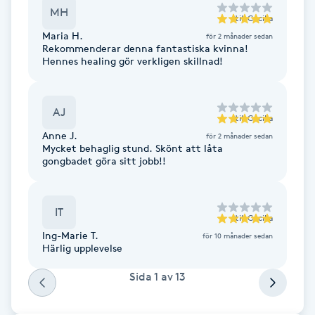
Cryoterapi
MH
till
Cecilia
D
Maria H.
för 2 månader sedan
Rekommenderar denna fantastiska kvinna!
Damklippning
Hennes healing gör verkligen skillnad!
Dermapen
AJ
till
Cecilia
Anne J.
för 2 månader sedan
Diamantslipning
Mycket behaglig stund. Skönt att låta
E
gongbadet göra sitt jobb!!
Enzympeeling
IT
till
Cecilia
Extensions
Ing-Marie T.
för 10 månader sedan
Härlig upplevelse
Extensions borttagning
Sida
1
av
13
Eyeliner-tatuering