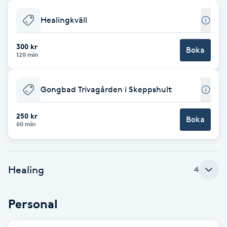
Babylights
Healingkväll
Balayage
300 kr
Boka
120 min
Bambumassage
Gongbad Trivagården i Skeppshult
Barber
250 kr
Boka
60 min
Barnklippning
BIAB
Healing
4
Blowout
Personal
Bottenfärg