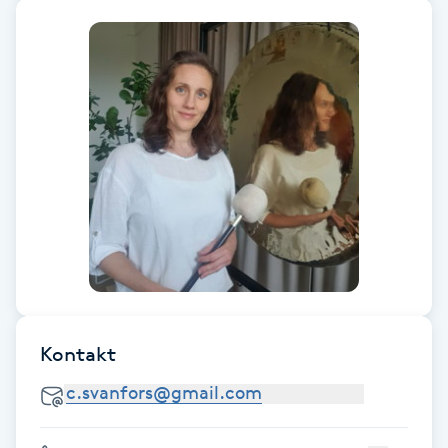
F
Face framing
Faceliftmassage
Fet hårbotten
Fettreducering
Fibromassage
Kontakt
Fillers
Fotmassage