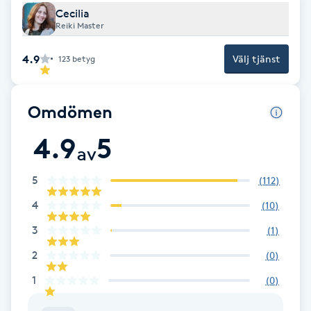
Cecilia
Brynformning
Reiki Master
4.9
Välj tjänst
123
betyg
Brynfärgning
Brynplockning
Omdömen
4.9
5
Bröllopsuppsättning
av
C
5
(
112
)
Celluliter
4
(
10
)
3
(
1
)
Coachning
2
(
0
)
Color correction
1
(
0
)