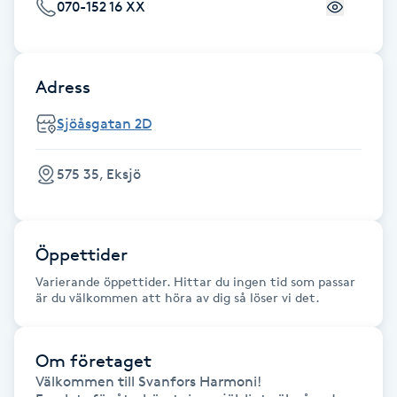
070-152 16 XX
Fotsvamp
Fotvård
Adress
Fransar
Sjöåsgatan 2D
Fransborttagning
575 35, Eksjö
Fransfärgning
Öppettider
Fransförlängning
Varierande öppettider. Hittar du ingen tid som passar
är du välkommen att höra av dig så löser vi det.
Fransförlängning Megavolym
Om företaget
Fransförlängning Volym
Välkommen till Svanfors Harmoni!
