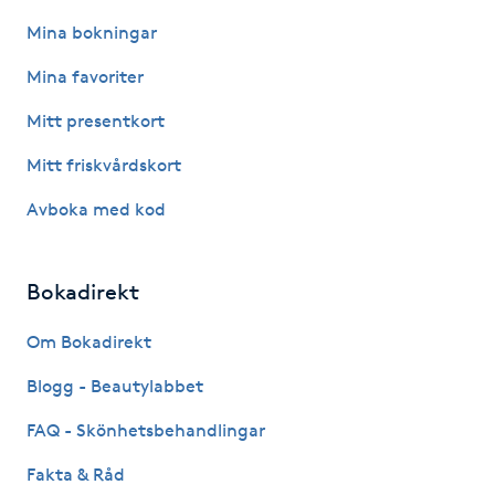
Föning
Mina bokningar
G
Mina favoriter
Gel naglar
Mitt presentkort
Mitt friskvårdskort
Gelenaglar
Avboka med kod
Gellack
Bokadirekt
Gellack med förstärkning
Om Bokadirekt
Gravidmassage
Blogg - Beautylabbet
Gravidyoga
FAQ - Skönhetsbehandlingar
Fakta & Råd
Gruppträning