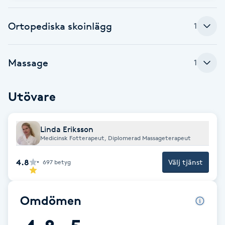
Brynformning
Ortopediska skoinlägg
1
Brynfärgning
Massage
1
Brynplockning
Utövare
Bröllopsuppsättning
C
Linda Eriksson
Medicinsk Fotterapeut, Diplomerad Massageterapeut
Celluliter
4.8
Välj tjänst
697
betyg
Coachning
Omdömen
Color correction