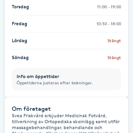
Föning
Torsdag
11:00 - 19:00
G
Fredag
10:30 - 18:00
Gel naglar
Lördag
Stängt
Gelenaglar
Söndag
Stängt
Gellack
Info om öppettider
Gellack med förstärkning
Öppetiderna justeras efter bokningar.
Gravidmassage
Om företaget
Gravidyoga
Svea Friskvård erbjuder Medicinsk Fotvård, 
tillverkning av Ortopediska skoinlägg samt utför 
massagebehandlingar, behandlande och 
Gruppträning