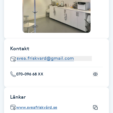
Fotsvamp
Fotvård
Fransar
Fransborttagning
Kontakt
Fransfärgning
070-096 68 XX
Fransförlängning
Fransförlängning Megavolym
Länkar
Fransförlängning Volym
www.sveafriskvård.se