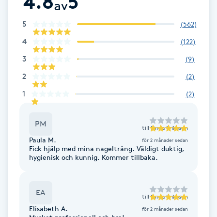
4.8
5
av
Cryoterapi
D
5
(
562
)
Damklippning
4
(
122
)
3
(
9
)
Dermapen
2
(
2
)
1
(
2
)
Diamantslipning
E
PM
till
Linda Eriksson
Enzympeeling
Paula M.
för 2 månader sedan
Fick hjälp med mina nageltrång. Väldigt duktig,
hygienisk och kunnig. Kommer tillbaka.
Extensions
Extensions borttagning
EA
till
Linda Eriksson
Elisabeth A.
för 2 månader sedan
Eyeliner-tatuering