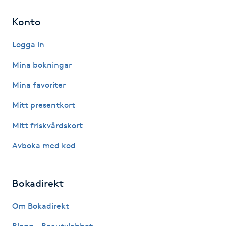
Hot Stone Massage
Konto
Hot yoga
Logga in
Hudföryngring
Mina bokningar
Mina favoriter
Huduppstramning
Mitt presentkort
Hudvård
Mitt friskvårdskort
Avboka med kod
Hyaluronsyra
Hyperhidros
Bokadirekt
Hypnos
Om Bokadirekt