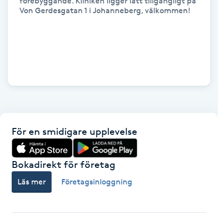
förebyggande. Kliniken ligger lätt tillgängligt på 
Von Gerdesgatan 1 i Johanneberg, välkommen!

Gua Sha-massage
H
Hatha Yoga
Headspa
Healing
För en smidigare upplevelse
Herrklippning
Bokadirekt för företag
HIFU
Läs mer
Företagsinloggning
Hollywood Peel