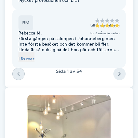
Mycket professionell och bra!
F
RM
Face framing
till
Linda Eriksson
Rebecca M.
för 3 månader sedan
Första gången på salongen i Johanneberg men
Faceliftmassage
inte första besöket och det kommer bli fler.
Linda är så duktig på det hon gör och fötterna
blir Babylena samt smärtfria! Rekommenderar
Fet hårbotten
Läs mer
varmt!
Sida
1
av
54
Fettreducering
Fibromassage
Fillers
Fotmassage