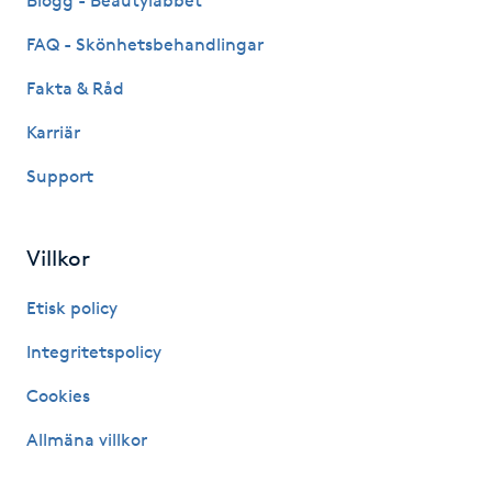
Blogg - Beautylabbet
Hårborttagning
FAQ - Skönhetsbehandlingar
Hårbottenbehandling
Fakta & Råd
Karriär
Hårförlängning
Support
Hårvård
Villkor
Hälsa
Etisk policy
Hälsprickor
Integritetspolicy
I
Cookies
Idrottsmassage
Allmäna villkor
IPL