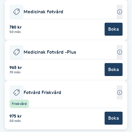
Babylights
Medicinsk fotvård
Balayage
780 kr
Boka
50 min
Bambumassage
Medicinsk Fotvård -Plus
Barber
965 kr
Boka
70 min
Barnklippning
Fotvård Friskvård
BIAB
Friskvård
Blowout
975 kr
Boka
50 min
Bottenfärg