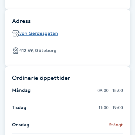
Fransk manikyr
Adress
Fransrengöring
von Gerdesgatan
Frekvensterapi
412 59, Göteborg
Friskvård
Friskvårdsmassage
Ordinarie öppettider
Måndag
Frisör
09:00 - 18:00
Funktionsanalys
Tisdag
11:00 - 19:00
Färgning
Onsdag
Stängt