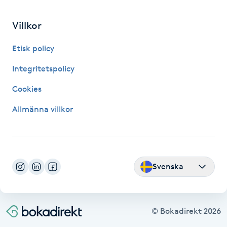
IPL hårborttagning
Villkor
IR-massage
Etisk policy
J
Integritetspolicy
Japansk massage
Cookies
K
Allmänna villkor
K18
Katun fransar
Svenska
Kemisk peeling
© Bokadirekt
2026
Keratinbehandling