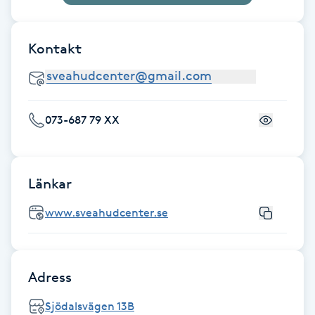
Fransk manikyr
Kontakt
Fransrengöring
Frekvensterapi
073-687 79 XX
Friskvård
Friskvårdsmassage
Länkar
Frisör
www.sveahudcenter.se
Funktionsanalys
Adress
Färgning
Sjödalsvägen 13B