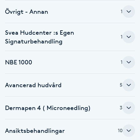
Övrigt - Annan
Babylights
1
Balayage
Svea Hudcenter :s Egen
1
Signaturbehandling
Bambumassage
NBE 1000
1
Barber
Barnklippning
Avancerad hudvård
5
BIAB
Dermapen 4 ( Microneedling)
3
Blowout
Ansiktsbehandlingar
10
Bottenfärg