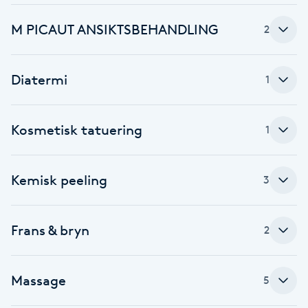
Brynformning
M PICAUT ANSIKTSBEHANDLING
2
Brynfärgning
Diatermi
1
Brynplockning
Kosmetisk tatuering
1
Bröllopsuppsättning
C
Kemisk peeling
3
Celluliter
Frans & bryn
2
Coachning
Color correction
Massage
5