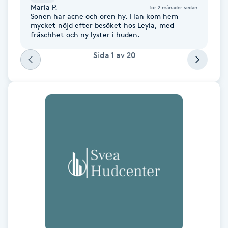
Maria P.
för 2 månader sedan
Fotsvamp
Sonen har acne och oren hy. Han kom hem
mycket nöjd efter besöket hos Leyla, med
fräschhet och ny lyster i huden.
Fotvård
Sida
1
av
20
Fransar
Fransborttagning
Fransfärgning
Fransförlängning
Fransförlängning Megavolym
Fransförlängning Volym