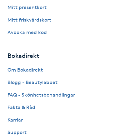
Hårborttagning
Mitt presentkort
Mitt friskvårdskort
Hårbottenbehandling
Avboka med kod
Hårförlängning
Bokadirekt
Hårvård
Om Bokadirekt
Hälsa
Blogg - Beautylabbet
Hälsprickor
FAQ - Skönhetsbehandlingar
I
Fakta & Råd
Idrottsmassage
Karriär
Support
IPL