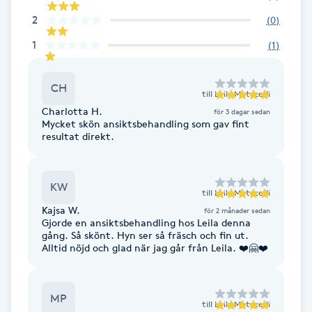
F
2
(
0
)
1
(
1
)
Face framing
CH
Faceliftmassage
till
Leila Motazedi
Charlotta H.
för 3 dagar sedan
Mycket skön ansiktsbehandling som gav fint
Fet hårbotten
resultat direkt.
Fettreducering
KW
till
Leila Motazedi
Fibromassage
Kajsa W.
för 2 månader sedan
Gjorde en ansiktsbehandling hos Leila denna
gång. Så skönt. Hyn ser så fräsch och fin ut.
Fillers
Alltid nöjd och glad när jag går från Leila. ❤️🤗❤️
Fotmassage
MP
till
Leila Motazedi