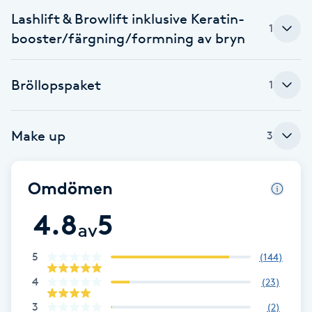
Cryoterapi
Lashlift & Browlift inklusive Keratin-
D
1
booster/färgning/formning av bryn
Damklippning
Bröllopspaket
1
Dermapen
Make up
3
Diamantslipning
E
Omdömen
Enzympeeling
4.8
5
av
Extensions
5
(
144
)
Extensions borttagning
4
(
23
)
3
(
2
)
Eyeliner-tatuering