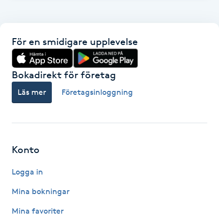
Hot Stone Massage
Hot yoga
För en smidigare upplevelse
Hudföryngring
Bokadirekt för företag
Huduppstramning
Läs mer
Företagsinloggning
Hudvård
Hyaluronsyra
Konto
Hyperhidros
Logga in
Mina bokningar
Hypnos
Mina favoriter