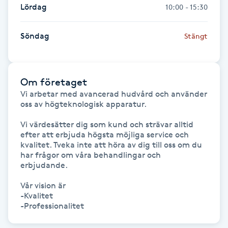
Lördag
10:00 - 15:30
Gua Sha-massage
Söndag
Stängt
H
Hatha Yoga
Om företaget
Headspa
Vi arbetar med avancerad hudvård och använder 
oss av högteknologisk apparatur.

Healing
Vi värdesätter dig som kund och strävar alltid 
efter att erbjuda högsta möjliga service och 
kvalitet. Tveka inte att höra av dig till oss om du 
Herrklippning
har frågor om våra behandlingar och 
erbjudande.

HIFU
Vår vision är

-Kvalitet

Hollywood Peel