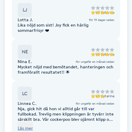
Cryoterapi
LJ
D
till
Katarina
Lotta J.
för 19 dagar sedan
Damklippning
Lika nöjd som sist! Joy fick en härlig
sommarfrisyr ❤️
Dermapen
NE
till
Katarina
Diamantslipning
Nina E.
för ungefär en månad sedan
Mycket nöjd med bemötandet, hanteringen och
E
framförallt resultatet!! 🌟
Enzympeeling
LC
till
Katarina
Extensions
Linnea C.
för ungefär en månad sedan
Nja, gick hit då hon vi alltid går till var
fullbokad. Trevlig men klippningen är tyvärr inte
Extensions borttagning
särskilt bra. Vår cockerpoo blev ojämnt klipp och
svansen skulle kortas men ser mer eller mindre
Läs mer
ut som en råttsvans. Absolut inte värt priset
Eyeliner-tatuering