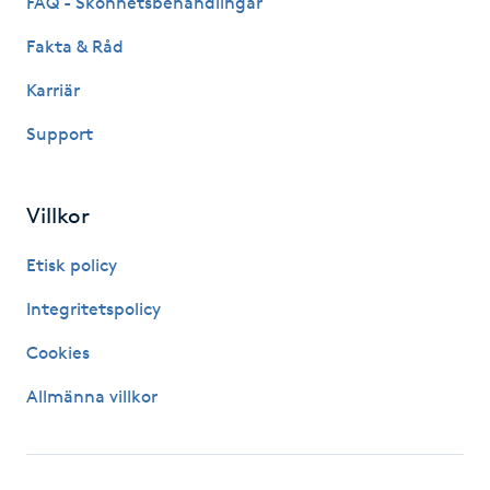
FAQ - Skönhetsbehandlingar
Hot Stone Massage
Fakta & Råd
Hot yoga
Karriär
Support
Hudföryngring
Huduppstramning
Villkor
Hudvård
Etisk policy
Integritetspolicy
Hyaluronsyra
Cookies
Hyperhidros
Allmänna villkor
Hypnos