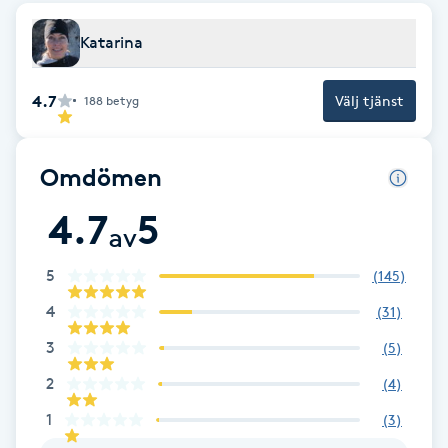
Brynformning
Katarina
Brynfärgning
4.7
Välj tjänst
188
betyg
Brynplockning
Omdömen
Bröllopsuppsättning
4.7
5
av
C
5
(
145
)
Celluliter
4
(
31
)
Coachning
3
(
5
)
2
(
4
)
Color correction
1
(
3
)