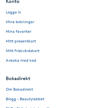
Konto
Gua Sha-massage
Logga in
H
Mina bokningar
Hatha Yoga
Mina favoriter
Mitt presentkort
Headspa
Mitt friskvårdskort
Healing
Avboka med kod
Herrklippning
Bokadirekt
HIFU
Om Bokadirekt
Hollywood Peel
Blogg - Beautylabbet