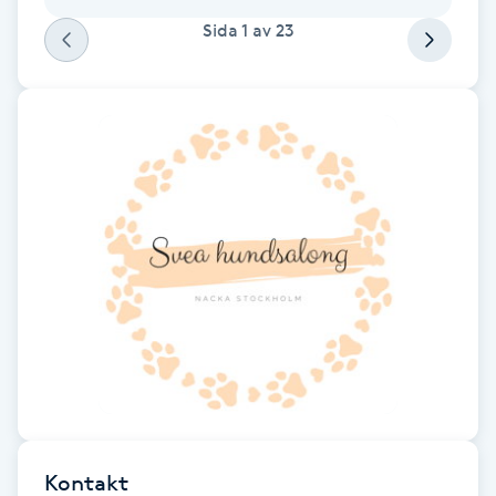
tyvärr.
Sida
1
av
23
F
Face framing
Faceliftmassage
Fet hårbotten
Fettreducering
Fibromassage
Fillers
Fotmassage
Kontakt