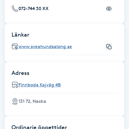
Fotsvamp
072-744 30 XX
Fotvård
Länkar
Fransar
www.sveahundsalong.se
Fransborttagning
Fransfärgning
Adress
Finnboda Kajväg 4B
Fransförlängning
131 72, Nacka
Fransförlängning Megavolym
Fransförlängning Volym
Ordinarie öppettider