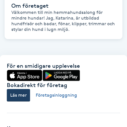
Om företaget
Föning
Välkommen till min hemmahundsalong för 
G
mindre hundar! Jag, Katarina, är utbildad 
hundfrisör och badar, fönar, klipper, trimmar och 
Gel naglar
stylar din hund i lugn miljö.
Gelenaglar
Gellack
För en smidigare upplevelse
Gellack med förstärkning
Bokadirekt för företag
Gravidmassage
Läs mer
Företagsinloggning
Gravidyoga
Gruppträning