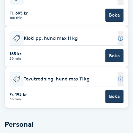
Babylights
Fr. 695 kr
Boka
100 min
Balayage
Kloklipp, hund max 11 kg
Bambumassage
165 kr
Boka
20 min
Barber
Barnklippning
Tovutredning, hund max 11 kg
BIAB
Fr. 195 kr
Boka
30 min
Blowout
Personal
Bottenfärg