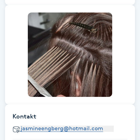
Fransk manikyr
Fransrengöring
Frekvensterapi
Friskvård
Friskvårdsmassage
Frisör
Funktionsanalys
Kontakt
Färgning