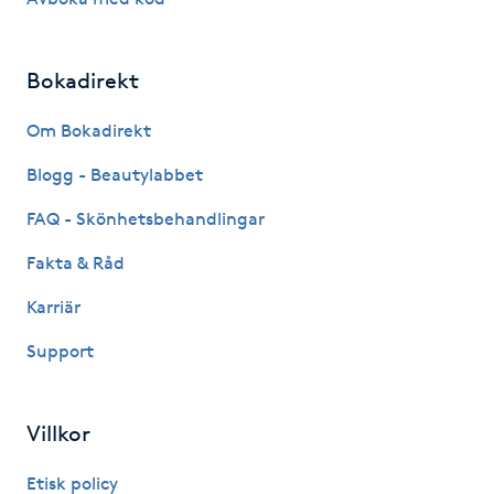
IPL hårborttagning
Bokadirekt
IR-massage
Om Bokadirekt
J
Blogg - Beautylabbet
Japansk massage
FAQ - Skönhetsbehandlingar
K
Fakta & Råd
K18
Karriär
Katun fransar
Support
Kemisk peeling
Villkor
Keratinbehandling
Etisk policy