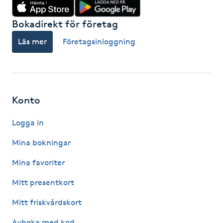
Hårborttagning
Bokadirekt för företag
Hårbottenbehandling
Läs mer
Företagsinloggning
Hårförlängning
Hårvård
Konto
Hälsa
Logga in
Mina bokningar
Hälsprickor
I
Mina favoriter
Mitt presentkort
Idrottsmassage
Mitt friskvårdskort
IPL
Avboka med kod