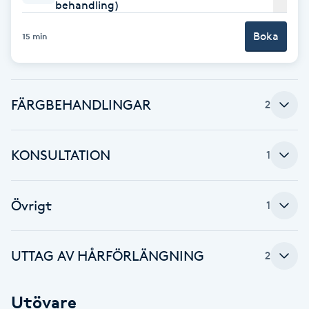
Cryoterapi
behandling)
D
Boka
15 min
Damklippning
Dermapen
FÄRGBEHANDLINGAR
2
Diamantslipning
KONSULTATION
1
E
Enzympeeling
Övrigt
1
Extensions
UTTAG AV HÅRFÖRLÄNGNING
2
Extensions borttagning
Utövare
Eyeliner-tatuering