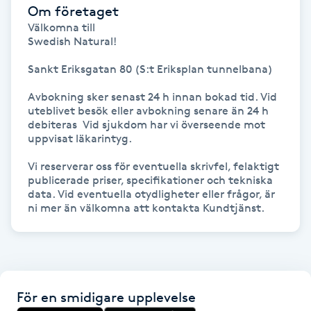
Hot Stone Massage
Om företaget
Välkomna till 

Swedish Natural!

Hot yoga
Sankt Eriksgatan 80 (S:t Eriksplan tunnelbana)

Hudföryngring
Avbokning sker senast 24 h innan bokad tid. Vid 
uteblivet besök eller avbokning senare än 24 h 
debiteras  Vid sjukdom har vi överseende mot 
Huduppstramning
uppvisat läkarintyg.

Hudvård
Vi reserverar oss för eventuella skrivfel, felaktigt 
publicerade priser, specifikationer och tekniska 
data. Vid eventuella otydligheter eller frågor, är 
Hyaluronsyra
ni mer än välkomna att kontakta Kundtjänst.
Hyperhidros
Hypnos
För en smidigare upplevelse