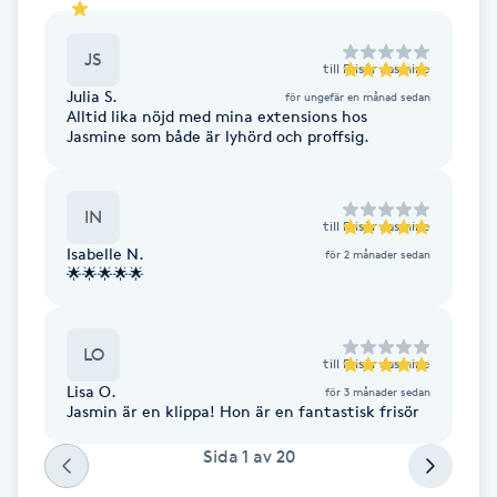
Fotsvamp
JS
till
Frisör Jasmine
Fotvård
Julia S.
för ungefär en månad sedan
Alltid lika nöjd med mina extensions hos
Jasmine som både är lyhörd och proffsig.
Fransar
Fransborttagning
IN
till
Frisör Jasmine
Isabelle N.
för 2 månader sedan
Fransfärgning
🌟🌟🌟🌟🌟
Fransförlängning
LO
till
Frisör Jasmine
Lisa O.
för 3 månader sedan
Fransförlängning Megavolym
Jasmin är en klippa! Hon är en fantastisk frisör
Sida
1
av
20
Fransförlängning Volym