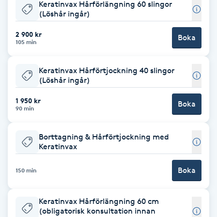
Keratinvax Hårförlängning 60 slingor
(Löshår ingår)
Brynformning
2 900 kr
Boka
105 min
Brynfärgning
Keratinvax Hårförtjockning 40 slingor
Brynplockning
(Löshår ingår)
Bröllopsuppsättning
1 950 kr
Boka
90 min
C
Borttagning & Hårförtjockning med
Celluliter
Keratinvax
Coachning
Boka
150 min
Color correction
Keratinvax Hårförlängning 60 cm
(obligatorisk konsultation innan