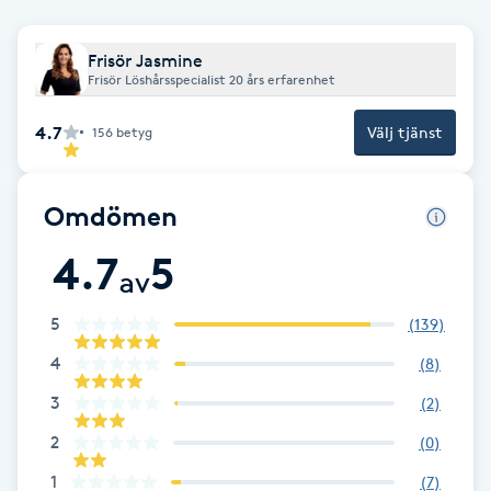
F
Frisör Jasmine
Frisör Löshårsspecialist 20 års erfarenhet
Face framing
4.7
Välj tjänst
156
betyg
Faceliftmassage
Fet hårbotten
Omdömen
4.7
5
Fettreducering
av
5
(
139
)
Fibromassage
4
(
8
)
Fillers
3
(
2
)
2
(
0
)
Fotmassage
1
(
7
)