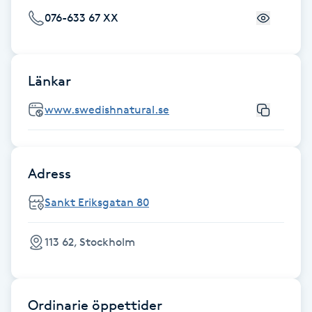
Föning
076-633 67 XX
G
Gel naglar
Länkar
Gelenaglar
www.swedishnatural.se
Gellack
Adress
Gellack med förstärkning
Sankt Eriksgatan 80
Gravidmassage
113 62, Stockholm
Gravidyoga
Ordinarie öppettider
Gruppträning