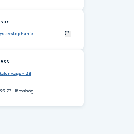
kar
ysterstephanie
ess
Halenvägen 38
293 72, Jämshög