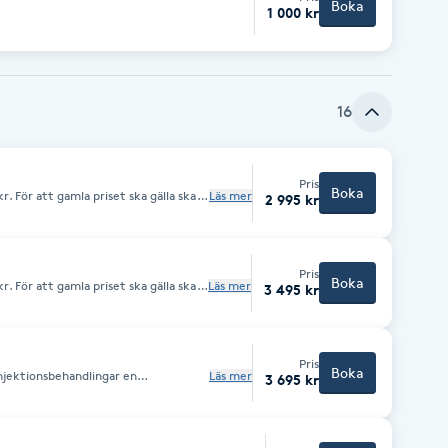
Boka
1 000 kr
16
Pris
Boka
. För att gamla priset ska gälla ska
Läs mer
2 995 kr
n och betänketid innan du behandlas.
månader så behöver du därför boka en
j för
Pris
Boka
. För att gamla priset ska gälla ska
Läs mer
3 495 kr
n och betänketid innan du behandlas.
månader så behöver du därför boka en
j för
Pris
Boka
injektionsbehandlingar en
Läs mer
3 695 kr
behandlas. Har du inte behandlats av
ör boka en konsultation innan du gör