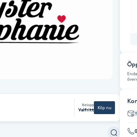
Öpp
Enda
över
Ko
Belopp
Köp nu
Valfritt