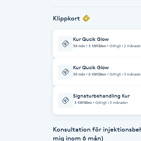
Babylights
Klippkort
Balayage
Kur Qucik Glow
30 min
3 tillfällen
Giltigt i 2 månade
Bambumassage
Barber
Kur Qucik Glow
30 min
6 tillfällen
Giltigt i 3 månade
Barnklippning
Signaturbehandling Kur
BIAB
3 tillfällen
Giltigt i 3 månader
Blowout
Konsultation för injektionsbe
Bottenfärg
mig inom 6 mån)