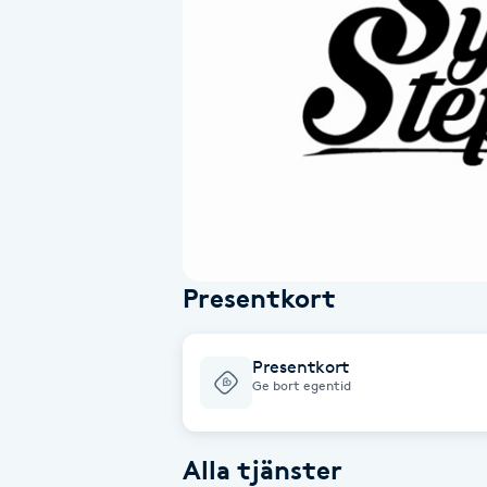
Alternativmedicin
Andningsmassage
Ansiktslyft utan kirurgi
Aromamassage
Ashtanga Yoga
Presentkort
Ayurveda
Presentkort
Ayurvedisk Massage
Ge bort egentid
Ansiktsbehandling djuprengörande
Alla tjänster
B