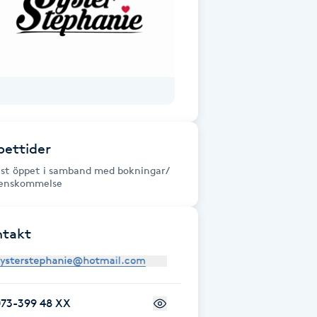
ettider
st öppet i samband med bokningar/
enskommelse
ntakt
073-399 48 XX