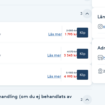
3
Län
s
2 085 kr
Köp
Läs mer
1 795 kr
r
Adr
4 170 kr
Köp
Läs mer
3 345 kr
r
5 985 kr
Köp
Läs mer
4 995 kr
handling (om du ej behandlats av
2