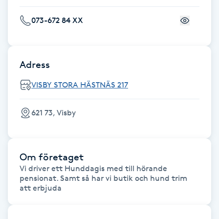
Fransk manikyr
073-672 84 XX
Fransrengöring
Adress
Frekvensterapi
VISBY STORA HÄSTNÄS 217
Friskvård
621 73, Visby
Friskvårdsmassage
Frisör
Om företaget
Vi driver ett Hunddagis med till hörande 
Funktionsanalys
pensionat. Samt så har vi butik och hund trim 
att erbjuda 
Färgning