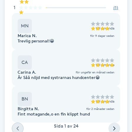
1
(
1
)
F
Face framing
MN
till
Amanda
Marica N.
för 9 dagar sedan
Faceliftmassage
Trevlig personal!😀
Fet hårbotten
CA
till
Amanda
Fettreducering
Carina A.
för ungefär en månad sedan
Är Såå nöjd med systrarnas hundcenter😀
Fibromassage
BN
till
Amanda
Fillers
Birgitta N.
för 2 månader sedan
Fint motagande,o en fin klippt hund
Fotmassage
Sida
1
av
24