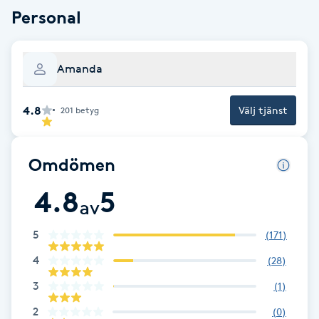
Cryoterapi
Personal
D
Damklippning
Amanda
Dermapen
4.8
Välj tjänst
201
betyg
Diamantslipning
Omdömen
E
4.8
5
Enzympeeling
av
5
(
171
)
Extensions
4
(
28
)
Extensions borttagning
3
(
1
)
2
(
0
)
Eyeliner-tatuering