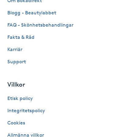
Om Bokadirekt
Hot Stone Massage
Blogg - Beautylabbet
Hot yoga
FAQ - Skönhetsbehandlingar
Fakta & Råd
Hudföryngring
Karriär
Huduppstramning
Support
Hudvård
Villkor
Hyaluronsyra
Etisk policy
Hyperhidros
Integritetspolicy
Cookies
Hypnos
Allmänna villkor