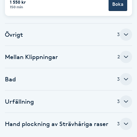
1 550 kr
Boka
150 min
Brynformning
Brynfärgning
Övrigt
3
Brynplockning
Mellan Klippningar
2
Bröllopsuppsättning
C
Bad
3
Celluliter
Urfällning
3
Coachning
Color correction
Hand plockning av Strävhåriga raser
3