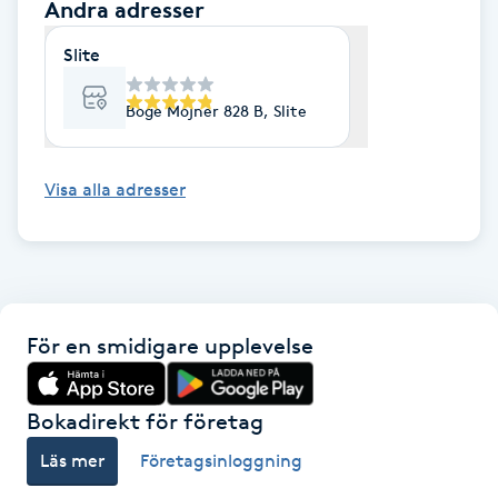
Andra adresser
Föning
Slite
G
Gel naglar
Boge Mojner 828 B, Slite
Gelenaglar
Visa alla adresser
Gellack
Gellack med förstärkning
För en smidigare upplevelse
Gravidmassage
Bokadirekt för företag
Gravidyoga
Läs mer
Företagsinloggning
Gruppträning