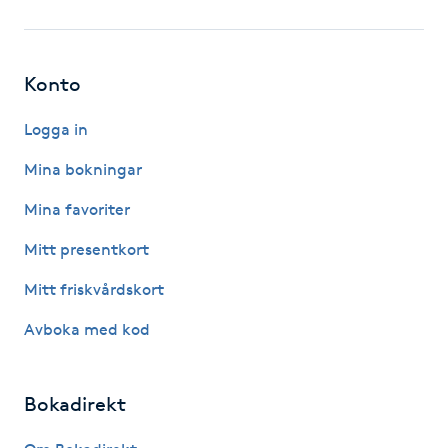
Gua Sha-massage
H
Konto
Hatha Yoga
Logga in
Mina bokningar
Headspa
Mina favoriter
Healing
Mitt presentkort
Mitt friskvårdskort
Herrklippning
Avboka med kod
HIFU
Bokadirekt
Hollywood Peel