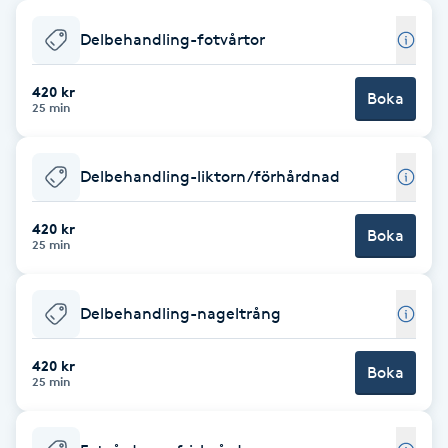
Babylights
Delbehandling-fotvårtor
Balayage
420 kr
Boka
25 min
Bambumassage
Delbehandling-liktorn/förhårdnad
Barber
420 kr
Boka
25 min
Barnklippning
Delbehandling-nageltrång
BIAB
420 kr
Blowout
Boka
25 min
Bottenfärg