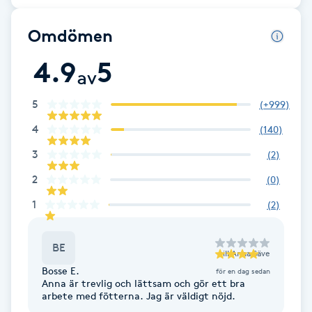
Cryoterapi
D
Omdömen
Damklippning
4.9
5
av
Dermapen
5
(
+999
)
4
(
140
)
Diamantslipning
3
(
2
)
E
2
(
0
)
Enzympeeling
1
(
2
)
Extensions
BE
till
Anna Säve
Extensions borttagning
Bosse E.
för en dag sedan
Anna är trevlig och lättsam och gör ett bra
arbete med fötterna. Jag är väldigt nöjd.
Eyeliner-tatuering