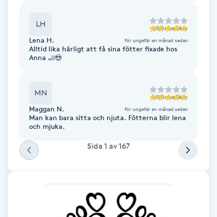
F
LH
till
Anna Säve
Face framing
Lena H.
för ungefär en månad sedan
Alltid lika härligt att få sina fötter fixade hos
Anna 🦶😍
Faceliftmassage
Fet hårbotten
MN
till
Anna Säve
Maggan N.
för ungefär en månad sedan
Man kan bara sitta och njuta. Fötterna blir lena
Fettreducering
och mjuka.
Fibromassage
Sida
1
av
167
Fillers
Fotmassage