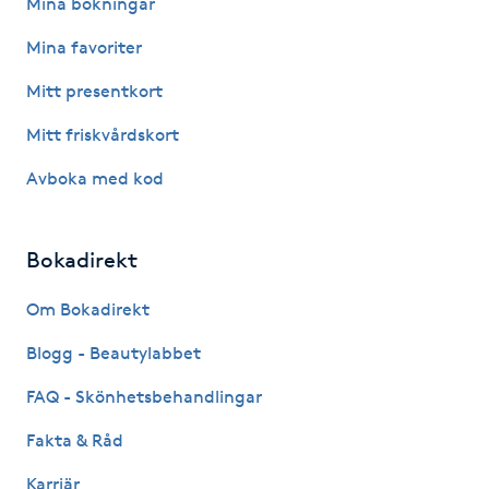
Mina bokningar
Hot Stone Massage
Mina favoriter
Hot yoga
Mitt presentkort
Mitt friskvårdskort
Hudföryngring
Avboka med kod
Huduppstramning
Bokadirekt
Hudvård
Om Bokadirekt
Hyaluronsyra
Blogg - Beautylabbet
Hyperhidros
FAQ - Skönhetsbehandlingar
Fakta & Råd
Hypnos
Karriär