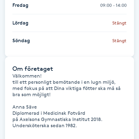
Fredag
09:00 - 14:00
Föning
G
Lördag
Stängt
Gel naglar
Söndag
Stängt
Gelenaglar
Gellack
Om företaget
Välkommen!

till ett personligt bemötande i en lugn miljö, 
Gellack med förstärkning
med fokus på att Dina viktiga fötter ska må så 
bra som möjligt!

Gravidmassage
Anna Säve

Diplomerad i Medicinsk Fotvård

Gravidyoga
på Axelsons Gymnastiska Institut 2018.

Undersköterska sedan 1982.

Gruppträning