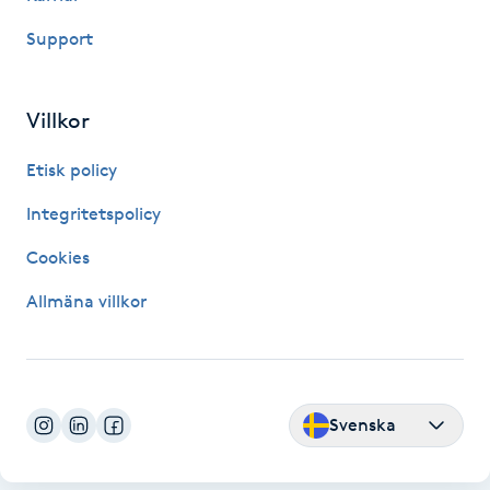
Hårborttagning
Support
Hårbottenbehandling
Villkor
Hårförlängning
Etisk policy
Hårvård
Integritetspolicy
Cookies
Hälsa
Allmäna villkor
Hälsprickor
I
Idrottsmassage
Svenska
IPL