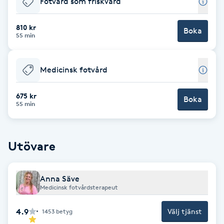
Fotvård som friskvård
Brynformning
810 kr
Boka
55 min
Brynfärgning
Medicinsk fotvård
Brynplockning
675 kr
Boka
Bröllopsuppsättning
55 min
C
Celluliter
Utövare
Coachning
Anna Säve
Medicinsk fotvårdsterapeut
Color correction
4.9
Välj tjänst
1453
betyg