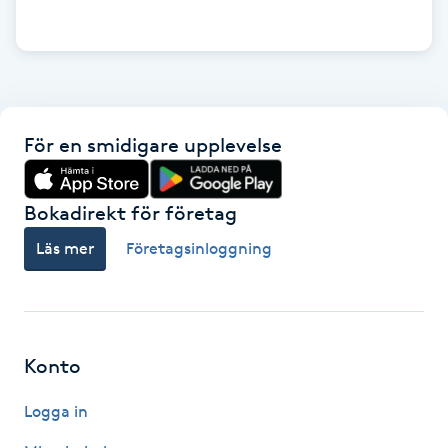
Gua Sha-massage
H
Hatha Yoga
För en smidigare upplevelse
Headspa
Bokadirekt för företag
Healing
Läs mer
Företagsinloggning
Herrklippning
HIFU
Konto
Hollywood Peel
Logga in