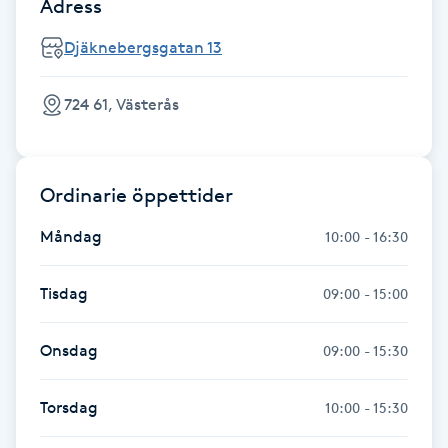
Adress
Fransk manikyr
Djäknebergsgatan 13
Fransrengöring
724 61, Västerås
Frekvensterapi
Friskvård
Ordinarie öppettider
Måndag
10:00 - 16:30
Friskvårdsmassage
Tisdag
09:00 - 15:00
Frisör
Onsdag
09:00 - 15:30
Funktionsanalys
Torsdag
10:00 - 15:30
Färgning