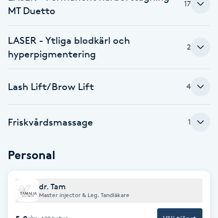
17
MT Duetto
Föning
G
LASER - Ytliga blodkärl och
2
Gel naglar
hyperpigmentering
Gelenaglar
Lash Lift/Brow Lift
4
Gellack
Friskvårdsmassage
1
Gellack med förstärkning
Personal
Gravidmassage
Gravidyoga
dr. Tam
Master injector & Leg. Tandläkare
Gruppträning