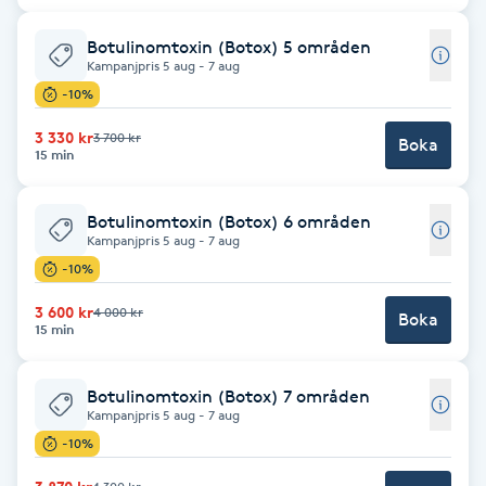
Brynformning
Botulinomtoxin (Botox) 5 områden
Kampanjpris 5 aug - 7 aug
-10%
Brynfärgning
3 330 kr
3 700 kr
Boka
15 min
Brynplockning
Bröllopsuppsättning
Botulinomtoxin (Botox) 6 områden
Kampanjpris 5 aug - 7 aug
C
-10%
Celluliter
3 600 kr
4 000 kr
Boka
15 min
Coachning
Botulinomtoxin (Botox) 7 områden
Kampanjpris 5 aug - 7 aug
Color correction
-10%