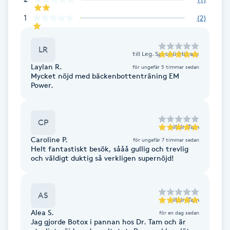
Hot Stone Massage
1
(
2
)
Hot yoga
LR
till
Leg. Specialistläkare
Hudföryngring
Laylan R.
för ungefär 5 timmar sedan
Mycket nöjd med bäckenbottenträning EM
Power.
Huduppstramning
Hudvård
CP
till
dr. Tam
Caroline P.
för ungefär 7 timmar sedan
Helt fantastiskt besök, sååå gullig och trevlig
Hyaluronsyra
och väldigt duktig så verkligen supernöjd!
Hyperhidros
AS
till
dr. Tam
Hypnos
Alea S.
för en dag sedan
Jag gjorde Botox i pannan hos Dr. Tam och är