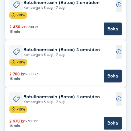
Botulinomtoxin (Botox) 2 områden
Kampanjpris 5 aug - 7 aug
Babylights
-10%
Balayage
2 430 kr
2 700 kr
Boka
15 min
Bambumassage
Botulinomtoxin (Botox) 3 områden
Kampanjpris 5 aug - 7 aug
Barber
-10%
2 700 kr
3 000 kr
Boka
Barnklippning
15 min
BIAB
Botulinomtoxin (Botox) 4 områden
Kampanjpris 5 aug - 7 aug
Blowout
-10%
2 970 kr
3 300 kr
Boka
Bottenfärg
15 min