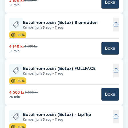
3 870 kr
4 300 kr
Cryoterapi
Boka
15 min
D
Botulinomtoxin (Botox) 8 områden
Damklippning
Kampanjpris 5 aug - 7 aug
-10%
Dermapen
4 140 kr
4 600 kr
Boka
15 min
Diamantslipning
E
Botulinomtoxin (Botox) FULLFACE
Kampanjpris 5 aug - 7 aug
Enzympeeling
-10%
4 500 kr
5 000 kr
Boka
Extensions
20 min
Extensions borttagning
Botulinomtoxin (Botox) - Lipflip
Kampanjpris 5 aug - 7 aug
Eyeliner-tatuering
-10%