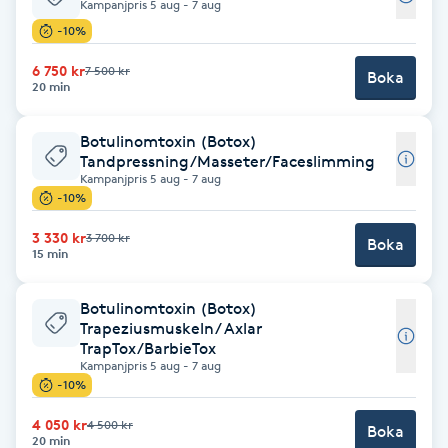
Kampanjpris 5 aug - 7 aug
Fotsvamp
-10%
6 750 kr
7 500 kr
Fotvård
Boka
20 min
Fransar
Botulinomtoxin (Botox)
Tandpressning/Masseter/Faceslimming
Kampanjpris 5 aug - 7 aug
Fransborttagning
-10%
3 330 kr
3 700 kr
Fransfärgning
Boka
15 min
Fransförlängning
Botulinomtoxin (Botox)
Trapeziusmuskeln/ Axlar
TrapTox/BarbieTox
Fransförlängning Megavolym
Kampanjpris 5 aug - 7 aug
-10%
Fransförlängning Volym
4 050 kr
4 500 kr
Boka
20 min