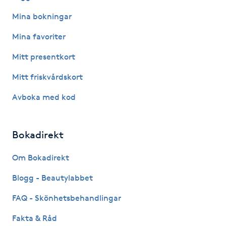
M
Mina bokningar
Mina favoriter
Makeup
Mitt presentkort
Manikyr & Pedikyr
Mitt friskvårdskort
Massage
Avboka med kod
Medial vägledning
Bokadirekt
Medicinsk massage
Om Bokadirekt
Blogg - Beautylabbet
Meditation
FAQ - Skönhetsbehandlingar
Medium
Fakta & Råd