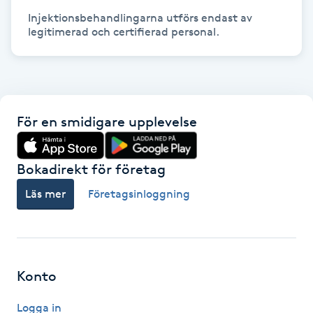
Injektionsbehandlingarna utförs endast av 
legitimerad och certifierad personal.
LED-ljusterapi
Liktornar
LPG
För en smidigare upplevelse
LPG-behandling
Bokadirekt för företag
LPG-massage
Läs mer
Företagsinloggning
Luggklippning
Lymfmassage
Konto
Logga in
Läpptatuering