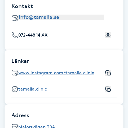
Kontakt
IPL hårborttagning
IR-massage
072-448 14 XX
J
Japansk massage
K
Länkar
K18
www.instagram.com/tamalia.clinic
Katun fransar
tamalia.clinic
Kemisk peeling
Adress
Keratinbehandling
Majorsvägen 30A