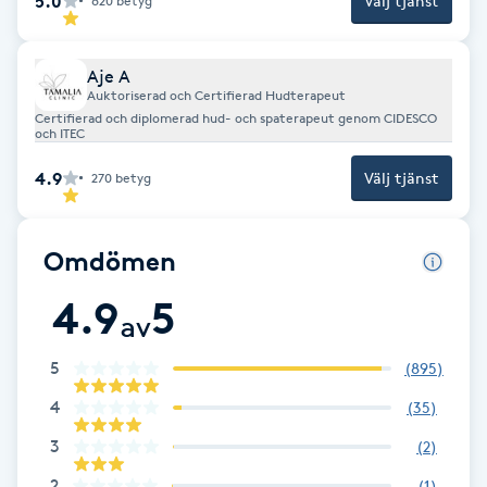
5.0
Välj tjänst
620
betyg
Gua Sha-massage
Aje A
H
Auktoriserad och Certifierad Hudterapeut
Certifierad och diplomerad hud- och spaterapeut genom CIDESCO
Hatha Yoga
och ITEC
4.9
Välj tjänst
270
betyg
Headspa
Omdömen
Healing
4.9
5
Herrklippning
av
5
(
895
)
HIFU
4
(
35
)
Hollywood Peel
3
(
2
)
2
(
1
)