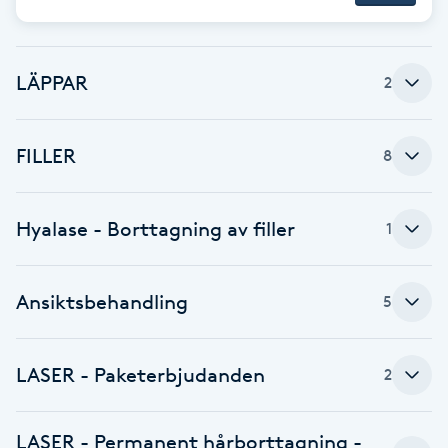
Fransk manikyr
Fransrengöring
LÄPPAR
2
Frekvensterapi
FILLER
8
Friskvård
Hyalase - Borttagning av filler
1
Friskvårdsmassage
Ansiktsbehandling
Frisör
5
Funktionsanalys
LASER - Paketerbjudanden
2
Färgning
LASER - Permanent hårborttagning -