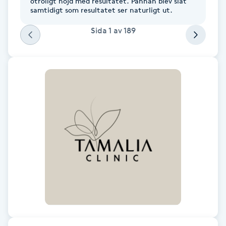
otroligt nöjd med resultatet. Pannan blev slät
Hårborttagning
samtidigt som resultatet ser naturligt ut.
Sida
1
av
189
Hårbottenbehandling
Hårförlängning
Hårvård
Hälsa
Hälsprickor
I
Idrottsmassage
IPL