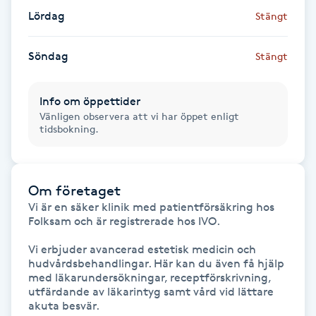
Lördag
Stängt
Kosmetisk tatuering
Söndag
Stängt
Kostrådgivning
Kroppsinpackning
Info om öppettider
Vänligen observera att vi har öppet enligt
tidsbokning.
Kroppspeeling
Käkledsbehandling
Om företaget
Vi är en säker klinik med patientförsäkring hos 
Kärlbehandling
Folksam och är registrerade hos IVO. 

L
Vi erbjuder avancerad estetisk medicin och 
hudvårdsbehandlingar. Här kan du även få hjälp 
Laserbehandling
med läkarundersökningar, receptförskrivning, 
utfärdande av läkarintyg samt vård vid lättare 
akuta besvär. 

Lashlift Keratin