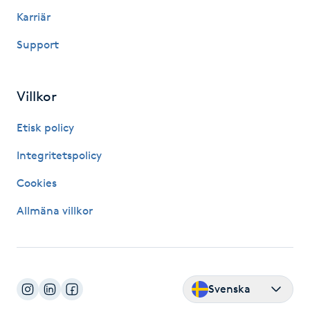
Megavolymfransar
Karriär
Support
Melasma
Mesoterapi
Villkor
Etisk policy
MicroPen
Integritetspolicy
Microshading
Cookies
Mixfransar
Allmäna villkor
N
Nagelförlängning
Svenska
Nagelförlängning akryl