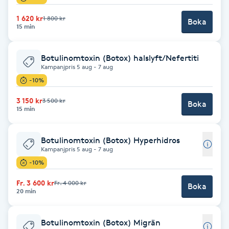
F
1 620 kr
1 800 kr
Boka
15 min
Face framing
Botulinomtoxin (Botox) halslyft/Nefertiti
Faceliftmassage
Kampanjpris 5 aug - 7 aug
-10%
Fet hårbotten
3 150 kr
3 500 kr
Boka
15 min
Fettreducering
Botulinomtoxin (Botox) Hyperhidros
Kampanjpris 5 aug - 7 aug
Fibromassage
-10%
Fillers
Fr. 3 600 kr
Fr. 4 000 kr
Boka
20 min
Fotmassage
Botulinomtoxin (Botox) Migrän