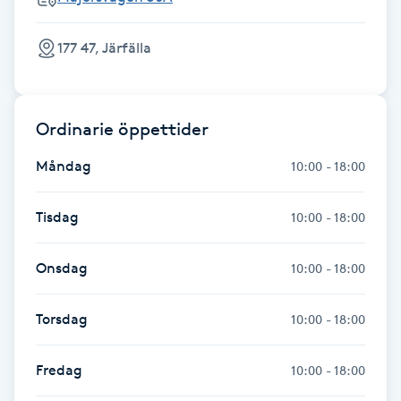
Kinesiologi
177 47, Järfälla
Kinesisk medicin
Kiropraktik
Ordinarie öppettider
Måndag
10:00 - 18:00
Klangmassage
Tisdag
10:00 - 18:00
Klippning
Onsdag
10:00 - 18:00
Klippning & Slingor
Torsdag
10:00 - 18:00
Klippning ungdom
Fredag
10:00 - 18:00
Koppningsmassage