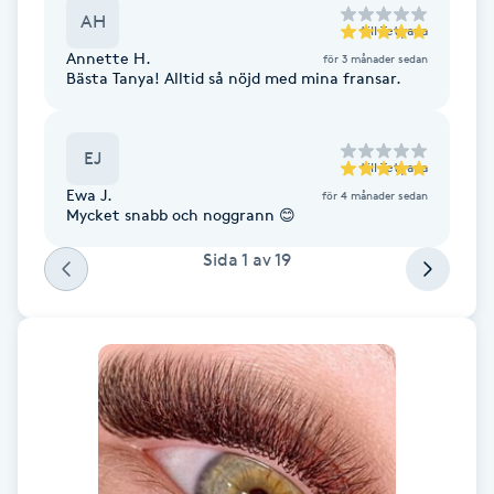
AH
Föning
till
Tetyana
G
Annette H.
för 3 månader sedan
Bästa Tanya! Alltid så nöjd med mina fransar.
Gel naglar
EJ
till
Tetyana
Gelenaglar
Ewa J.
för 4 månader sedan
Mycket snabb och noggrann 😊
Gellack
Sida
1
av
19
Gellack med förstärkning
Gravidmassage
Gravidyoga
Gruppträning