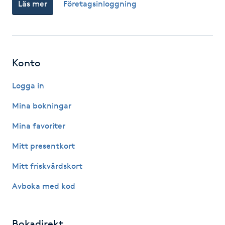
Läs mer
Företagsinloggning
Kinesiologi
Kinesisk medicin
Konto
Kiropraktik
Logga in
Klangmassage
Mina bokningar
Mina favoriter
Klippning
Mitt presentkort
Klippning & Slingor
Mitt friskvårdskort
Klippning ungdom
Avboka med kod
Koppningsmassage
Bokadirekt