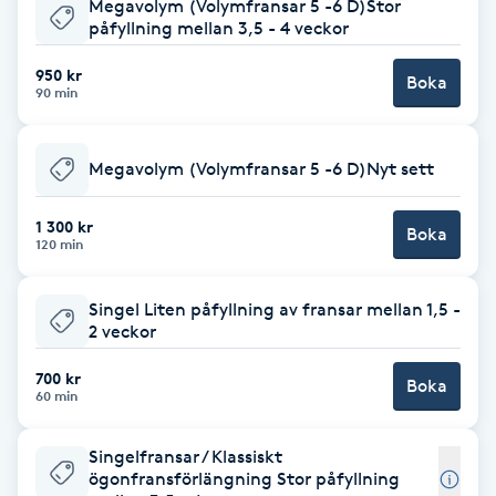
Megavolym (Volymfransar 5 -6 D)Stor
påfyllning mellan 3,5 - 4 veckor
Babylights
950 kr
Boka
90 min
Balayage
Bambumassage
Megavolym (Volymfransar 5 -6 D)Nyt sett
Barber
1 300 kr
Boka
120 min
Barnklippning
Singel Liten påfyllning av fransar mellan 1,5 -
2 veckor
BIAB
700 kr
Boka
60 min
Blowout
Singelfransar / Klassiskt
Bottenfärg
ögonfransförlängning Stor påfyllning