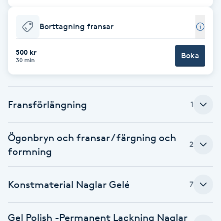
F
Borttagning fransar
Face framing
500 kr
Boka
30 min
Faceliftmassage
Fet hårbotten
Fransförlängning
1
Fettreducering
Ögonbryn och fransar / färgning och
2
Fibromassage
formning
Fillers
Konstmaterial Naglar Gelé
7
Fotmassage
Gel Polish -Permanent Lackning Naglar