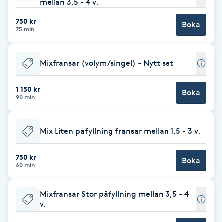
mellan 3,5 - 4 v.
Brynformning
750 kr
Boka
75 min
Brynfärgning
Mixfransar (volym/singel) - Nytt set
Brynplockning
1 150 kr
Boka
90 min
Bröllopsuppsättning
C
Mix Liten påfyllning fransar mellan 1,5 - 3 v.
Celluliter
750 kr
Boka
60 min
Coachning
Mixfransar Stor påfyllning mellan 3,5 - 4
Color correction
v.