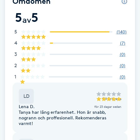
Omdömen
Fransk manikyr
5
5
av
Fransrengöring
5
(
140
)
Frekvensterapi
4
(
7
)
3
(
0
)
Friskvård
2
(
0
)
Friskvårdsmassage
1
(
0
)
Frisör
LD
till
Tetyana
Lena D.
för 23 dagar sedan
Funktionsanalys
Tanya har lång erfarenhet. Hon är snabb,
nogrann och proffesionell. Rekomenderas
varmt!
Färgning