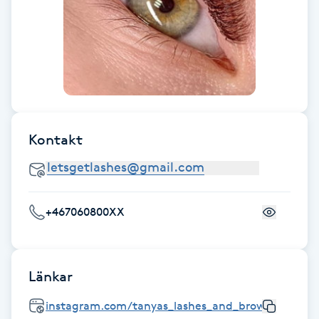
Gua Sha-massage
H
Hatha Yoga
Headspa
Kontakt
Healing
Herrklippning
+467060800XX
HIFU
Länkar
Hollywood Peel
instagram.com/tanyas_lashes_and_brows