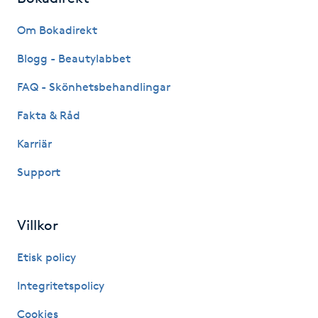
Kosmetisk tatuering
Om Bokadirekt
Blogg - Beautylabbet
Kostrådgivning
FAQ - Skönhetsbehandlingar
Kroppsinpackning
Fakta & Råd
Kroppspeeling
Karriär
Support
Käkledsbehandling
Kärlbehandling
Villkor
L
Etisk policy
Laserbehandling
Integritetspolicy
Cookies
Lashlift Keratin