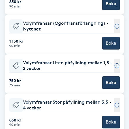
Cryoterapi
850 kr
Boka
90 min
D
Volymfransar (Ögonfransförlängning) -
Damklippning
Nytt set
Dermapen
1 150 kr
Boka
90 min
Diamantslipning
Volymfransar Liten påfyllning mellan 1,5 -
E
2 veckor
Enzympeeling
750 kr
Boka
75 min
Extensions
Volymfransar Stor påfyllning mellan 3,5 -
4 veckor
Extensions borttagning
850 kr
Boka
90 min
Eyeliner-tatuering