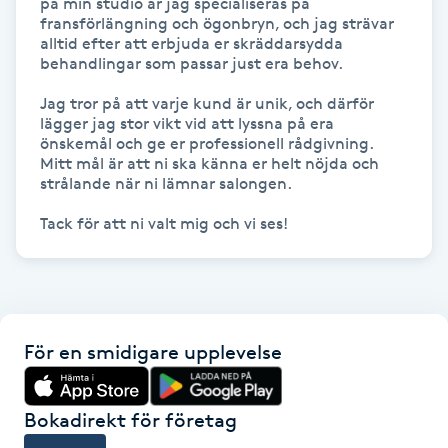
på min studio är jag specialiseras på 
fransförlängning och ögonbryn, och jag strävar 
IPL hårborttagning
alltid efter att erbjuda er skräddarsydda 
behandlingar som passar just era behov.

IR-massage
Jag tror på att varje kund är unik, och därför 
lägger jag stor vikt vid att lyssna på era 
J
önskemål och ge er professionell rådgivning. 
Mitt mål är att ni ska känna er helt nöjda och 
Japansk massage
strålande när ni lämnar salongen. 

K
Tack för att ni valt mig och vi ses!
K18
Katun fransar
För en smidigare upplevelse
Kemisk peeling
Bokadirekt för företag
Keratinbehandling