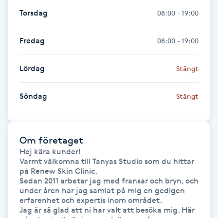
Hårborttagning
Torsdag
08:00 - 19:00
Hårbottenbehandling
Fredag
08:00 - 19:00
Hårförlängning
Lördag
Stängt
Hårvård
Söndag
Stängt
Hälsa
Om företaget
Hälsprickor
Hej kära kunder!

I
Varmt välkomna till Tanyas Studio som du hittar 
på Renew Skin Clinic.

Sedan 2011 arbetar jag med fransar och bryn, och 
Idrottsmassage
under åren har jag samlat på mig en gedigen 
erfarenhet och expertis inom området.

IPL
Jag är så glad att ni har valt att besöka mig. Här 