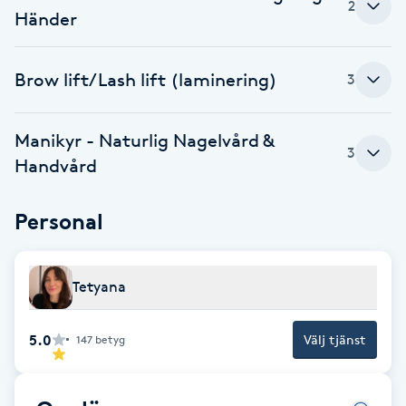
2
Händer
Fotsvamp
Fotvård
Brow lift/Lash lift (laminering)
3
Fransar
Manikyr - Naturlig Nagelvård &
3
Handvård
Fransborttagning
Personal
Fransfärgning
Fransförlängning
Tetyana
Fransförlängning Megavolym
5.0
Välj tjänst
147
betyg
Fransförlängning Volym