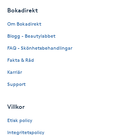
Kinesiologi
Bokadirekt
Om Bokadirekt
Kinesisk medicin
Blogg - Beautylabbet
Kiropraktik
FAQ - Skönhetsbehandlingar
Klangmassage
Fakta & Råd
Karriär
Klippning
Support
Klippning & Slingor
Villkor
Klippning ungdom
Etisk policy
Koppningsmassage
Integritetspolicy