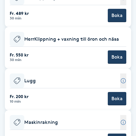
Babylights
Fr. 489 kr
Boka
30 min
Balayage
HerrKlippning + vaxning till öron och näsa
Bambumassage
Fr. 550 kr
Boka
30 min
Barber
Barnklippning
Lugg
BIAB
Fr. 200 kr
Boka
10 min
Blowout
Maskinrakning
Bottenfärg