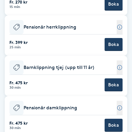
Fr. 270 kr
Boka
15 min
Brynformning
Pensionär herrklippning
Brynfärgning
Fr. 399 kr
Brynplockning
Boka
25 min
Bröllopsuppsättning
Barnklippning tjej (upp till 11 år)
C
Fr. 475 kr
Celluliter
Boka
30 min
Coachning
Pensionär damklippning
Color correction
Fr. 475 kr
Boka
30 min