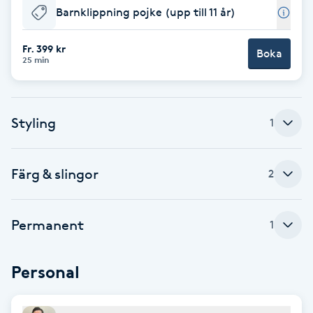
Barnklippning pojke (upp till 11 år)
F
Fr. 399 kr
Face framing
Boka
25 min
Faceliftmassage
Styling
1
Fet hårbotten
Fettreducering
Färg & slingor
2
Fibromassage
Permanent
1
Fillers
Personal
Fotmassage