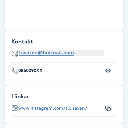
Gua Sha-massage
H
Hatha Yoga
Kontakt
Headspa
Healing
0860090XX
Herrklippning
Länkar
HIFU
www.instagram.com/t.c.saxen/
Hollywood Peel