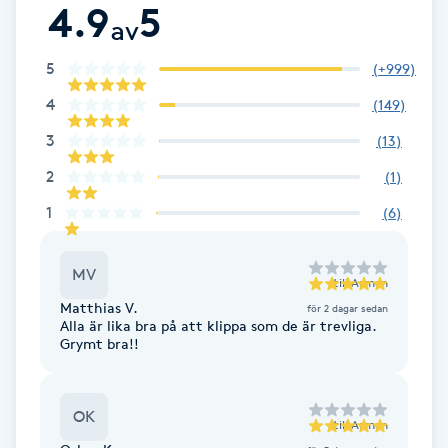
4.9
5
Fransk manikyr
av
5
(
+999
)
Fransrengöring
4
(
149
)
Frekvensterapi
3
(
13
)
2
(
1
)
Friskvård
1
(
6
)
Friskvårdsmassage
MV
till
Arman
Frisör
Matthias V.
för 2 dagar sedan
Alla är lika bra på att klippa som de är trevliga.
Grymt bra!!
Funktionsanalys
Färgning
OK
till
Arman