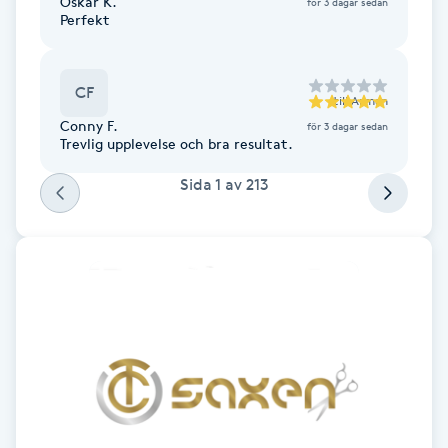
Oskar K.
för 3 dagar sedan
Föning
Perfekt
G
CF
Gel naglar
till
Arman
Conny F.
för 3 dagar sedan
Trevlig upplevelse och bra resultat.
Gelenaglar
Sida
1
av
213
Gellack
Gellack med förstärkning
Gravidmassage
Gravidyoga
Gruppträning