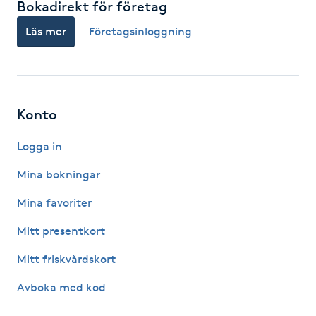
Bokadirekt för företag
IPL hårborttagning
Läs mer
Företagsinloggning
IR-massage
J
Konto
Japansk massage
K
Logga in
Mina bokningar
K18
Mina favoriter
Katun fransar
Mitt presentkort
Kemisk peeling
Mitt friskvårdskort
Avboka med kod
Keratinbehandling