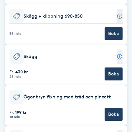
Cryoterapi
D
Skägg + klippning 690-850
Damklippning
Boka
35 min
Dermapen
Skägg
Diamantslipning
E
Fr. 430 kr
Boka
25 min
Enzympeeling
Ögonbryn fixning med tråd och pincett
Extensions
Fr. 199 kr
Boka
Extensions borttagning
10 min
Eyeliner-tatuering