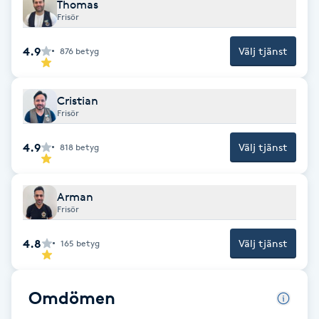
Thomas
Fotsvamp
Frisör
4.9
Välj tjänst
876
betyg
Fotvård
Fransar
Cristian
Frisör
Fransborttagning
4.9
Välj tjänst
818
betyg
Fransfärgning
Arman
Frisör
Fransförlängning
4.8
Välj tjänst
165
betyg
Fransförlängning Megavolym
Fransförlängning Volym
Omdömen